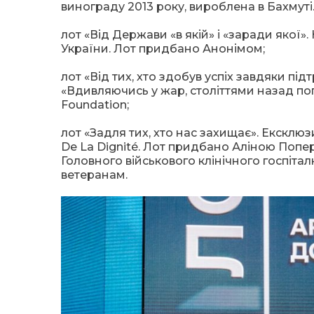
винограду 2013 року, вироблена в Бахмут
лот «Від Держави «в якій» і «заради якої
України. Лот придбано Анонімом;
лот «Від тих, хто здобув успіх завдяки пі
«Вдивляючись у жар, століттями назад по
Foundation;
лот «Задля тих, хто нас захищає». Ексклюз
De La Dignité. Лот придбано Аліною Попе
Головного військового клінічного госпітал
ветеранам.