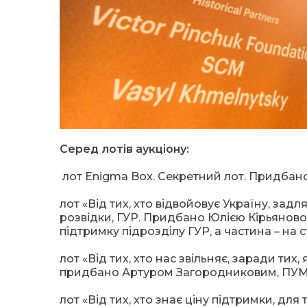
Серед лотів аукціону:
лот Enigma Box. Секретний лот. Придбан
лот «Від тих, хто відвойовує Україну, задл
розвідки, ГУР. Придбано Юлією Кірьяново
підтримку підрозділу ГУР, а частина – на 
лот «Від тих, хто нас звільняє, заради тих
придбано Артуром Загородниковим, ПУМ
лот «Від тих, хто знає ціну підтримки, дл