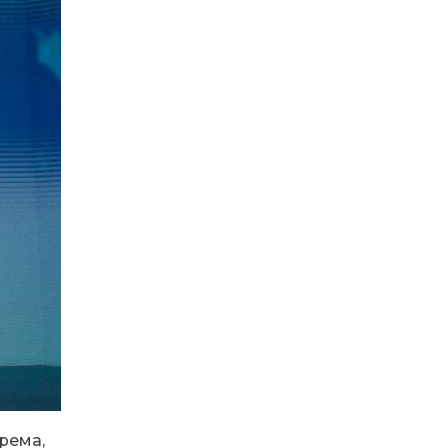
06:41
Молодший сержант
Сергій Володимирович
15 лип
Печененко, позивний
Бахмут, 11.02.1984 –
05.12.2025
18:28
Пенсія 8400 грн і робота:
коли виплату допомоги
14 лип
для ВПО можуть
продовжити
18:24
В Україні створять
Координаційну раду з
14 лип
питань ВПО та
повернення українців із-
за кордону
18:15
Бахмутський код на
Гощанщині: коли традиції
14 лип
єднають громади
17:25
Маленькі бахмутяни у
Музеї роботів
10 лип
крема,