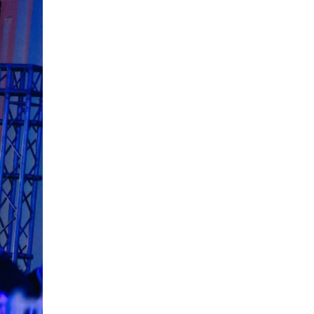
Денисенко бере участь у
31 лип
конкурсі «Молода
людина року – 2026»
13:40
“Серпневі свята” – Клуб з
народознавства
30 лип
“Народний календар”
13:33
Юні мешканці
Бахмутської громади у
30 лип
Харкові долучилися до
проєкту «Радість у
дитячих усмішках»
13:27
Інформація про
фінансування
30 лип
матеріальної допомоги
мешканцям Бахмутської
міської територіальної
громади
14:37
«Дві музи» у Рівному:
свято краси, мистецтва
28 лип
та натхнення!