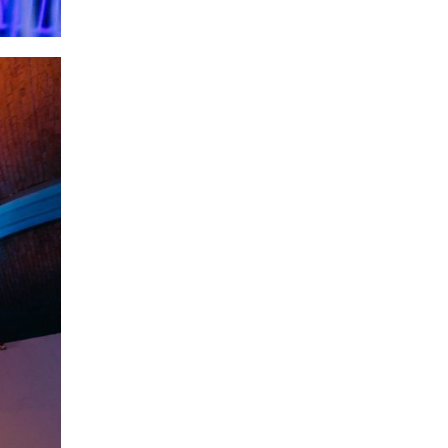
14:31
Зустріч провідних
спортсменів і тренерів
28 лип
Донеччини
14:23
Одна з найяскравіших
постатей Бахмута –
28 лип
Борис Сергійович Вальх,
видатний лікар,
епідеміолог, зоолог
13:19
Бахмутських медичних
працівників привітали з
25 лип
професійним святом
13:10
Літо, враження, творчість
24 лип
14:38
Кабмін запровадив
персональне
23 лип
фінансування соцпослуг
для ВПО: кошти