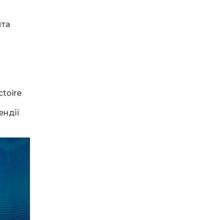
12:16
Бахмутяни взяли участь у
нта
фестивалі «Ількові
20 лип
забави»
20:28
Як юні бахмутяни Латвією
подорожували
17 лип
ctoire
20:11
Політика у сфері ВПО
переходить до
17 лип
ендії
Мінрозвитку
16:12
Допомога має бути
справедливою, – нардеп
15 лип
розповів, навіщо оновили
закон про права для ВПО
16:03
Бахмутянка Тетяна
Бурикіна продовжує
15 лип
навчати дітей орігамі