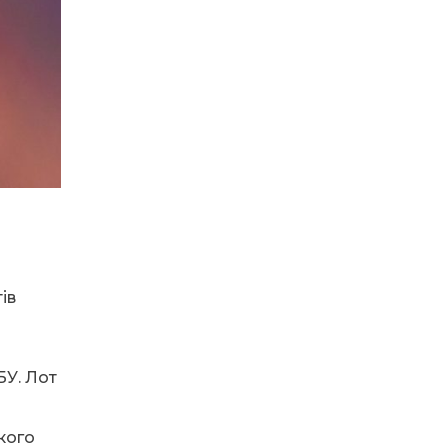
надходитимуть на
спецрахунки
16:39
Іпотеку для ВПО
спростили, але з одним
22 лип
нюансом: деталі
оновленої “єОселі”
16:34
Перемога бахмутян на
фіналі Кубка України з
22 лип
легкоатлетичних метань
14:44
Бахмутяни грали в
парковий волейбол…
21 лип
ів
13:17
Пишіть листи самому
собі, або як уникнути
21 лип
маніпуляцій без
конфліктів
БУ. Лот
12:41
Коли говорять гармати,
ького
музи не мовчать
20 лип