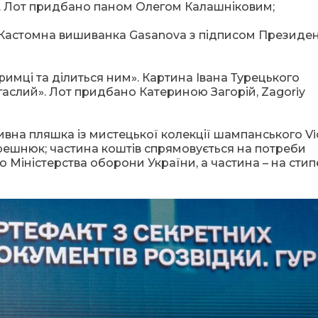
і. Лот придбано паном Олегом Калашніковим;
». Кастомна вишиванка Gasanova з підписом Президе
дтримці та ділиться ним». Картина Івана Турецького
гаслий». Лот придбано Катериною Загорій, Zagoriy
ивна пляшка із мистецької колекції шампанського Vi
решнюк; частина коштів спрямовується на потреби
ю Міністерства оборони України, а частина – на стип