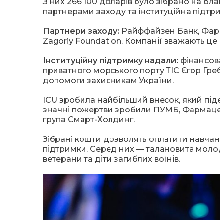
З них 266 100 доларів було зібрано на бл
партнерами заходу та інституційна підтри
Партнери заходу:
Райффайзен Банк, Фарм
Zagoriy Foundation. Компанії вважають це 
Інституційну підтримку надали:
фінансова
приватного морського порту ТІС Єгор Гре
допомоги захисникам України.
ICU зробила найбільший внесок, який піде 
значні пожертви зробили ПУМБ, Фармаце
група Смарт-Холдинг.
Зібрані кошти дозволять оплатити навчанн
підтримки. Серед них — талановита молодь,
ветерани та діти загиблих воїнів.