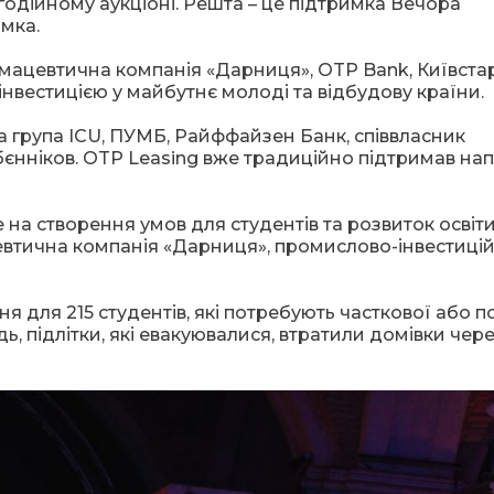
агодійному аукціоні. Решта – це підтримка Вечора
мка.
ацевтична компанія «Дарниця», OTP Bank, Київстар
інвестицією у майбутнє молоді та відбудову країни.
 група ICU, ПУМБ, Райффайзен Банк, співвласник
бєнніков. OTP Leasing вже традиційно підтримав на
на створення умов для студентів та розвиток освіти
втична компанія «Дарниця», промислово-інвестиці
я для 215 студентів, які потребують часткової або п
 підлітки, які евакуювалися, втратили домівки через