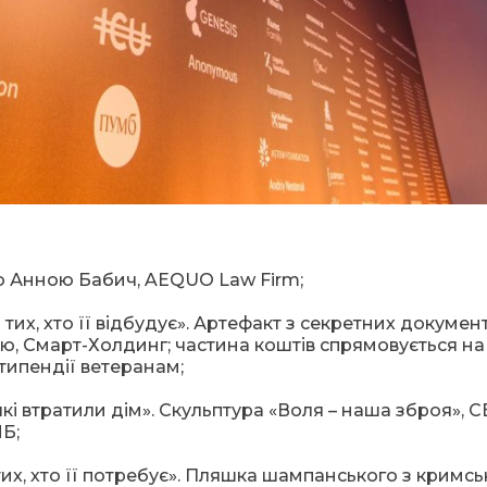
о Анною Бабич, AEQUO Law Firm;
я тих, хто її відбудує». Артефакт з секретних документ
ю, Смарт-Холдинг; частина коштів спрямовується на
стипендії ветеранам;
, які втратили дім». Скульптура «Воля – наша зброя», С
Б;
я тих, хто її потребує». Пляшка шампанського з кримс