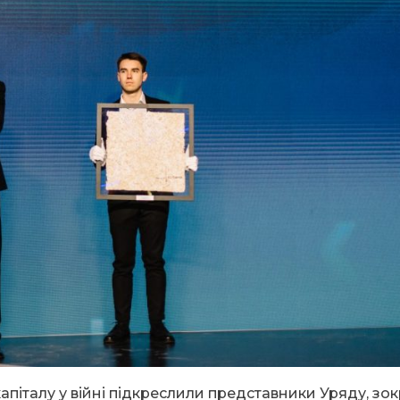
апіталу у війні підкреслили представники Уряду, зо