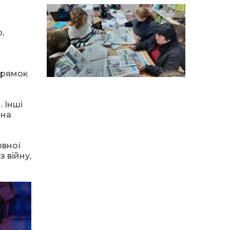
14:12
Досі ВПО? Юристка
розповіла, коли
01 сер
переселенці втрачають
виплати та статус
,
внутрішньо переміщеної
особи
14:04
Учасниця обласного
прямок
конкурсу «Молода
01 сер
людина року – 2026» у
номінації «Пульс життя»
Аліна Кулик
. Інші
йна
15:58
Літо в Жовтих Водах
31 лип
овної
 війну,
15:30
Бахмутяни відвідали
Музей науки
31 лип
Національного
університету
«Полтавська політехніка
імені Юрія Кондратюка»
15:24
Бахмутянка Ірина