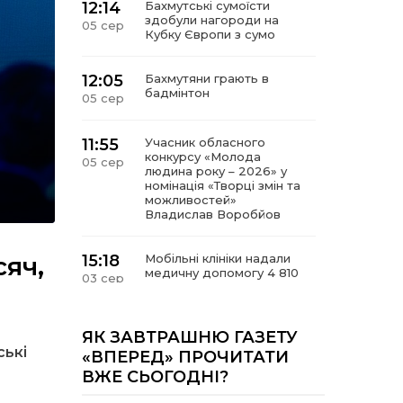
12:14
Бахмутські сумоїсти
здобули нагороди на
05 сер
Кубку Європи з сумо
12:05
Бахмутяни грають в
бадмінтон
05 сер
11:55
Учасник обласного
конкурсу «Молода
05 сер
людина року – 2026» у
номінація «Творці змін та
можливостей»
Владислав Воробйов
сяч,
15:18
Мобільні клініки надали
медичну допомогу 4 810
03 сер
жителям Донеччини
09:27
ВПО можуть не платити
ЯК ЗАВТРАШНЮ ГАЗЕТУ
за частину комунальних
ські
03 сер
«ВПЕРЕД» ПРОЧИТАТИ
послуг: про що йдеться
ВЖЕ СЬОГОДНІ?