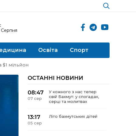
:
8 Серпня
едицина
Освіта
Спорт
а $1 мільйон
ОСТАННІ НОВИНИ
08:47
У кожного з нас тепер
свій Бахмут: у спогадах,
07 сер
серці та молитвах
13:17
Літо бахмутських дітей
05 сер