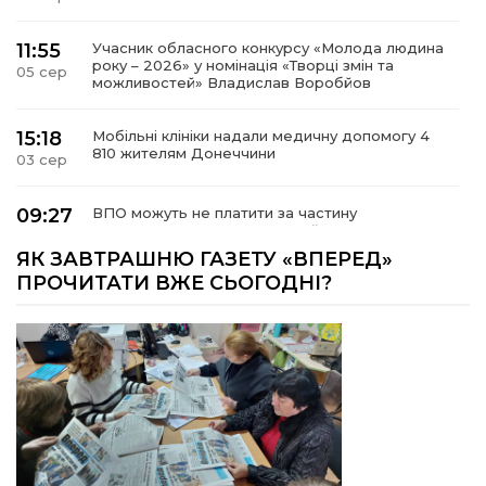
11:55
Учасник обласного конкурсу «Молода людина
року – 2026» у номінація «Творці змін та
05 сер
можливостей» Владислав Воробйов
15:18
Мобільні клініки надали медичну допомогу 4
810 жителям Донеччини
03 сер
09:27
ВПО можуть не платити за частину
комунальних послуг: про що йдеться
03 сер
ЯК ЗАВТРАШНЮ ГАЗЕТУ «ВПЕРЕД»
ПРОЧИТАТИ ВЖЕ СЬОГОДНІ?
14:12
Досі ВПО? Юристка розповіла, коли
переселенці втрачають виплати та статус
01 сер
внутрішньо переміщеної особи
14:04
Учасниця обласного конкурсу «Молода
людина року – 2026» у номінації «Пульс життя»
01 сер
Аліна Кулик
15:58
Літо в Жовтих Водах