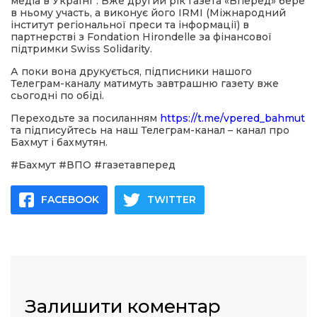
медіа в Україні”. Вже другий рік газета «Вперед» бере
в ньому участь, а виконує його IRMI (Міжнародний
інститут регіональної преси та інформації) в
партнерстві з Fondation Hirondelle за фінансової
підтримки Swiss Solidarity.
А поки вона друкується, підписники нашого
Телеграм-каналу матимуть завтрашню газету вже
сьогодні по обіді.
Переходьте за посиланням
https://t.me/vpered_bahmut
та підписуйтесь на наш Телеграм-канал – канал про
Бахмут і бахмутян.
#Бахмут #ВПО #газетавперед
FACEBOOK
TWITTER
Залишити коментар