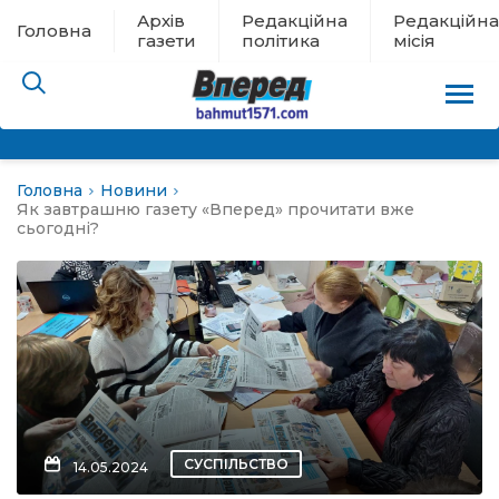
Архів
Редакційна
Редакційна
Головна
газети
політика
місія
Головна
Новини
пам’яті
Як завтрашню газету «Вперед» прочитати вже
сьогодні?
 в евакуації
льство
ні новини
цина
СУСПІЛЬСТВО
14.05.2024