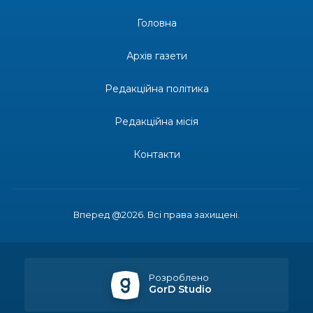
та натхнення!
28 лип
Головна
14:31
Зустріч провідних спортсменів і тренерів
Донеччини
Архів газети
28 лип
Редакційна політика
14:23
Одна з найяскравіших постатей Бахмута –
Борис Сергійович Вальх, видатний лікар,
28 лип
епідеміолог, зоолог
Редакційна місія
13:19
Бахмутських медичних працівників привітали з
Контакти
професійним святом
25 лип
13:10
Літо, враження, творчість
24 лип
Вперед @2026. Всі права захищені.
14:38
Кабмін запровадив персональне фінансування
соцпослуг для ВПО: кошти надходитимуть на
23 лип
спецрахунки
Розроблено
GorD Studio
16:39
Іпотеку для ВПО спростили, але з одним