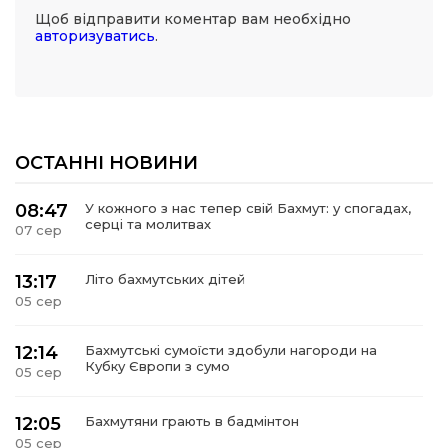
Щоб відправити коментар вам необхідно
авторизуватись
.
ОСТАННІ НОВИНИ
08:47
У кожного з нас тепер свій Бахмут: у спогадах,
серці та молитвах
07 сер
13:17
Літо бахмутських дітей
05 сер
12:14
Бахмутські сумоїсти здобули нагороди на
Кубку Європи з сумо
05 сер
12:05
Бахмутяни грають в бадмінтон
05 сер