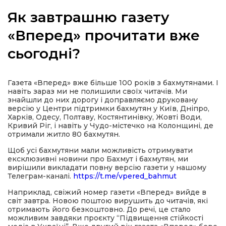
Як завтрашню газету
«Вперед» прочитати вже
сьогодні?
а
газети
Газета «Вперед» вже більше 100 років з бахмутянами. І
навіть зараз ми не полишили своїх читачів. Ми
знайшли до них дорогу і доправляємо друковану
ійна політика
версію у Центри підтримки бахмутян у Київ, Дніпро,
Харків, Одесу, Полтаву, Костянтинівку, Жовті Води,
Кривий Ріг, і навіть у Чудо-містечко на Колонщині, де
ійна місія
отримали житло 80 бахмутян.
Щоб усі бахмутяни мали можливість отримувати
ексклюзивні новини про Бахмут і бахмутян, ми
ти
вирішили викладати повну версію газети у нашому
Телеграм-каналі.
https://t.me/vpered_bahmut
Наприклад, свіжий номер газети «Вперед» вийде в
світ завтра. Новою поштою вирушить до читачів, які
отримають його безкоштовно. До речі, це стало
можливим завдяки проєкту “Підвищення стійкості