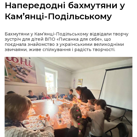
Напередодні бахмутяни у
Кам’янці-Подільському
а
Бахмутяни у Кам’янці-Подільському відвідали творчу
зустріч для дітей ВПО «Писанка для себе», що
поєднала знайомство з українськими великодніми
газети
звичаями, живе спілкування і радість творчості.
ійна політика
ійна місія
ти