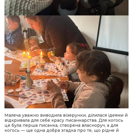
Малеча уважно виводила візерунки, ділилася ідеями й
відкривала для себе красу писанкарства. Для когось
це була перша писанка, створена власноруч, а для
когось — ще одна добра згадка про те, що рідне й