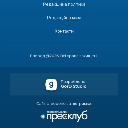
Редакційна політика
14:23
Одна з найяскравіших постатей Бахмута –
Борис Сергійович Вальх, видатний лікар,
28 лип
епідеміолог, зоолог
Редакційна місія
13:19
Бахмутських медичних працівників привітали з
Контакти
професійним святом
25 лип
13:10
Літо, враження, творчість
24 лип
Вперед @2026. Всі права захищені.
14:38
Кабмін запровадив персональне фінансування
соцпослуг для ВПО: кошти надходитимуть на
23 лип
спецрахунки
Розроблено
GorD Studio
16:39
Іпотеку для ВПО спростили, але з одним
нюансом: деталі оновленої “єОселі”
22 лип
Сайт створено за підтримки:
16:34
Перемога бахмутян на фіналі Кубка України з
легкоатлетичних метань
22 лип