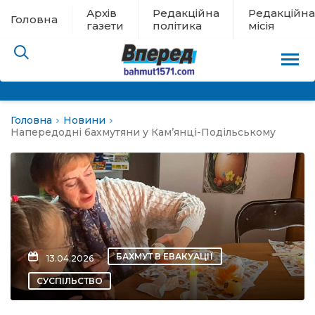
Архів
Редакційна
Редакційна
Головна
газети
політика
місія
Головна
Новини
пам’яті
Напередодні бахмутяни у Кам’янці-Подільському
 в евакуації
льство
ні новини
БАХМУТ В ЕВАКУАЦІЇ
13.04.2026
цина
СУСПІЛЬСТВО