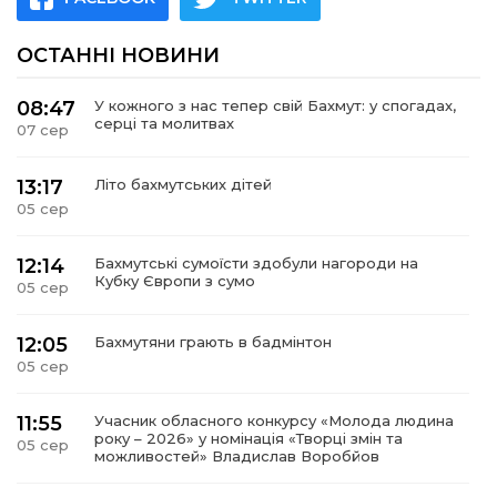
ОСТАННІ НОВИНИ
08:47
У кожного з нас тепер свій Бахмут: у спогадах,
серці та молитвах
07 сер
13:17
Літо бахмутських дітей
05 сер
12:14
Бахмутські сумоїсти здобули нагороди на
Кубку Європи з сумо
05 сер
12:05
Бахмутяни грають в бадмінтон
05 сер
11:55
Учасник обласного конкурсу «Молода людина
року – 2026» у номінація «Творці змін та
05 сер
можливостей» Владислав Воробйов