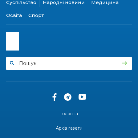
Суспільство
Народні новини
Медицина
15:24
Бахмутянка Ірина Денисенко бере участь у
конкурсі «Молода людина року – 2026»
31 лип
Освіта
Спорт
13:40
“Серпневі свята” – Клуб з народознавства
“Народний календар”
30 лип
13:33
Юні мешканці Бахмутської громади у Харкові
долучилися до проєкту «Радість у дитячих
30 лип
усмішках»
13:27
Інформація про фінансування матеріальної
допомоги мешканцям Бахмутської міської
30 лип
територіальної громади
14:37
«Дві музи» у Рівному: свято краси, мистецтва
та натхнення!
28 лип
Головна
14:31
Зустріч провідних спортсменів і тренерів
Донеччини
Архів газети
28 лип