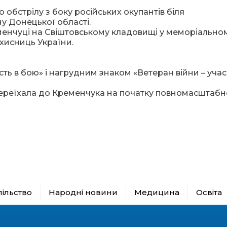
обстрілу з боку російських окупантів біля
у Донецької області.
енчуці на Свіштовському кладовищі у меморіально
ахисниць України.
ть в бою» і нагрудним знаком «Ветеран війни – уча
 переїхала до Кременчука на початку повномасштабн
пільство
Народні новини
Медицина
Освіта