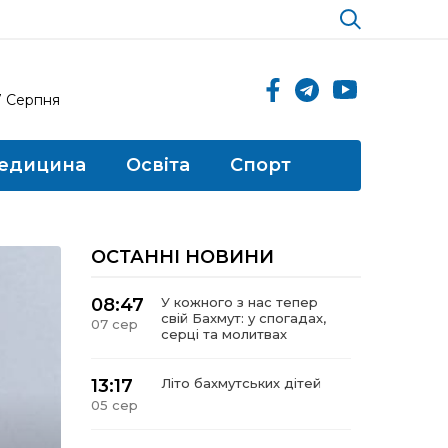
7 Серпня
едицина
Освіта
Спорт
ОСТАННІ НОВИНИ
08:47
У кожного з нас тепер
свій Бахмут: у спогадах,
07 сер
серці та молитвах
13:17
Літо бахмутських дітей
05 сер