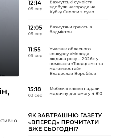
12:14
Бахмутські сумоїсти
здобули нагороди на
05 сер
Кубку Європи з сумо
12:05
Бахмутяни грають в
бадмінтон
05 сер
11:55
Учасник обласного
конкурсу «Молода
05 сер
людина року – 2026» у
номінація «Творці змін та
можливостей»
Владислав Воробйов
н,
15:18
Мобільні клініки надали
медичну допомогу 4 810
03 сер
жителям Донеччини
09:27
ВПО можуть не платити
ЯК ЗАВТРАШНЮ ГАЗЕТУ
за частину комунальних
Активно
03 сер
«ВПЕРЕД» ПРОЧИТАТИ
послуг: про що йдеться
ВЖЕ СЬОГОДНІ?