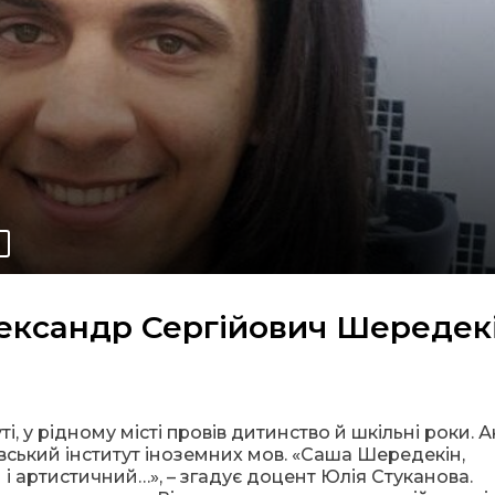
ксандр Сергійович Шередекі
 у рідному місті провів дитинство й шкільні роки. 
вський інститут іноземних мов. «Саша Шередекін,
і артистичний…», – згадує доцент Юлія Стуканова.