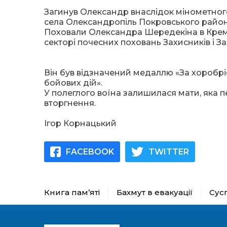
Загинув Олександр внаслідок мінометного 
села Олександропіль Покровського район
Поховали Олександра Шередекіна в Крем
секторі почесних поховань Захисників і З
Він був відзначений медаллю «За хоробріс
бойових дій».
У полеглого воїна залишилася мати, яка
вторгнення.
Ігор Корнацький
FACEBOOK
TWITTER
Книга пам’яті
Бахмут в евакуації
Сус