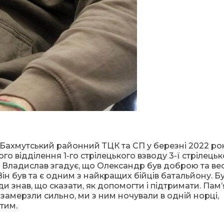
Бахмутський районний ТЦК та СП у березні 2022 рок
го відділення 1-го стрілецького взводу 3-ї стрілецьк
м Владислав згадує, що Олександр був доброю та в
ін був та є одним з найкращих бійців батальйону. Б
 знав, що сказати, як допомогти і підтримати. Пам’
сі замерзли сильно, ми з ним ночували в одній норці,
тим.