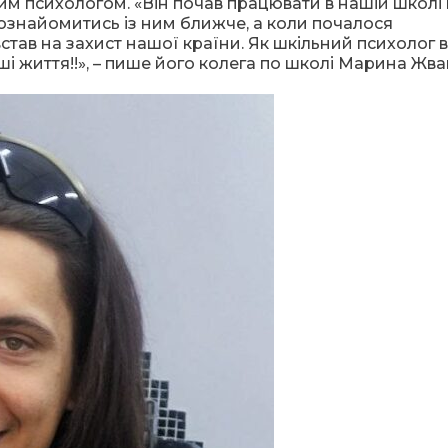
м психологом. «Він почав працювати в нашій школі 
ознайомитись із ним ближче, а коли почалося
тав на захист нашої країни. Як шкільний психолог ві
ші життя!!», – пише його колега по школі Марина Жван