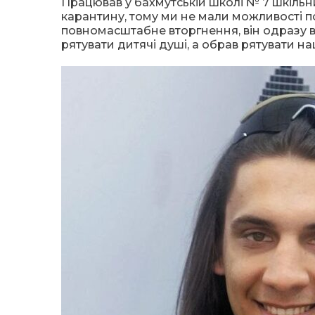
Працював у бахмутській школі № 7 шкільни
карантину, тому ми не мали можливості п
повномасштабне вторгнення, він одразу вс
рятувати дитячі душі, а обрав рятувати на