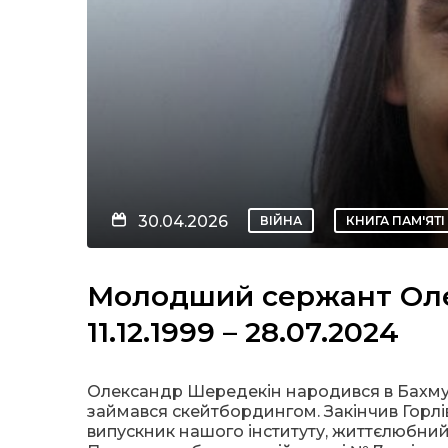
30.04.2026
ВІЙНА
КНИГА ПАМ'ЯТІ
Молодший сержант Оле
11.12.1999 – 28.07.2024
Олександр Шередекін народився в Бахмуті,
займався скейтбордингом. Закінчив Горлі
випускник нашого інституту, життєлюбний 