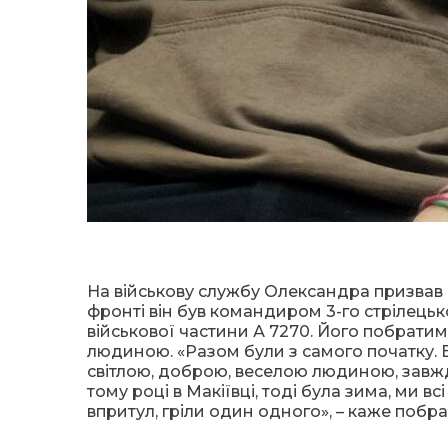
На військову службу Олександра призвав 
фронті він був командиром 3-го стрілецько
військової частини А 7270. Його побрати
людиною. «Разом були з самого початку. В
світлою, доброю, веселою людиною, завжди
тому році в Макіївці, тоді була зима, ми в
впритул, гріли один одного», – каже побра