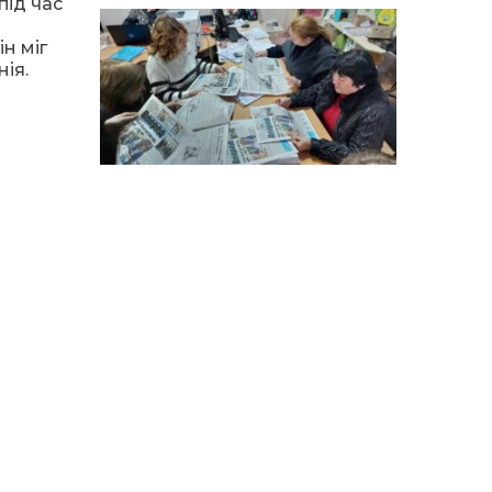
14:12
Досі ВПО? Юристка
під час
розповіла, коли
01 сер
переселенці втрачають
н міг
виплати та статус
ія.
внутрішньо переміщеної
особи
14:04
Учасниця обласного
конкурсу «Молода
01 сер
людина року – 2026» у
номінації «Пульс життя»
Аліна Кулик
15:58
Літо в Жовтих Водах
31 лип
15:30
Бахмутяни відвідали
Музей науки
31 лип
Національного
університету
«Полтавська політехніка
імені Юрія Кондратюка»
15:24
Бахмутянка Ірина