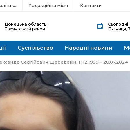
олітика
Редакційна місія
Контакти
Донецька область,
Сьогодні:
Бахмутський район
Пятниця, 
ції
Суспільство
Народні новини
М
андр Сергійович Шередекін, 11.12.1999 – 28.07.2024