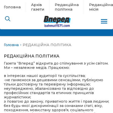
Архів
Редакційна
Редакційна
Головна
газети
політика
місія
Головна
РЕДАКЦІЙНА ПОЛІТИКА
пам’яті
РЕДАКЦІЙНА ПОЛІТИКА
 в евакуації
Газета “Вперед” відкрита до спілкування з усім світом.
Ми – незалежне медіа. Працюємо:
льство
в інтересах нашої аудиторії та суспільства;
-не ганяємося за дешевими сенсаціями, публікуємо
тільки достовірну та перевірену інформацію;
ні новини
неупереджено, збалансовано та відповідно до
професійних стандартів та етичних принципів
журналістики;
цина
з повагою до закону, приватного життя і прав людини;
без будь-якої дискримінації за ознаками статі, віку,
походження, мови,стану здоров’я, соціального