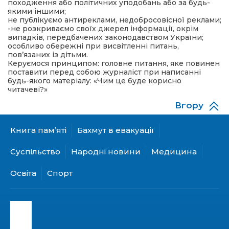
походження або політичних уподобань або за будь-
якими іншими;
не публікуємо антиреклами, недобросовісної реклами;
-не розкриваємо своїх джерел інформації, окрім
випадків, передбачених законодавством України;
особливо обережні при висвітленні питань,
а
пов’язаних із дітьми.
Керуємося принципом: головне питання, яке повинен
поставити перед собою журналіст при написанні
газети
будь-якого матеріалу: «Чим це буде корисно
читачеві?»
Вгору
ійна політика
Книга пам’яті
Бахмут в евакуації
ійна місія
Суспільство
Народні новини
Медицина
ти
Освіта
Спорт