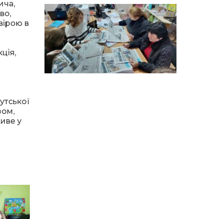
особи
ича,
во,
вірою в
14:04
Учасниця обласного
конкурсу «Молода
01 сер
людина року – 2026» у
номінації «Пульс життя»
ція,
Аліна Кулик
15:58
Літо в Жовтих Водах
31 лип
утської
зом,
15:30
Бахмутяни відвідали
иве у
Музей науки
31 лип
Національного
університету
«Полтавська політехніка
імені Юрія Кондратюка»
15:24
Бахмутянка Ірина
Денисенко бере участь у
31 лип
конкурсі «Молода
людина року – 2026»