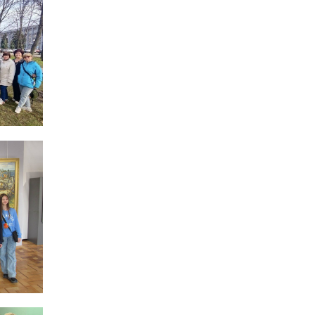
14:23
Одна з найяскравіших
постатей Бахмута –
28 лип
Борис Сергійович Вальх,
видатний лікар,
епідеміолог, зоолог
13:19
Бахмутських медичних
працівників привітали з
25 лип
професійним святом
13:10
Літо, враження, творчість
24 лип
14:38
Кабмін запровадив
персональне
23 лип
фінансування соцпослуг
для ВПО: кошти
надходитимуть на
спецрахунки
16:39
Іпотеку для ВПО