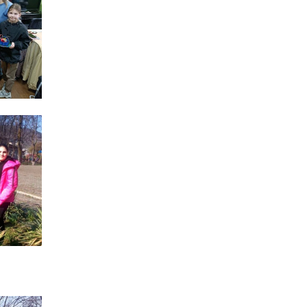
13:40
“Серпневі свята” – Клуб з
народознавства
30 лип
“Народний календар”
13:33
Юні мешканці
Бахмутської громади у
30 лип
Харкові долучилися до
проєкту «Радість у
дитячих усмішках»
13:27
Інформація про
фінансування
30 лип
матеріальної допомоги
мешканцям Бахмутської
міської територіальної
громади
14:37
«Дві музи» у Рівному:
свято краси, мистецтва
28 лип
та натхнення!
14:31
Зустріч провідних
спортсменів і тренерів
28 лип
Донеччини