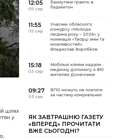
12:05
Бахмутяни грають в
бадмінтон
05 сер
11:55
Учасник обласного
конкурсу «Молода
05 сер
людина року – 2026» у
номінація «Творці змін та
можливостей»
Владислав Воробйов
15:18
Мобільні клініки надали
медичну допомогу 4 810
03 сер
жителям Донеччини
09:27
ВПО можуть не платити
за частину комунальних
03 сер
послуг: про що йдеться
ій шлях
14:12
Досі ВПО? Юристка
ЯК ЗАВТРАШНЮ ГАЗЕТУ
утян у
розповіла, коли
01 сер
«ВПЕРЕД» ПРОЧИТАТИ
переселенці втрачають
ВЖЕ СЬОГОДНІ?
виплати та статус
внутрішньо переміщеної
о,