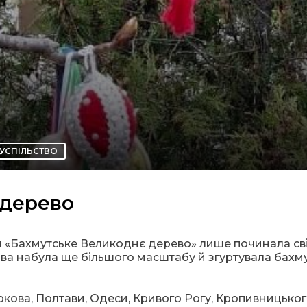
УСПІЛЬСТВО
 дерево
я «Бахмутське Великоднє дерево» лише починала св
атива набула ще більшого масштабу й згуртувала бахм
аркова, Полтави, Одеси, Кривого Рогу, Кропивницьког