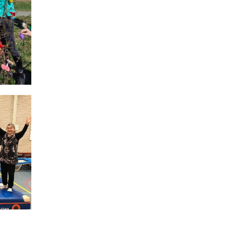
20:28
Як юні бахмутяни Латвією
подорожували
17 лип
20:11
Політика у сфері ВПО
переходить до
17 лип
Мінрозвитку
16:12
Допомога має бути
справедливою, – нардеп
15 лип
розповів, навіщо оновили
закон про права для ВПО
16:03
Бахмутянка Тетяна
Бурикіна продовжує
15 лип
навчати дітей орігамі
06:41
Молодший сержант
Сергій Володимирович
15 лип
Печененко, позивний
Бахмут, 11.02.1984 –
05.12.2025