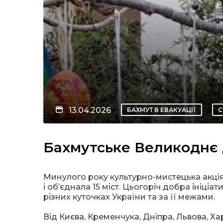
13.04.2026
БАХМУТ В ЕВАКУАЦІЇ
С
Бахмутське Великоднє
Минулого року культурно-мистецька акці
і об’єднала 15 міст. Цьогоріч добра ініці
різних куточках України та за її межами.
Від Києва, Кременчука, Дніпра, Львова, Х