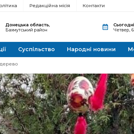
олітика
Редакційна місія
Контакти
Донецька область,
Сьогодні
Бахмутський район
Четвер, 
ції
Суспільство
Народні новини
М
 дерево