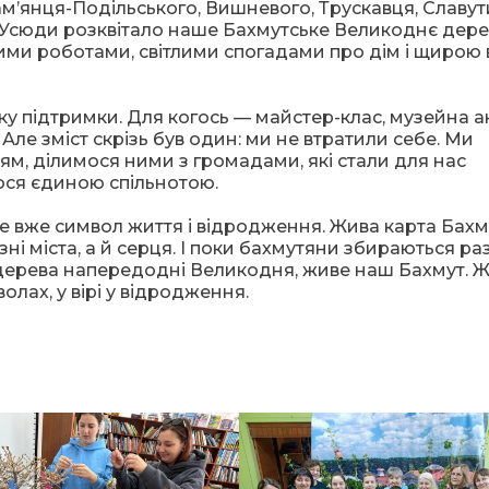
ам’янця-Подільського, Вишневого, Трускавця, Славут
ії. Усюди розквітало наше Бахмутське Великоднє дере
ми роботами, світлими спогадами про дім і щирою 
ку підтримки. Для когось — майстер-клас, музейна ак
 Але зміст скрізь був один: ми не втратили себе. Ми
тям, ділимося ними з громадами, які стали для нас
мося єдиною спільнотою.
 вже символ життя і відродження. Жива карта Бахм
ні міста, а й серця. І поки бахмутяни збираються ра
ерева напередодні Великодня, живе наш Бахмут. Ж
мволах, у вірі у відродження.