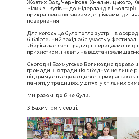
Жовтих Вод, Чернігова, Хмельницького, К
Біликів і Кутів — до Нідерландів і Болгар
прикрашене писанками, стрічками, дитячи
повернення.
Для когось це була тепла зустріч в осеред
бібліотечний захід або участь у фестивалі.
зберігаємо свої традиції, передаємо їх ді
прихистком, і навіть на відстані залишає
Сьогодні Бахмутське Великоднє дерево це
громади. Ця традиція об’єднує не лише різ
підтримують одне одного, прикрашають д
пам’яті, у традиціях, у дітях, у спільних си
Ми разом, де б не були.
З Бахмутом у серці.