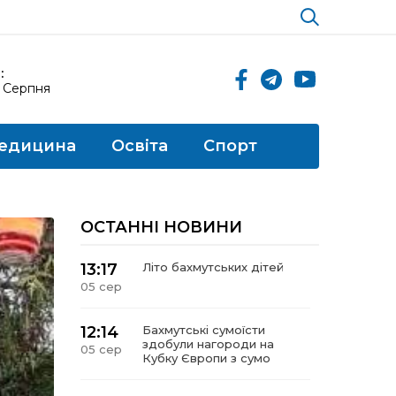
:
6 Серпня
едицина
Освіта
Спорт
ОСТАННІ НОВИНИ
13:17
Літо бахмутських дітей
05 сер
12:14
Бахмутські сумоїсти
здобули нагороди на
05 сер
Кубку Європи з сумо