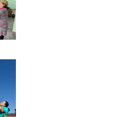
спростили, але з одним
22 лип
нюансом: деталі
оновленої “єОселі”
16:34
Перемога бахмутян на
фіналі Кубка України з
22 лип
легкоатлетичних метань
14:44
Бахмутяни грали в
парковий волейбол…
21 лип
13:17
Пишіть листи самому
собі, або як уникнути
21 лип
маніпуляцій без
конфліктів
12:41
Коли говорять гармати,
музи не мовчать
20 лип
12:16
Бахмутяни взяли участь у
фестивалі «Ількові
20 лип
забави»