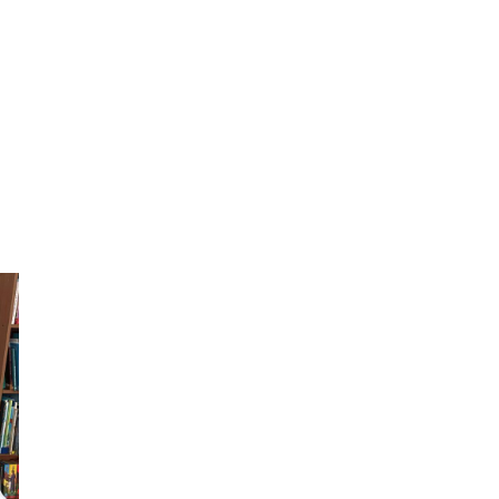
18:28
Пенсія 8400 грн і робота:
коли виплату допомоги
14 лип
для ВПО можуть
продовжити
18:24
В Україні створять
Координаційну раду з
14 лип
питань ВПО та
повернення українців із-
за кордону
18:15
Бахмутський код на
Гощанщині: коли традиції
14 лип
єднають громади
17:25
Маленькі бахмутяни у
Музеї роботів
10 лип
17:18
Морські мушлі в техніці
макраме
10 лип