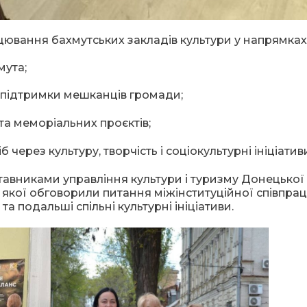
цювання бахмутських закладів культури у напрямках
мута;
 підтримки мешканців громади;
та меморіальних проєктів;
ерез культуру, творчість і соціокультурні ініціатив
тавниками управління культури і туризму Донецької
 якої обговорили питання міжінституційної співпраці
а подальші спільні культурні ініціативи.