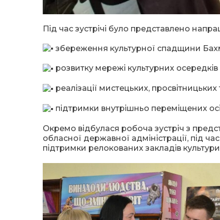
Під час зустрічі було представлено напра
збереження культурної спадщини Бах
розвитку мережі культурних осередків
реалізації мистецьких, просвітницьких 
підтримки внутрішньо переміщених осіб ч
Окремо відбулася робоча зустріч з предс
обласної державної адміністрації, під час
підтримки релокованих закладів культури т