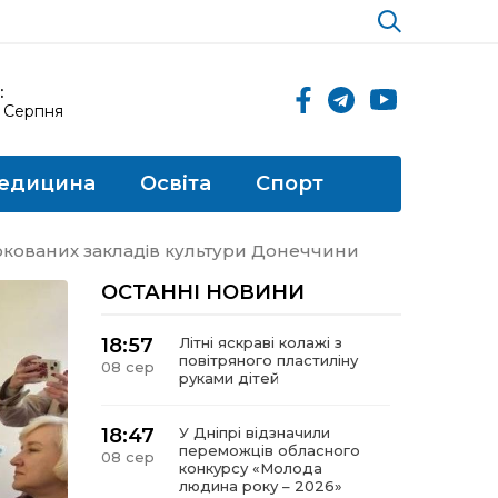
:
8 Серпня
едицина
Освіта
Спорт
окованих закладів культури Донеччини
ОСТАННІ НОВИНИ
18:57
Літні яскраві колажі з
повітряного пластиліну
08 сер
руками дітей
18:47
У Дніпрі відзначили
переможців обласного
08 сер
конкурсу «Молода
людина року – 2026»