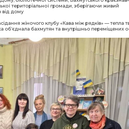
 Дому, бібліотечної системи, Бахмутського краєзнав
ької територіальної громади, зберігаючи живий
о від дому
засідання жіночого клубу «Кава між рядків» — тепла 
яка об’єднала бахмутян та внутрішньо переміщених ос