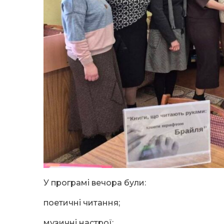
У програмі вечора були:
поетичні читання;
музичні настрої;