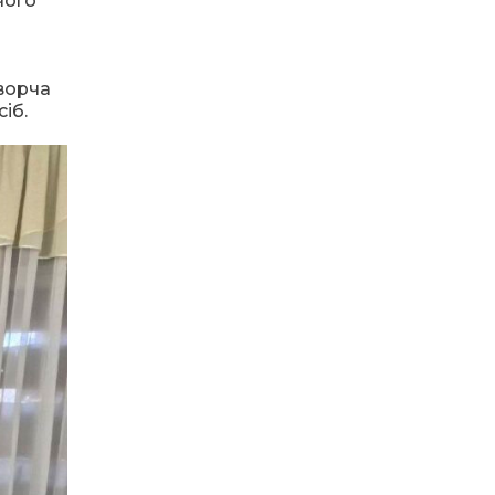
чого
парковий волейбол…
21 лип
13:17
Пишіть листи самому
собі, або як уникнути
творча
21 лип
маніпуляцій без
іб.
конфліктів
12:41
Коли говорять гармати,
музи не мовчать
20 лип
12:16
Бахмутяни взяли участь у
фестивалі «Ількові
20 лип
забави»
20:28
Як юні бахмутяни Латвією
подорожували
17 лип
20:11
Політика у сфері ВПО
переходить до
17 лип
Мінрозвитку