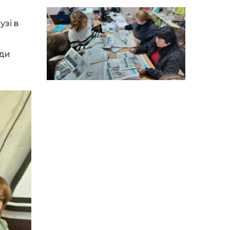
15:18
Мобільні клініки надали
медичну допомогу 4 810
зі в
03 сер
жителям Донеччини
ади
09:27
ВПО можуть не платити
за частину комунальних
03 сер
послуг: про що йдеться
14:12
Досі ВПО? Юристка
розповіла, коли
01 сер
переселенці втрачають
виплати та статус
внутрішньо переміщеної
особи
14:04
Учасниця обласного
конкурсу «Молода
01 сер
людина року – 2026» у
номінації «Пульс життя»
Аліна Кулик
15:58
Літо в Жовтих Водах