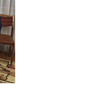
16:12
Допомога має бути
справедливою, – нардеп
15 лип
розповів, навіщо оновили
закон про права для ВПО
16:03
Бахмутянка Тетяна
Бурикіна продовжує
15 лип
навчати дітей орігамі
06:41
Молодший сержант
Сергій Володимирович
15 лип
Печененко, позивний
Бахмут, 11.02.1984 –
05.12.2025
18:28
Пенсія 8400 грн і робота:
коли виплату допомоги
14 лип
для ВПО можуть
продовжити
18:24
В Україні створять
Координаційну раду з
14 лип
питань ВПО та