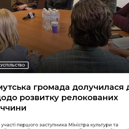
СУСПІЛЬСТВО
хмутська громада долучилася 
щодо розвитку релокованих
еччини
а участі першого заступника Міністра культури та