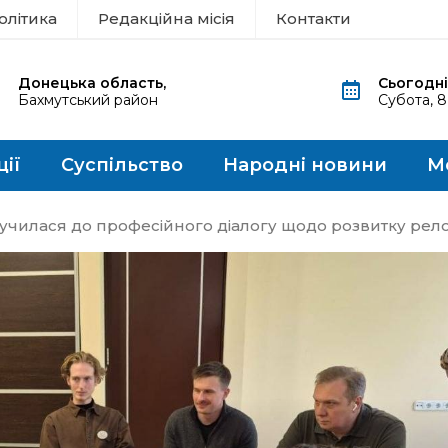
олітика
Редакційна місія
Контакти
Донецька область,
Сьогодні
Бахмутський район
Субота, 
ції
Суспільство
Народні новини
М
лучилася до професійного діалогу щодо розвитку рел