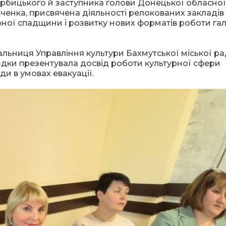
Вербицького й заступника голови Донецької обласної
енка, присвячена діяльності релокованих закладів
ої спадщини і розвитку нових форматів роботи галу
льниця Управління культури Бахмутської міської р
їздки презентувала досвід роботи культурної сфери
ди в умовах евакуації.