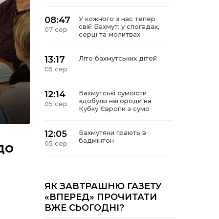
08:47
У кожного з нас тепер
свій Бахмут: у спогадах,
07 сер
серці та молитвах
13:17
Літо бахмутських дітей
05 сер
12:14
Бахмутські сумоїсти
здобули нагороди на
05 сер
Кубку Європи з сумо
12:05
Бахмутяни грають в
бадмінтон
до
05 сер
11:55
Учасник обласного
конкурсу «Молода
05 сер
людина року – 2026» у
ЯК ЗАВТРАШНЮ ГАЗЕТУ
номінація «Творці змін та
«ВПЕРЕД» ПРОЧИТАТИ
можливостей»
ВЖЕ СЬОГОДНІ?
Владислав Воробйов