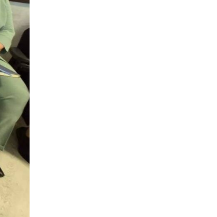
31 лип
15:30
Бахмутяни відвідали
Музей науки
31 лип
Національного
університету
«Полтавська політехніка
імені Юрія Кондратюка»
15:24
Бахмутянка Ірина
Денисенко бере участь у
31 лип
конкурсі «Молода
людина року – 2026»
13:40
“Серпневі свята” – Клуб з
народознавства
30 лип
“Народний календар”
13:33
Юні мешканці
Бахмутської громади у
30 лип
Харкові долучилися до
проєкту «Радість у
дитячих усмішках»