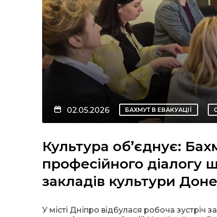
02.05.2026
БАХМУТ В ЕВАКУАЦІЇ
Культура об’єднує: Ба
професійного діалогу 
закладів культури Дон
У місті Дніпро відбулася робоча зустріч з