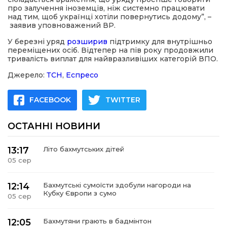
про залучення іноземців, ніж системно працювати
над тим, щоб українці хотіли повернутись додому”, –
заявив уповноважений ВР.
У березні уряд
розширив
підтримку для внутрішньо
переміщених осіб. Відтепер на пів року продовжили
тривалість виплат для найвразливіших категорій ВПО.
Джерело:
ТСН
,
Еспресо
FACEBOOK
TWITTER
ОСТАННІ НОВИНИ
13:17
Літо бахмутських дітей
05 сер
12:14
Бахмутські сумоїсти здобули нагороди на
Кубку Європи з сумо
05 сер
12:05
Бахмутяни грають в бадмінтон