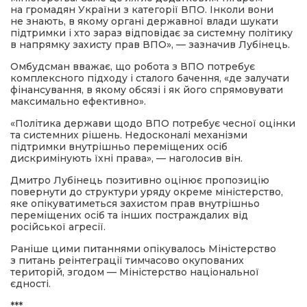
на громадян України з категорії ВПО. Інколи вони
не знають, в якому органі державної влади шукати
підтримки і хто зараз відповідає за системну політику
в напрямку захисту прав ВПО», — зазначив Лубінець.
Омбудсман вважає, що робота з ВПО потребує
комплексного підходу і сталого бачення, «де залучати
фінансування, в якому обсязі і як його спрямовувати
максимально ефективно».
«Політика держави щодо ВПО потребує чесної оцінки
та системних рішень. Недосконалі механізми
підтримки внутрішньо переміщених осіб
дискримінують їхні права», — наголосив він.
Дмитро Лубінець позитивно оцінює пропозицію
повернути до структури уряду окреме міністерство,
яке опікуватиметься захистом прав внутрішньо
переміщених осіб та інших постраждалих від
російської агресії.
Раніше цими питаннями опікувалось Міністерство
з питань реінтеграції тимчасово окупованих
територій, згодом — Міністерство національної
єдності.
***