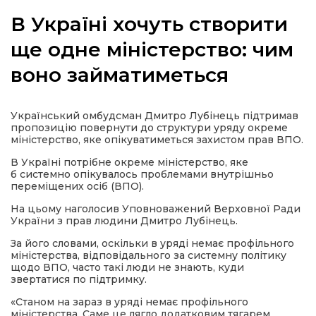
В Україні хочуть створити
ще одне міністерство: чим
воно займатиметься
а
газети
Український омбудсман Дмитро Лубінець підтримав
пропозицію повернути до структури уряду окреме
міністерство, яке опікуватиметься захистом прав ВПО.
ійна політика
В Україні потрібне окреме міністерство, яке
б системно опікувалось проблемами внутрішньо
ійна місія
переміщених осіб (ВПО).
На цьому наголосив Уповноважений Верховної Ради
України з прав людини Дмитро Лубінець.
ти
За його словами, оскільки в уряді немає профільного
міністерства, відповідального за системну політику
щодо ВПО, часто такі люди не знають, куди
звертатися по підтримку.
«Станом на зараз в уряді немає профільного
міністерства. Саме це лягло додатковим тягарем