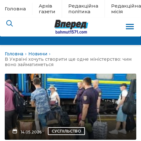
Архів
Редакційна
Редакційна
Головна
газети
політика
місія
Головна
Новини
пам’яті
В Україні хочуть створити ще одне міністерство: чим
воно займатиметься
 в евакуації
льство
ні новини
цина
СУСПІЛЬСТВО
14.05.2026