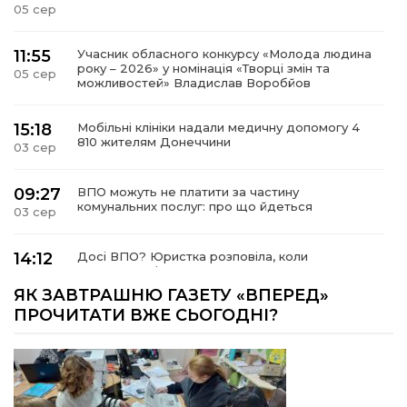
05 сер
11:55
Учасник обласного конкурсу «Молода людина
року – 2026» у номінація «Творці змін та
05 сер
можливостей» Владислав Воробйов
15:18
Мобільні клініки надали медичну допомогу 4
810 жителям Донеччини
03 сер
09:27
ВПО можуть не платити за частину
комунальних послуг: про що йдеться
03 сер
14:12
Досі ВПО? Юристка розповіла, коли
переселенці втрачають виплати та статус
01 сер
внутрішньо переміщеної особи
ЯК ЗАВТРАШНЮ ГАЗЕТУ «ВПЕРЕД»
ПРОЧИТАТИ ВЖЕ СЬОГОДНІ?
14:04
Учасниця обласного конкурсу «Молода
людина року – 2026» у номінації «Пульс життя»
01 сер
Аліна Кулик
15:58
Літо в Жовтих Водах