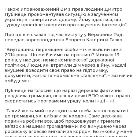
Також Уповноважений ВР з прав людини Дмитро
Лубінець прокоментував ситуацію з залученням
українців повертатися додому. Йому здається, що
“уряду простіше говорити про залучення іноземців”
Про це він сказав під час виступу у Верховній Раді,
передає кореспондентка Еспресо Катерина Галко.
“Внутрішньо переміщені особи – їх мільйони ще з
2014 року. Що ми бачимо на практиці? Минуло 13
років, у нас досі немає комплексної державної
політики. Люди, які втратили дім через війну, надалі
змушені доводити своє право на підтримку,
документи, житло та нормальне ставлення”, – зазначив
омбудсмен.
Лубінець наголосив, що наразі держава фактично
розділила громадян, оскільки деякі ВПО мають право
скористатись програмами уряду, коли інші – ні.
“Такий же самий принцип нам треба застосовувати і
до громадян, які виїхали за кордон. Саме держава
повинна робити все, щоб продовжувати тримати
зв’язок з нашими громадянами, які вимушено через
російську агресію виїхали за кордон. Бо інколи у мене
складається враження, що уряду простіше говорити