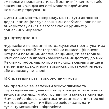
змінювати прямі цитати, щоб змінити їх контекст або
значення, хоча для ясності може знадобитися
незначне редагування.
Цитати, що містять неправду, мають бути доповнені
додатковими формулюваннями, особливо коли вони
використовуються в заголовках чи уривках у
соціальних мережах.
g) Підтвердження
Журналісти не повинні погоджуватися пропагувати за
допомогою копій, фотографій чи виносок фінансові
інтереси потенційних співбесідників, співавторів чи
їхніх спонсорів як засіб забезпечення доступу до них.
Рекламну інформацію про тему слід включати лише в
тих випадках, коли вона викликає справжній інтерес
або допомогу читачеві.
h) Справедливість і використання мови
Ми прагнемо забезпечити всеохоплююче та
справедливе звітування, яке прагне дати можливість
висловитися людям або групам, які зазнають критики.
Чим серйознішою є критика чи звинувачення, про які
ми повідомляємо, тим більше зобов’язань дати
суб’єкту можливість відповісти.