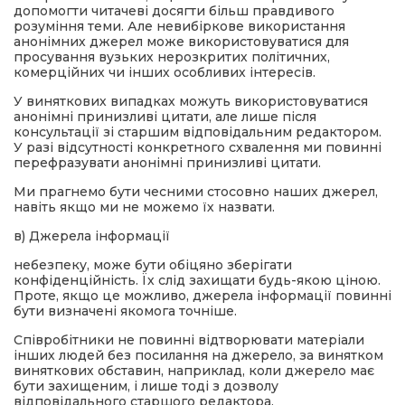
допомогти читачеві досягти більш правдивого
розуміння теми. Але невибіркове використання
анонімних джерел може використовуватися для
просування вузьких нерозкритих політичних,
комерційних чи інших особливих інтересів.
У виняткових випадках можуть використовуватися
анонімні принизливі цитати, але лише після
консультації зі старшим відповідальним редактором.
У разі відсутності конкретного схвалення ми повинні
перефразувати анонімні принизливі цитати.
Ми прагнемо бути чесними стосовно наших джерел,
навіть якщо ми не можемо їх назвати.
в) Джерела інформації
небезпеку, може бути обіцяно зберігати
конфіденційність. Їх слід захищати будь-якою ціною.
Проте, якщо це можливо, джерела інформації повинні
бути визначені якомога точніше.
Співробітники не повинні відтворювати матеріали
інших людей без посилання на джерело, за винятком
виняткових обставин, наприклад, коли джерело має
бути захищеним, і лише тоді з дозволу
відповідального старшого редактора.