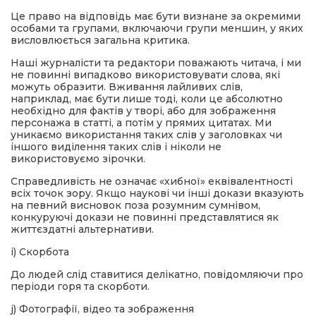
Це право на відповідь має бути визнане за окремими
особами та групами, включаючи групи меншин, у яких
висловлюється загальна критика.
Наші журналісти та редактори поважають читача, і ми
не повинні випадково використовувати слова, які
можуть образити. Вживання лайливих слів,
наприклад, має бути лише тоді, коли це абсолютно
необхідно для фактів у творі, або для зображення
персонажа в статті, а потім у прямих цитатах. Ми
уникаємо використання таких слів у заголовках чи
іншого виділення таких слів і ніколи не
використовуємо зірочки.
Справедливість не означає «хибної» еквівалентності
всіх точок зору. Якщо наукові чи інші докази вказують
на певний висновок поза розумним сумнівом,
конкуруючі докази не повинні представлятися як
життєздатні альтернативи.
і) Скорбота
До людей слід ставитися делікатно, повідомляючи про
періоди горя та скорботи.
j) Фотографії, відео та зображення