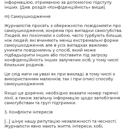
інформацією, отриманою за допомогою підступу
інших. (Див. розділ «Конфіденційність» вище).
m) Самоушкодження
Журналістів просять з обережністю повідомляти про
самоушкодження, зокрема про випадки самогубства.
Людей, які покінчили з собою, часто турбують більше,
ніж людей, які вчиняють менш екстремальні форми
самоушкодження, але в усіх випадках важливо
уникати повідомлень у спосіб, який може
підбадьорити інших або поставити під загрозу
конфіденційність інших залучених осіб, у тому числі
близьких родичів.
Це слід мати на увазі як при викладі, в тому числі з
використанням малюнків, так і при описі способу
самоушкодження.
Якщо це доречно, необхідно вказати номер гарячої
лінії, а також загальну інформацію щодо запобігання
самогубствам та груп підтримки.
3. Конфлікти інтересів
[…] цінує нашу репутацію незалежності та чесності.
Журналісти явно мають життя, інтереси, хобі,