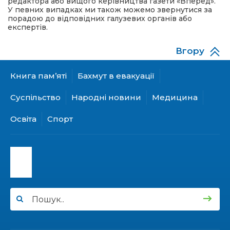
редактора або вищого керівництва газети «Вперед».
У певних випадках ми також можемо звернутися за
порадою до відповідних галузевих органів або
експертів.
Вгору
Книга пам’яті
Бахмут в евакуації
Суспільство
Народні новини
Медицина
Освіта
Спорт