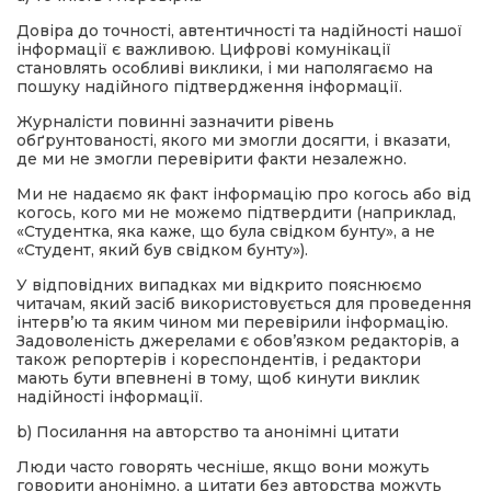
Довіра до точності, автентичності та надійності нашої
інформації є важливою. Цифрові комунікації
становлять особливі виклики, і ми наполягаємо на
пошуку надійного підтвердження інформації.
Журналісти повинні зазначити рівень
обґрунтованості, якого ми змогли досягти, і вказати,
де ми не змогли перевірити факти незалежно.
Ми не надаємо як факт інформацію про когось або від
когось, кого ми не можемо підтвердити (наприклад,
«Студентка, яка каже, що була свідком бунту», а не
«Студент, який був свідком бунту»).
У відповідних випадках ми відкрито пояснюємо
читачам, який засіб використовується для проведення
інтерв’ю та яким чином ми перевірили інформацію.
Задоволеність джерелами є обов’язком редакторів, а
також репортерів і кореспондентів, і редактори
мають бути впевнені в тому, щоб кинути виклик
надійності інформації.
b) Посилання на авторство та анонімні цитати
Люди часто говорять чесніше, якщо вони можуть
говорити анонімно, а цитати без авторства можуть