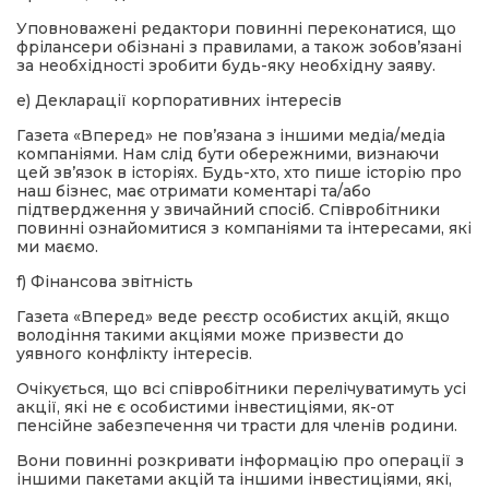
Уповноважені редактори повинні переконатися, що
фрілансери обізнані з правилами, а також зобов’язані
за необхідності зробити будь-яку необхідну заяву.
e) Декларації корпоративних інтересів
Газета «Вперед» не пов’язана з іншими медіа/медіа
компаніями. Нам слід бути обережними, визнаючи
цей зв’язок в історіях. Будь-хто, хто пише історію про
наш бізнес, має отримати коментарі та/або
підтвердження у звичайний спосіб. Співробітники
повинні ознайомитися з компаніями та інтересами, які
ми маємо.
f) Фінансова звітність
Газета «Вперед» веде реєстр особистих акцій, якщо
володіння такими акціями може призвести до
уявного конфлікту інтересів.
Очікується, що всі співробітники перелічуватимуть усі
акції, які не є особистими інвестиціями, як-от
пенсійне забезпечення чи трасти для членів родини.
Вони повинні розкривати інформацію про операції з
іншими пакетами акцій та іншими інвестиціями, які,