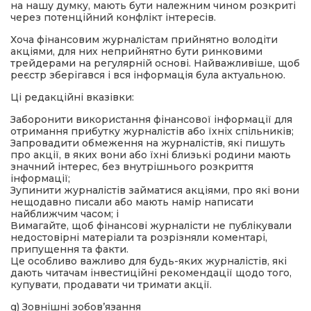
на нашу думку, мають бути належним чином розкриті
через потенційний конфлікт інтересів.
Хоча фінансовим журналістам прийнятно володіти
акціями, для них неприйнятно бути ринковими
трейдерами на регулярній основі. Найважливіше, щоб
реєстр зберігався і вся інформація була актуальною.
Ці редакційні вказівки:
Заборонити використання фінансової інформації для
отримання прибутку журналістів або їхніх спільників;
Запровадити обмеження на журналістів, які пишуть
про акції, в яких вони або їхні близькі родини мають
значний інтерес, без внутрішнього розкриття
інформації;
Зупинити журналістів займатися акціями, про які вони
нещодавно писали або мають намір написати
найближчим часом; і
Вимагайте, щоб фінансові журналісти не публікували
недостовірні матеріали та розрізняли коментарі,
припущення та факти.
Це особливо важливо для будь-яких журналістів, які
дають читачам інвестиційні рекомендації щодо того,
купувати, продавати чи тримати акції.
g) Зовнішні зобов’язання