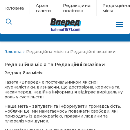
Архів
Редакційна
Редакційна
Головна
газети
політика
місія
Головна
Редакційна місія та Редакційні вказівки
пам’яті
Редакційна місія та Редакційні вказівки
 в евакуації
Редакційна місія
Газета «Вперед» є постачальником якісної
льство
журналістики, визнаючи, що достовірна, корисна та,
насамперед, надійна інформація відіграє вирішальну
роль у суспільстві.
ні новини
Наша мета – звітувати та інформувати громадськість.
Роблячи це, ми намагаємось поважати свободи, які
цина
приходять із демократією, правами людини та
плюралізмом думок.