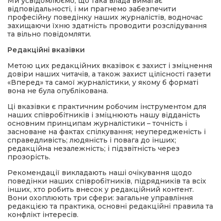
Ми усвідомлюємо, що така влада вимагає
відповідальності, і ми прагнемо забезпечити
професійну поведінку наших журналістів, водночас
захищаючи їхню здатність проводити розслідування
та вільно повідомляти.
Редакційні вказівки
а
Метою цих редакційних вказівок є захист і зміцнення
довіри наших читачів, а також захист цілісності газети
газети
«Вперед» та самої журналістики, у якому б форматі
вона не була опублікована.
ійна політика
Ці вказівки є практичним робочим інструментом для
наших співробітників і зміцнюють нашу відданість
основним принципам журналістики – точність і
ійна місія
засноване на фактах спілкування; неупередженість і
справедливість; людяність і повага до інших;
редакційна незалежність; і підзвітність через
ти
прозорість.
Рекомендації викладають наші очікування щодо
поведінки наших співробітників, підрядників та всіх
інших, хто робить внесок у редакційний контент.
Вони охоплюють три сфери: загальне управління
редакцією та практика, основні редакційні правила та
конфлікт інтересів.