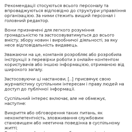
Рекомендації стосуються всього персоналу та
впроваджуються відповідно до структури управління
організацією. За ними стежить вищий персонал і
головний редактор.
Вони призначені для легкого розуміння
громадськістю та застосовуватимуться до всього
вмісту, збору новин і виробничої діяльності, за яку
несе відповідальність видавець.
Зважаючи на це, компанія розробляє або розробила
інструкції з перевірки роботи з онлайн-контентом
користувачів або іншою інформацією, отриманою від
широкого загалу.
Застосовуючи ці настанови, […] присвячує свою
журналістику суспільним інтересам і праву людей на
доступ до публічної інформації.
Суспільний інтерес включає, але не обмежує,
наступне:
Викриття або обговорення таких питань, як
некомпетентність, зловживання службовим
становищем або неетична поведінка в суспільному
житті;