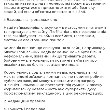
таких як назви вулиць і номери, які можуть дозволити
іншим втручатися в приватне життя або безпеку
людей, які стали об’єктом висвітлення в ЗМІ.
i) Взаємодія з громадськістю
Наші найважливіші стосунки – це стосунки з читачами
та користувачами сайту. Люб’язність діє незалежно від
того, чи відбувається обмін особисто, телефоном,
листом чи електронною поштою.
Компанія визнає, що спілкування онлайн, наприклад у
блогах і соціальних медіа доменах, може бути більш
неформальним, жвавим і, якщо тривають дебати,
бойовим — але журналісти повинні пам’ятати про
вказівки щодо блогів і соціальних медіа.
Користуючись соціальними медіа, журналісти, які
мають відомі зв’язки з компанією, не повинні робити
публічних заяв, які можуть поставити під загрозу
цілісність компанії чи поставити під сумнів їх власну
журналістську незалежність або суперечать духу
професіоналізму, викладеному в цих рекомендаціях.
2. Редакційні правила
a) Точність і перевірка