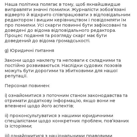
Наша політика полягає в тому, щоб якнайшвидше
виправляти значні помилки. Журналісти зобов’язані
відверто й відкрито співпрацювати з відповідальним
редактором і вищим керівництвом і повідомляти їм
про помилки. Усі скарги повинні бути зафіксовані та
доведені до відома відповідального редактора.
Процес подання та розгляду скарг має бути
доведений до відома громадськості.
g) Юридичні питання
Закони щодо наклепу та неповаги є складними та
постійно розвиваються. Наслідки судових позовів
можуть бути дорогими та збитковими для нашої
репутації.
Персонал повинен:
i) ознайомитися з поточним станом законодавства та
отримати додаткову інформацію, якщо вони не
впевнені щодо його аспектів;
ii) проконсультуватися з нашими юридичними
спеціалістами щодо конкретних проблем, пов’язаних
із історіями;
iii) ознайомитися з національними правовими