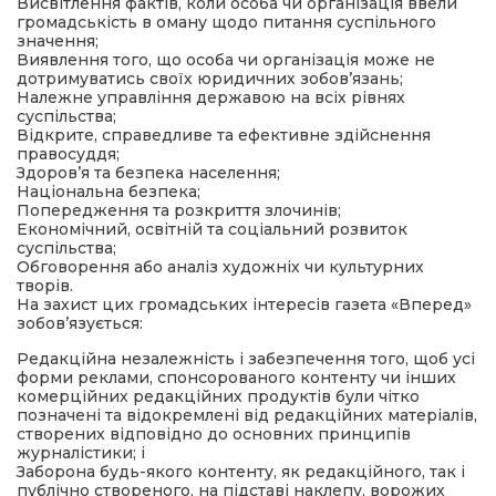
Висвітлення фактів, коли особа чи організація ввели
громадськість в оману щодо питання суспільного
значення;
Виявлення того, що особа чи організація може не
дотримуватись своїх юридичних зобов’язань;
Належне управління державою на всіх рівнях
суспільства;
Відкрите, справедливе та ефективне здійснення
правосуддя;
Здоров’я та безпека населення;
Національна безпека;
Попередження та розкриття злочинів;
Економічний, освітній та соціальний розвиток
суспільства;
Обговорення або аналіз художніх чи культурних
творів.
На захист цих громадських інтересів газета «Вперед»
зобов’язується:
Редакційна незалежність і забезпечення того, щоб усі
форми реклами, спонсорованого контенту чи інших
комерційних редакційних продуктів були чітко
позначені та відокремлені від редакційних матеріалів,
створених відповідно до основних принципів
журналістики; і
Заборона будь-якого контенту, як редакційного, так і
публічно створеного, на підставі наклепу, ворожих