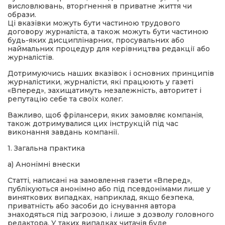
висловлювань, вторгнення в приватне життя чи
образи.
Ці вказівки можуть бути частиною трудового
договору журналіста, а також можуть бути частиною
будь-яких дисциплінарних, просувальних або
наймальних процедур для керівництва редакції або
журналістів.
Дотримуючись наших вказівок і основних принципів
журналістики, журналісти, які працюють у газеті
«Вперед», захищатимуть незалежність, авторитет і
репутацію себе та своїх колег.
Важливо, щоб фрілансери, яких замовляє компанія,
також дотримувалися цих інструкцій під час
виконання завдань компанії.
1. Загальна практика
а) Анонімні внески
Статті, написані на замовлення газети «Вперед»,
публікуються анонімно або під псевдонімами лише у
виняткових випадках, наприклад, якщо безпека,
приватність або засоби до існування автора
знаходяться під загрозою, і лише з дозволу головного
редактора. У таких випадках читачів буде