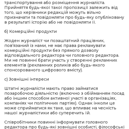
транспортування або розміщення журналіста.
Прийняття будь-якої такої пропозиції залежить від
того, що керівники редакцій можуть вільно
призначати та повідомляти про будь-яку опубліковану
в результаті історію або не повідомляти її.
б) Комерційні продукти
Жоден журналіст чи позаштатний працівник,
пов’язаний із нами, не має права рекламувати
комерційні продукти без прямого дозволу
відповідального редактора чи головного редактора.
Ми не повинні брати участь у створенні рекламних
елементів (рекламних роликів або будь-якого
спонсорованого цифрового вмісту).
c) Зовнішні інтереси
Штатні журналісти мають право займатися
позаробочою діяльністю (включно з обійманням посад
або іншим способом активної участі в організаціях,
компаніях чи політичних партіях). Однак інколи це
може сприйматися як таке, що впливає на чесність
нашої журналістики або суперечить їй.
Співробітники повинні інформувати головного
редактора про будь-які зовнішні особисті, філософські