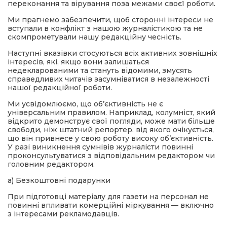
переконання та вірування поза межами своєї роботи.
Ми прагнемо забезпечити, щоб сторонні інтереси не
вступали в конфлікт з нашою журналістикою та не
скомпрометували нашу редакційну чесність.
Наступні вказівки стосуються всіх активних зовнішніх
інтересів, які, якщо вони залишаться
недекларованими та стануть відомими, змусять
справедливих читачів засумніватися в незалежності
нашої редакційної роботи.
Ми усвідомлюємо, що об’єктивність не є
універсальним правилом. Наприклад, колумніст, який
відкрито демонструє свої погляди, може мати більше
свободи, ніж штатний репортер, від якого очікується,
що він привнесе у свою роботу високу об’єктивність.
У разі виникнення сумнівів журналісти повинні
проконсультуватися з відповідальним редактором чи
головним редактором.
а) Безкоштовні подарунки
При підготовці матеріалу для газети на персонал не
повинні впливати комерційні міркування — включно
з інтересами рекламодавців.