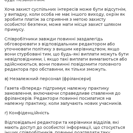
Хоча захист суспільних інтересів може бути відсутнім,
у випадку, коли особа не має іншого виходу, окрім як
зробити платіж за сприяння з метою захисту
особистої безпеки, може мати місце захист шляхом
примусу.
Співробітники завжди повинні заздалегідь
обговорювати з відповідальним редактором або
уточнювати політику з вищим керівництвом, якщо
вони стурбовані тим, що будь-які виплати можуть бути
невідповідними, і, якщо такі виплати вимагаються або
здійснюються, вони повинні повідомити головного
редактора про обставини, як тільки зможуть.
в) Незалежний персонал (фрілансери)
Газета «Вперед» підтримує належну практику
замовлення, включаючи справедливе ставлення до
фрілансерів. Редактори повинні посилатися на
належну практику, коли залучають нових учасників.
г) Конфіденційність
Відповідальні редактори та керівники відділів, які
мають доступ до особистої інформації, що стосується
інших співробітників, повинні розглядати таку