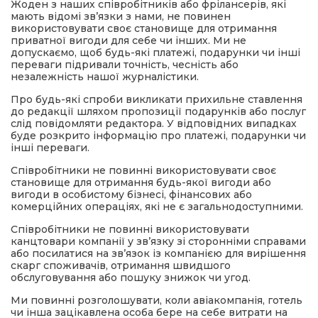
Жоден з наших співробітників або фрілансерів, які
мають відомі зв’язки з нами, не повинен
використовувати своє становище для отримання
приватної вигоди для себе чи інших. Ми не
допускаємо, щоб будь-які платежі, подарунки чи інші
переваги підривали точність, чесність або
незалежність нашої журналістики.
Про будь-які спроби викликати прихильне ставлення
до редакції шляхом пропозиції подарунків або послуг
слід повідомляти редактора. У відповідних випадках
буде розкрито інформацію про платежі, подарунки чи
інші переваги.
Співробітники не повинні використовувати своє
становище для отримання будь-якої вигоди або
вигоди в особистому бізнесі, фінансових або
комерційних операціях, які не є загальнодоступними.
Співробітники не повинні використовувати
канцтовари компанії у зв’язку зі сторонніми справами
або посилатися на зв’язок із компанією для вирішення
скарг споживачів, отримання швидшого
обслуговування або пошуку знижок чи угод.
Ми повинні розголошувати, коли авіакомпанія, готель
чи інша зацікавлена особа бере на себе витрати на