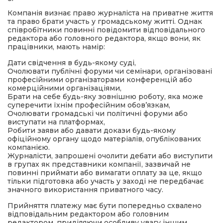
Компанія визнає право журналіста на приватне життя
та право брати участь у громадському житті. Однак
співробітники повинні повідомити відповідального
редактора або головного редактора, якщо вони, як
працівники, мають намір:
Дати свідчення в будь-якому суді,
Очолювати публічні форуми чи семінари, організовані
професійними організаторами конференцій або
комерційними організаціями,
Брати на себе будь-яку зовнішню роботу, яка може
суперечити їхнім професійним обов’язкам,
Очолювати громадські чи політичні форуми або
виступати на платформах,
Робити заяви або давати докази будь-якому
офіційному органу щодо матеріалів, опублікованих
компанією.
Журналісти, запрошені очолити дебати або виступити
в групах як представники компанії, зазвичай не
повинні приймати або вимагати оплату за це, якщо
тільки підготовка або участь у заході не передбачає
значного використання приватного часу.
Прийняття платежу має бути попередньо схвалено
відповідальним редактором або головним
редактором, приділяючи особливу увагу іншим