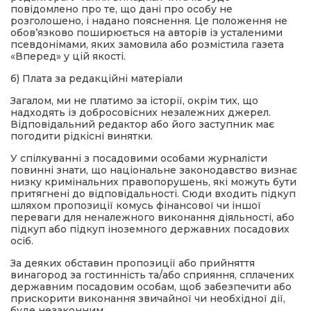
повідомлено про те, що дані про особу не
розголошено, і надано пояснення. Це положення не
обов’язково поширюється на авторів із усталеними
псевдонімами, яких замовила або розмістила газета
«Вперед» у цій якості.
б) Плата за редакційні матеріали
Загалом, ми не платимо за історії, окрім тих, що
надходять із добросовісних незалежних джерел.
Відповідальний редактор або його заступник має
погодити рідкісні винятки.
У спілкуванні з посадовими особами журналісти
повинні знати, що національне законодавство визнає
низку кримінальних правопорушень, які можуть бути
притягнені до відповідальності. Сюди входить підкуп
шляхом пропозиції комусь фінансової чи іншої
переваги для неналежного виконання діяльності, або
підкуп або підкуп іноземного державних посадових
осіб.
За деяких обставин пропозиції або прийняття
винагород за гостинність та/або сприяння, сплачених
державним посадовим особам, щоб забезпечити або
прискорити виконання звичайної чи необхідної дії,
буде незаконним.