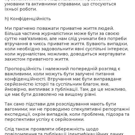
умовами та активними справами, що стосуються
їхньої роботи.
h) Конфіденційність
Ми прагнемо поважати приватне життя людей.
Більша частина журналістики може бути за своєю
суттю нав’язливою, але нам слід уникати без потреби
втручання в чиєсь приватне життя. Бувають випадки,
коли необхідно задовольнити явні суспільні інтереси,
коли журналістам, можливо, доводиться жертвувати
захистом приватного життя.
Пропорційність і належний попередній розгляд є
важливими, коли можуть бути залучені питання
конфіденційності. Втручання має бути виправдане
серйозністю історії та суспільним благом, яке,
ймовірно, випливає з публікації. Там, де це можливо,
це має бути дозволено на вищому рівні.
Так само підстави для розслідування мають бути
вагомими; ми не проводимо спекулятивні репортажні
експедиції, окрім випадків, коли проблема, підозра та
перспективи успіху є серйозними.
Слід також проявляти обережність щодо
повідомлення та публікації ідентифікаційних даних,