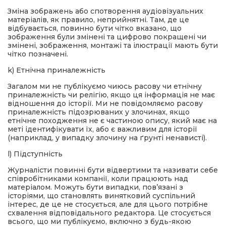
Зміна зображень або спотворення аудіовізуальних
матеріалів, як правило, неприйнятні. Там, де це
відбувається, повинно бути чітко вказано, що
зображення були змінені та цифрово покращені чи
змінені, зображення, монтажі та ілюстрації мають бути
чітко позначені.
k) Етнічна приналежність
Загалом ми не публікуємо чиюсь расову чи етнічну
приналежність чи релігію, якщо ця інформація не має
відношення до історії. Ми не повідомляємо расову
приналежність підозрюваних у злочинах, якщо
етнічне походження не є частиною опису, який має на
меті ідентифікувати їх, або є важливим для історії
(наприклад, у випадку злочину на ґрунті ненависті).
l) Підступність
Журналісти повинні бути відвертими та називати себе
співробітниками компанії, коли працюють над
матеріалом. Можуть бути випадки, пов’язані з
історіями, що становлять винятковий суспільний
інтерес, де це не стосується, але для цього потрібне
схвалення відповідального редактора. Це стосується
всього, що ми публікуємо, включно з будь-якою