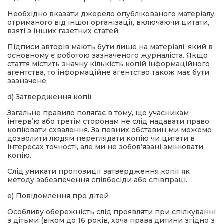
Необхідно вказати джерело опублікованого матеріалу,
отриманого від іншої організації, включаючи цитати,
взяті з інших газетних статей.
Підписи авторів мають бути лише на матеріалі, який в
основному є роботою зазначеного журналіста. Якщо
стаття містить значну кількість копій інформаційного
агентства, то інформаційне агентство також має бути
зазначене.
d) Затвердження копії
Загальне правило полягає в тому, що учасникам
інтерв’ю або третім сторонам не слід надавати право
копіювати схвалення. За певних обставин ми можемо
дозволити людям переглядати копію чи цитати в
інтересах точності, але ми не зобов’язані змінювати
копію.
Слід уникати пропозиції затвердження копії як
методу забезпечення співбесіди або співпраці.
e) Повідомлення про дітей
Особливу обережність слід проявляти при спілкуванні
з дітьми (віком до 16 років, хоча права дитини згідно з