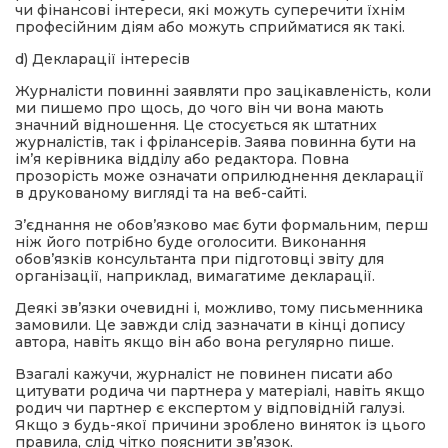
чи фінансові інтереси, які можуть суперечити їхнім
професійним діям або можуть сприйматися як такі.
d) Декларації інтересів
Журналісти повинні заявляти про зацікавленість, коли
ми пишемо про щось, до чого він чи вона мають
значний відношення. Це стосується як штатних
журналістів, так і фрілансерів. Заява повинна бути на
ім’я керівника відділу або редактора. Повна
прозорість може означати оприлюднення декларації
в друкованому вигляді та на веб-сайті.
З’єднання не обов’язково має бути формальним, перш
ніж його потрібно буде оголосити. Виконання
обов’язків консультанта при підготовці звіту для
організації, наприклад, вимагатиме декларації.
Деякі зв’язки очевидні і, можливо, тому письменника
замовили. Це завжди слід зазначати в кінці допису
автора, навіть якщо він або вона регулярно пише.
Взагалі кажучи, журналіст не повинен писати або
цитувати родича чи партнера у матеріалі, навіть якщо
родич чи партнер є експертом у відповідній галузі.
Якщо з будь-якої причини зроблено виняток із цього
правила, слід чітко пояснити зв’язок.