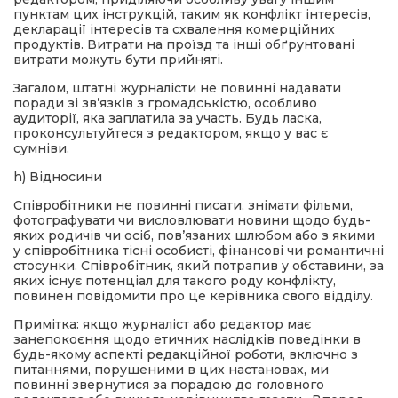
пунктам цих інструкцій, таким як конфлікт інтересів,
декларації інтересів та схвалення комерційних
продуктів. Витрати на проїзд та інші обґрунтовані
витрати можуть бути прийняті.
Загалом, штатні журналісти не повинні надавати
поради зі зв’язків з громадськістю, особливо
аудиторії, яка заплатила за участь. Будь ласка,
проконсультуйтеся з редактором, якщо у вас є
сумніви.
h) Відносини
Співробітники не повинні писати, знімати фільми,
фотографувати чи висловлювати новини щодо будь-
яких родичів чи осіб, пов’язаних шлюбом або з якими
у співробітника тісні особисті, фінансові чи романтичні
стосунки. Співробітник, який потрапив у обставини, за
яких існує потенціал для такого роду конфлікту,
повинен повідомити про це керівника свого відділу.
Примітка: якщо журналіст або редактор має
занепокоєння щодо етичних наслідків поведінки в
будь-якому аспекті редакційної роботи, включно з
питаннями, порушеними в цих настановах, ми
повинні звернутися за порадою до головного