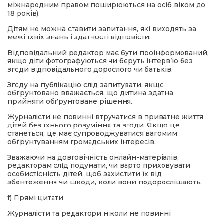
міжнародним правом поширюються на осіб віком до
18 років).
Дітям не можна ставити запитання, які виходять за
межі їхніх знань і здатності відповісти.
Відповідальний редактор має бути проінформований,
якщо діти фотографуються чи беруть інтерв’ю без
згоди відповідального дорослого чи батьків.
Згоду на публікацію слід запитувати, якщо
обґрунтовано вважається, що дитина здатна
прийняти обґрунтоване рішення.
Журналісти не повинні втручатися в приватне життя
дітей без їхнього розуміння та згоди. Якщо це
станеться, це має супроводжуватися вагомим
обґрунтуванням громадських інтересів.
Зважаючи на довговічність онлайн-матеріалів,
редакторам слід подумати, чи варто приховувати
особистісність дітей, щоб захистити їх від
збентеження чи шкоди, коли вони подорослішають.
f) Прямі цитати
Журналісти та редактори ніколи не повинні