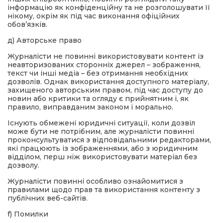
інформацію як конфіденційну та не розголошувати її
нікому, окрім як під час виконання офіційних
обов’язків.
д) Авторське право
Журналісти не повинні використовувати контент із
неавторизованих сторонніх джерел – зображення,
текст чи інші медіа – без отримання необхідних
дозволів. Однак використання доступного матеріалу,
захищеного авторським правом, під час доступу до
новин або критики та огляду є прийнятним і, як
правило, виправданим законом і морально.
Існують обмежені юридичні ситуації, коли дозвіл
може бути не потрібним, але журналісти повинні
проконсультуватися з відповідальними редакторами,
які працюють із зображеннями, або з юридичним
відділом, перш ніж використовувати матеріал без
дозволу.
Журналісти повинні особливо ознайомитися з
правилами щодо прав та використання контенту з
публічних веб-сайтів.
f) Помилки