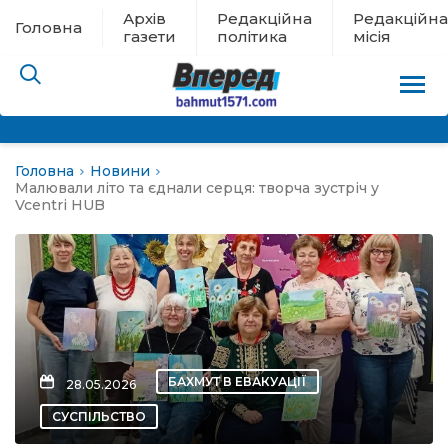
Архів
Редакційна
Редакційна
Головна
газети
політика
місія
Головна
Новини
пам’яті
Малювали літо та єднали серця: творча зустріч у
Vcentri HUB
 в евакуації
льство
ні новини
БАХМУТ В ЕВАКУАЦІЇ
28.05.2026
цина
СУСПІЛЬСТВО