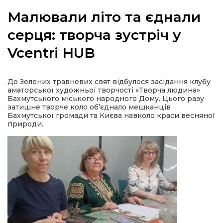
Малювали літо та єднали
серця: творча зустріч у
Vcentri HUB
а
газети
До Зелених травневих свят відбулося засідання клубу
аматорської художньої творчості «Творча людина»
Бахмутського міського народного Дому. Цього разу
ійна політика
затишне творче коло об’єднало мешканців
Бахмутської громади та Києва навколо краси весняної
природи.
ійна місія
ти