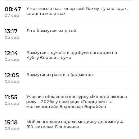
08:47
У кожного з нас тепер свій Бахмут: у спогадах,
серці та молитвах
07 сер
13:17
Літо бахмутських дітей
05 сер
12:14
Бахмутські сумоїсти здобули нагороди на
Кубку Європи з сумо
05 сер
12:05
Бахмутяни грають в бадмінтон
05 сер
11:55
Учасник обласного конкурсу «Молода людина
року – 2026» у номінація «Творці змін та
05 сер
можливостей» Владислав Воробйов
15:18
Мобільні клініки надали медичну допомогу 4
810 жителям Донеччини
03 сер