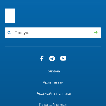
13:40
“Серпневі свята” – Клуб з народознавства
“Народний календар”
30 лип
13:33
Юні мешканці Бахмутської громади у Харкові
долучилися до проєкту «Радість у дитячих
30 лип
усмішках»
13:27
Інформація про фінансування матеріальної
допомоги мешканцям Бахмутської міської
30 лип
територіальної громади
14:37
«Дві музи» у Рівному: свято краси, мистецтва
та натхнення!
28 лип
Головна
14:31
Зустріч провідних спортсменів і тренерів
Донеччини
Архів газети
28 лип
Редакційна політика
14:23
Одна з найяскравіших постатей Бахмута –
Борис Сергійович Вальх, видатний лікар,
28 лип
епідеміолог, зоолог
Редакційна місія