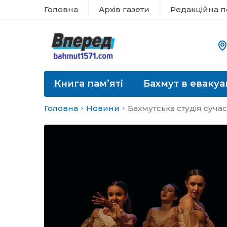
Головна
Архів газети
Редакційна п
Книга пам’яті
Бахмут в евакуа
Головна
Новини
Бахмутська студія сучас