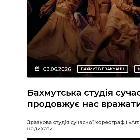
03.06.2026
БАХМУТ В ЕВАКУАЦІЇ
Бахмутська студія сучас
продовжує нас вражат
Зразкова студія сучасної хореографії «Ar
надихати.