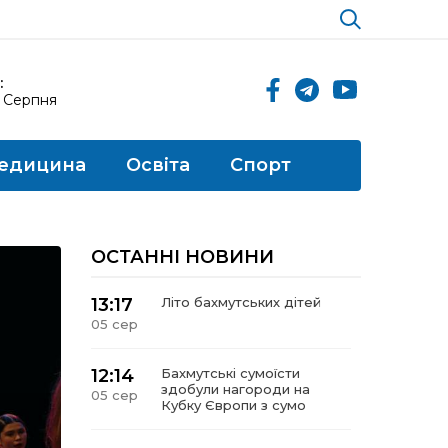
:
5 Серпня
едицина
Освіта
Спорт
ОСТАННІ НОВИНИ
13:17
Літо бахмутських дітей
05 сер
12:14
Бахмутські сумоїсти
здобули нагороди на
05 сер
Кубку Європи з сумо