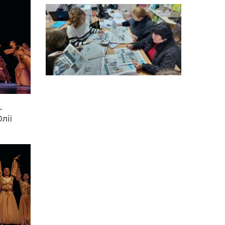
особи
14:04
Учасниця обласного
конкурсу «Молода
01 сер
людина року – 2026» у
номінації «Пульс життя»
Аліна Кулик
15:58
Літо в Жовтих Водах
31 лип
—
15:30
Бахмутяни відвідали
лії
Музей науки
31 лип
Національного
університету
«Полтавська політехніка
імені Юрія Кондратюка»
15:24
Бахмутянка Ірина
Денисенко бере участь у
31 лип
конкурсі «Молода
людина року – 2026»