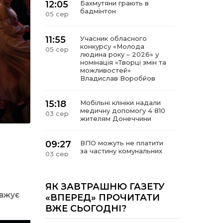
12:05
Бахмутяни грають в
бадмінтон
05 сер
11:55
Учасник обласного
конкурсу «Молода
05 сер
людина року – 2026» у
номінація «Творці змін та
можливостей»
Владислав Воробйов
15:18
Мобільні клініки надали
медичну допомогу 4 810
03 сер
жителям Донеччини
09:27
ВПО можуть не платити
за частину комунальних
03 сер
послуг: про що йдеться
14:12
Досі ВПО? Юристка
ЯК ЗАВТРАШНЮ ГАЗЕТУ
розповіла, коли
овжує
01 сер
«ВПЕРЕД» ПРОЧИТАТИ
переселенці втрачають
ВЖЕ СЬОГОДНІ?
виплати та статус
внутрішньо переміщеної