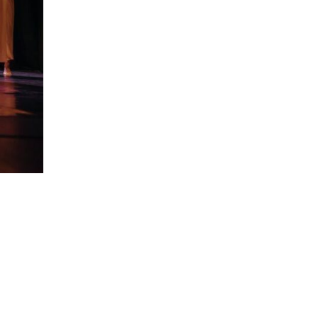
14:23
Одна з найяскравіших
постатей Бахмута –
28 лип
Борис Сергійович Вальх,
видатний лікар,
епідеміолог, зоолог
13:19
Бахмутських медичних
працівників привітали з
25 лип
професійним святом
13:10
Літо, враження, творчість
24 лип
14:38
Кабмін запровадив
персональне
23 лип
фінансування соцпослуг
для ВПО: кошти
надходитимуть на
спецрахунки
16:39
Іпотеку для ВПО