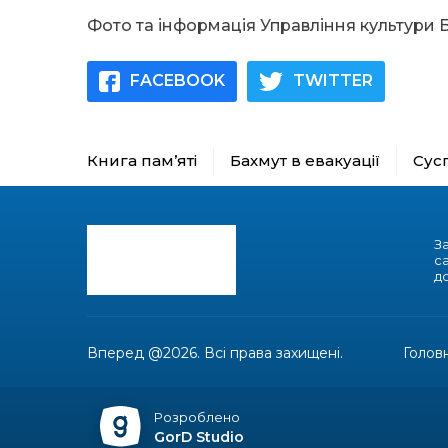
Фото та інформація Управління культури 
FACEBOOK
TWITTER
Книга пам’яті
Бахмут в евакуації
Сус
З
с
до
Вперед @2026. Всі права захищені.
Голов
Розроблено
GorD Studio