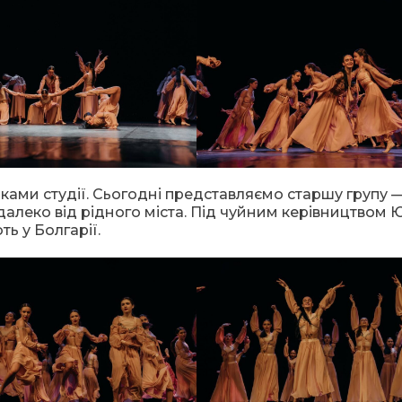
ми студії. Сьогодні представляємо старшу групу 
далеко від рідного міста. Під чуйним керівництвом Ю
ь у Болгарії.