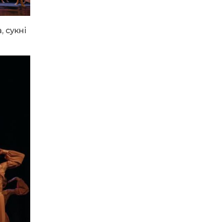
13:40
“Серпневі свята” – Клуб з
народознавства
30 лип
“Народний календар”
, сукні
13:33
Юні мешканці
Бахмутської громади у
30 лип
Харкові долучилися до
проєкту «Радість у
дитячих усмішках»
13:27
Інформація про
фінансування
30 лип
матеріальної допомоги
мешканцям Бахмутської
міської територіальної
громади
14:37
«Дві музи» у Рівному:
свято краси, мистецтва
28 лип
та натхнення!
14:31
Зустріч провідних
спортсменів і тренерів
28 лип
Донеччини