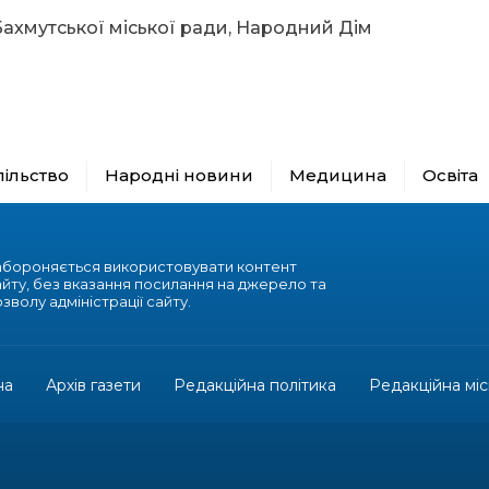
Бахмутської міської ради, Народний Дім
пільство
Народні новини
Медицина
Освіта
абороняється використовувати контент
айту, без вказання посилання на джерело та
зволу адміністрації сайту.
на
Архів газети
Редакційна політика
Редакційна міс