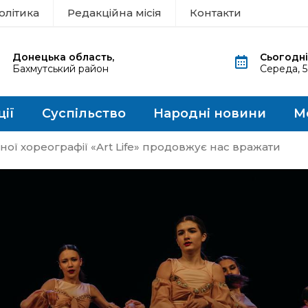
олітика
Редакційна місія
Контакти
Донецька область,
Сьогодні
Бахмутський район
Середа, 
ції
Суспільство
Народні новини
М
ної хореографії «Art Life» продовжує нас вражати