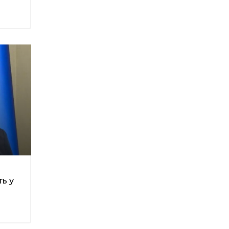
Денисенко бере участь у
31 лип
конкурсі «Молода
людина року – 2026»
13:40
“Серпневі свята” – Клуб з
народознавства
30 лип
“Народний календар”
13:33
Юні мешканці
Бахмутської громади у
30 лип
Харкові долучилися до
проєкту «Радість у
дитячих усмішках»
13:27
Інформація про
фінансування
30 лип
матеріальної допомоги
мешканцям Бахмутської
міської територіальної
ь у
громади
14:37
«Дві музи» у Рівному:
свято краси, мистецтва
28 лип
та натхнення!