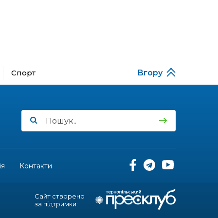
14:31
Зустріч провідних
спортсменів і тренерів
28 лип
Донеччини
14:23
Одна з найяскравіших
постатей Бахмута –
Спорт
Вгору
28 лип
Борис Сергійович Вальх,
видатний лікар,
епідеміолог, зоолог
13:19
Бахмутських медичних
працівників привітали з
25 лип
професійним святом
13:10
Літо, враження, творчість
ія
Контакти
24 лип
14:38
Кабмін запровадив
Сайт створено
персональне
23 лип
за підтримки:
фінансування соцпослуг
для ВПО: кошти