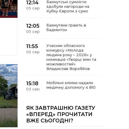
12:14
Бахмутські сумоїсти
здобули нагороди на
05 сер
Кубку Європи з сумо
12:05
Бахмутяни грають в
бадмінтон
05 сер
11:55
Учасник обласного
конкурсу «Молода
05 сер
людина року – 2026» у
номінація «Творці змін та
можливостей»
Владислав Воробйов
15:18
Мобільні клініки надали
медичну допомогу 4 810
03 сер
жителям Донеччини
09:27
ВПО можуть не платити
ЯК ЗАВТРАШНЮ ГАЗЕТУ
за частину комунальних
03 сер
«ВПЕРЕД» ПРОЧИТАТИ
послуг: про що йдеться
ВЖЕ СЬОГОДНІ?