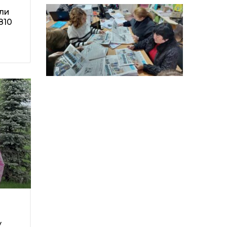
14:12
Досі ВПО? Юристка
розповіла, коли
али
01 сер
переселенці втрачають
810
виплати та статус
внутрішньо переміщеної
особи
14:04
Учасниця обласного
конкурсу «Молода
01 сер
людина року – 2026» у
номінації «Пульс життя»
Аліна Кулик
15:58
Літо в Жовтих Водах
31 лип
15:30
Бахмутяни відвідали
Музей науки
31 лип
Національного
університету
«Полтавська політехніка
імені Юрія Кондратюка»
у
15:24
Бахмутянка Ірина