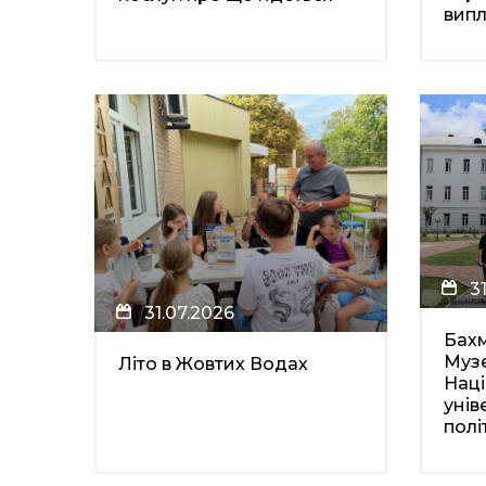
випл
3
31.07.2026
Бахм
Муз
Літо в Жовтих Водах
Нац
унів
політ