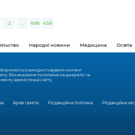
2
…
658
659
пільство
Народні новини
Медицина
Освіта
абороняється використовувати контент
айту, без вказання посилання на джерело та
зволу адміністрації сайту.
на
Архів газети
Редакційна політика
Редакційна міс