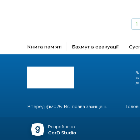
1
Книга пам’яті
Бахмут в евакуації
Сус
З
с
до
Вперед @2026. Всі права захищені.
Голов
Розроблено
GorD Studio