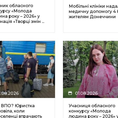
ник обласного
Мобільні клініки над
курсу «Молода
медичну допомогу 4 
на року – 2026» у
жителям Донеччини
нація «Творці змін ...
1.08.2026
01.08.2026
і ВПО? Юристка
Учасниця обласного
овіла, коли
конкурсу «Молода
селенці втрачають
людина року – 2026» 