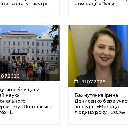
ати та статус внутрі...
номінації «Пульс...
1.07.2026
31.07.2026
утяни відвідали
ей науки
Бахмутянка Ірина
іонального
Денисенко бере участ
ерситету «Полтавська
конкурсі «Молода
ехні...
людина року – 2026»