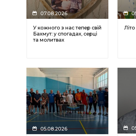
07.08.2026
0
У кожного з нас тепер свій
Літо
Бахмут: у спогадах, серці
та молитвах
0
05.08.2026