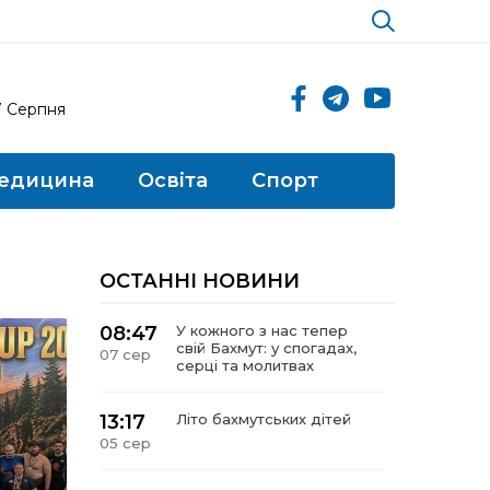
7 Серпня
едицина
Освіта
Спорт
ОСТАННІ НОВИНИ
08:47
У кожного з нас тепер
свій Бахмут: у спогадах,
07 сер
серці та молитвах
13:17
Літо бахмутських дітей
05 сер