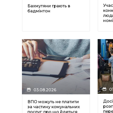
Учас
Бахмутяни грають в
кон
бадмінтон
люди
номі
0
03.08.2026
Дос
ВПО можуть не платити
розп
за частину комунальних
пере
послуг: про що йдеться