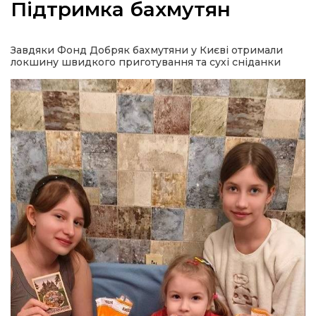
Підтримка бахмутян
Завдяки Фонд Добряк бахмутяни у Києві отримали
локшину швидкого приготування та сухі сніданки
а
газети
ійна політика
ійна місія
ти