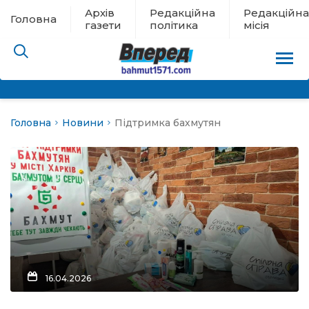
Архів
Редакційна
Редакційна
Головна
газети
політика
місія
Головна
Новини
Підтримка бахмутян
пам’яті
 в евакуації
льство
ні новини
цина
16.04.2026