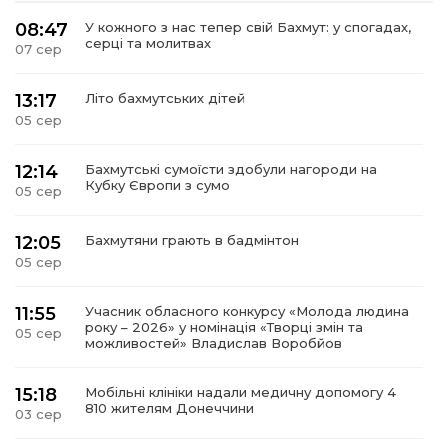
08:47
У кожного з нас тепер свій Бахмут: у спогадах,
серці та молитвах
07 сер
13:17
Літо бахмутських дітей
05 сер
12:14
Бахмутські сумоїсти здобули нагороди на
Кубку Європи з сумо
05 сер
12:05
Бахмутяни грають в бадмінтон
05 сер
11:55
Учасник обласного конкурсу «Молода людина
року – 2026» у номінація «Творці змін та
05 сер
можливостей» Владислав Воробйов
15:18
Мобільні клініки надали медичну допомогу 4
810 жителям Донеччини
03 сер