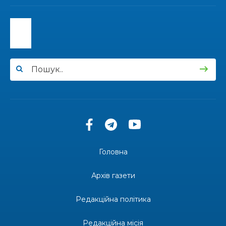
13:40
“Серпневі свята” – Клуб з народознавства
“Народний календар”
30 лип
13:33
Юні мешканці Бахмутської громади у Харкові
долучилися до проєкту «Радість у дитячих
30 лип
усмішках»
13:27
Інформація про фінансування матеріальної
допомоги мешканцям Бахмутської міської
30 лип
територіальної громади
14:37
«Дві музи» у Рівному: свято краси, мистецтва
та натхнення!
28 лип
Головна
14:31
Зустріч провідних спортсменів і тренерів
Донеччини
Архів газети
28 лип
Редакційна політика
14:23
Одна з найяскравіших постатей Бахмута –
Борис Сергійович Вальх, видатний лікар,
28 лип
епідеміолог, зоолог
Редакційна місія