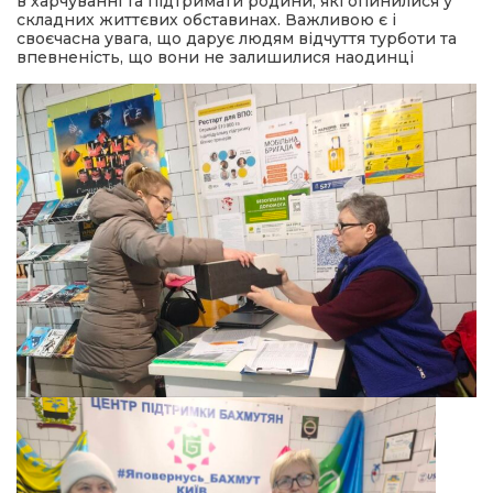
в харчуванні та підтримати родини, які опинилися у
складних життєвих обставинах. Важливою є і
своєчасна увага, що дарує людям відчуття турботи та
впевненість, що вони не залишилися наодинці