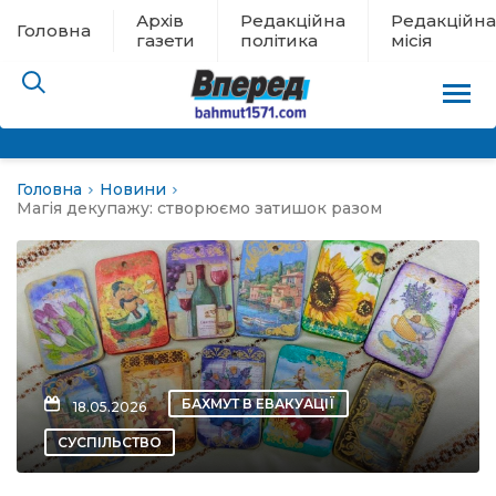
Архів
Редакційна
Редакційна
Головна
газети
політика
місія
Головна
Новини
пам’яті
Магія декупажу: створюємо затишок разом
 в евакуації
льство
ні новини
БАХМУТ В ЕВАКУАЦІЇ
18.05.2026
цина
СУСПІЛЬСТВО