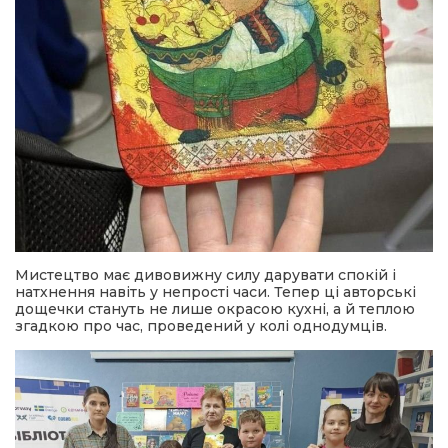
Мистецтво має дивовижну силу дарувати спокій і
натхнення навіть у непрості часи. Тепер ці авторські
дощечки стануть не лише окрасою кухні, а й теплою
згадкою про час, проведений у колі однодумців.