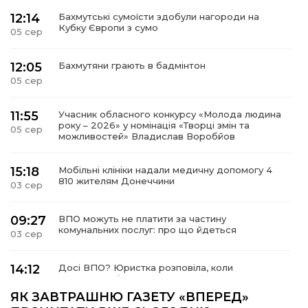
12:14
Бахмутські сумоїсти здобули нагороди на
Кубку Європи з сумо
05 сер
12:05
Бахмутяни грають в бадмінтон
05 сер
11:55
Учасник обласного конкурсу «Молода людина
року – 2026» у номінація «Творці змін та
05 сер
можливостей» Владислав Воробйов
15:18
Мобільні клініки надали медичну допомогу 4
810 жителям Донеччини
03 сер
09:27
ВПО можуть не платити за частину
комунальних послуг: про що йдеться
03 сер
14:12
Досі ВПО? Юристка розповіла, коли
переселенці втрачають виплати та статус
01 сер
внутрішньо переміщеної особи
ЯК ЗАВТРАШНЮ ГАЗЕТУ «ВПЕРЕД»