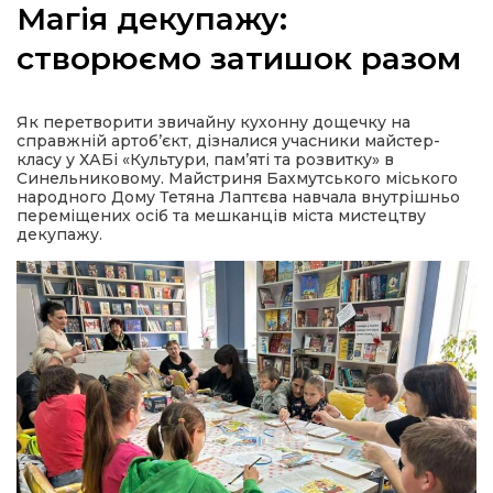
Магія декупажу:
створюємо затишок разом
а
Як перетворити звичайну кухонну дощечку на
справжній артоб’єкт, дізналися учасники майстер-
класу у ХАБі «Культури, пам’яті та розвитку» в
газети
Синельниковому. Майстриня Бахмутського міського
народного Дому Тетяна Лаптєва навчала внутрішньо
переміщених осіб та мешканців міста мистецтву
ійна політика
декупажу.
ійна місія
ти