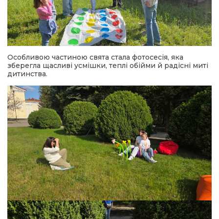
Особливою частиною свята стала фотосесія, яка
зберегла щасливі усмішки, теплі обійми й радісні миті
дитинства.