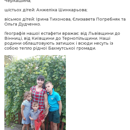
Черкашина;
шістьох дітей: Анжеліка Шинкарьова;
вісьмох дітей: Ірина Тихонова, Єлизавета Погребняк та
Ольга Дудченко.
Географія нашої естафети вражає: від Львівщини до
Вінниці, від Київщини до Тернопільщини. Наші
родини облаштовують затишок і всюди несуть із
собою тепло рідної Бахмутської громади.