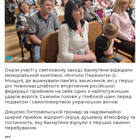
Окрім участі у святковому заході, бахмутяни відвідали
меморіальний комплекс «Янголи Перемоги» (с.
Мощун), де вшанували пам’ять захисників, які у перші
дні повномасштабного вторгнення російської
федерації прийняли на себе один з найпотужніших
ударів ворога. Схилили голови у глибокій шані перед
подвигом і самопожертвою українських воїнів.
Дякуємо Гостомельській громаді за надзвичайно
щирий прийом, відкриті серця, душевну атмосферу та
гостинність, яку бахмутяни відчули з перших хвилин
перебування.
***