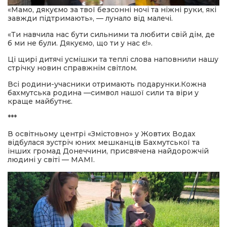
«Мамо, дякуємо за твої безсонні ночі та ніжні руки, які
завжди підтримають», — лунало від малечі.
«Ти навчила нас бути сильними та любити свій дім, де
б ми не були. Дякуємо, що ти у нас є!».
Ці щирі дитячі усмішки та теплі слова наповнили нашу
стрічку новин справжнім світлом.
Всі родини-учасники отримають подарунки.Кожна
бахмутська родина —символ нашої сили та віри у
краще майбутнє.
***
В освітньому центрі «Змістовно» у Жовтих Водах
відбулася зустріч юних мешканців Бахмутської та
інших громад Донеччини, присвячена найдорожчій
людині у світі — МАМІ.