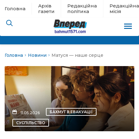
Архів
Редакційна
Редакційна
Головна
газети
політика
місія
Головна
Новини
Матуся — наше серце
пам’яті
 в евакуації
льство
ні новини
БАХМУТ В ЕВАКУАЦІЇ
11.05.2026
цина
СУСПІЛЬСТВО