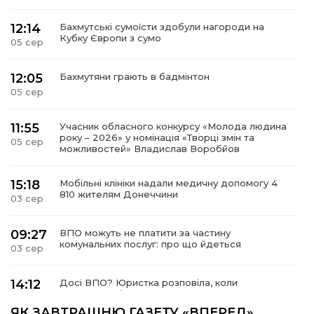
12:14
Бахмутські сумоїсти здобули нагороди на
Кубку Європи з сумо
05 сер
12:05
Бахмутяни грають в бадмінтон
05 сер
11:55
Учасник обласного конкурсу «Молода людина
року – 2026» у номінація «Творці змін та
05 сер
можливостей» Владислав Воробйов
15:18
Мобільні клініки надали медичну допомогу 4
810 жителям Донеччини
03 сер
09:27
ВПО можуть не платити за частину
комунальних послуг: про що йдеться
03 сер
14:12
Досі ВПО? Юристка розповіла, коли
переселенці втрачають виплати та статус
01 сер
внутрішньо переміщеної особи
ЯК ЗАВТРАШНЮ ГАЗЕТУ «ВПЕРЕД»