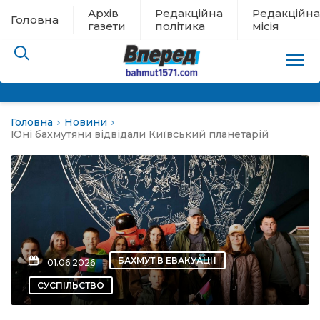
Архів
Редакційна
Редакційна
Головна
газети
політика
місія
Головна
Новини
пам’яті
Юні бахмутяни відвідали Київський планетарій
 в евакуації
льство
ні новини
БАХМУТ В ЕВАКУАЦІЇ
01.06.2026
цина
СУСПІЛЬСТВО