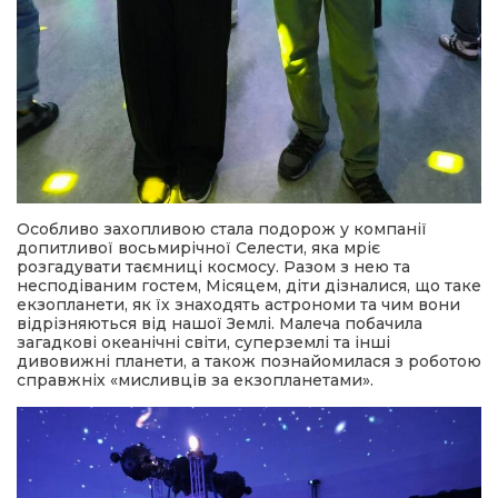
Особливо захопливою стала подорож у компанії
допитливої восьмирічної Селести, яка мріє
розгадувати таємниці космосу. Разом з нею та
несподіваним гостем, Місяцем, діти дізналися, що таке
екзопланети, як їх знаходять астрономи та чим вони
відрізняються від нашої Землі. Малеча побачила
загадкові океанічні світи, суперземлі та інші
дивовижні планети, а також познайомилася з роботою
справжніх «мисливців за екзопланетами».