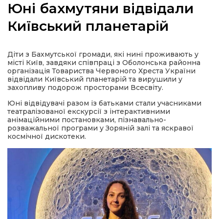
Юні бахмутяни відвідали
Київський планетарій
а
Діти з Бахмутської громади, які нині проживають у
місті Київ, завдяки співпраці з Оболонська районна
організація Товариства Червоного Хреста України
газети
відвідали Київський планетарій та вирушили у
захопливу подорож просторами Всесвіту.
ійна політика
Юні відвідувачі разом із батьками стали учасниками
театралізованої екскурсії з інтерактивними
анімаційними постановками, пізнавально-
розважальної програми у Зоряній залі та яскравої
ійна місія
космічної дискотеки.
ти