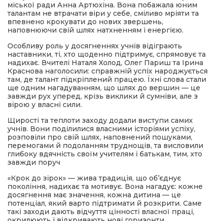
міської ради Анна Артюхіна. Вона побажала юним
талантам не втрачати віри у себе, сміливо мріяти та
впевнено крокувати до нових звершень,
наповнюючи свій шлях натхненням і енергією.
Особливу роль у досягненнях учнів відіграють
наставники, ті, хто щоденно підтримує, спрямовує та
надихає. Вчителі Наталя Холод, Олег Париш та Ірина
Краснова наголосили: справжній успіх народжується
там, де талант підкріплений працею. Їхні слова стали
ще одним нагадуванням, що шлях до вершин — це
завжди рух уперед, крізь виклики й сумніви, але з
вірою у власні сили.
Щирості та теплоти заходу додали виступи самих
учнів. Вони поділилися власними історіями успіху,
розповіли про свій шлях, наповнений пошуками,
перемогами й подоланням труднощів, та висловили
глибоку вдячність своїм учителям і батькам, тим, хто
завжди поруч
«Крок до зірок» — жива традиція, що об’єднує
покоління, надихає та мотивує. Вона нагадує: кожне
досягнення має значення, кожна дитина — це
потенціал, який варто підтримати й розкрити. Саме
такі заходи дають відчуття цінності власної праці,
окрилюють і відкривають нові горизонти