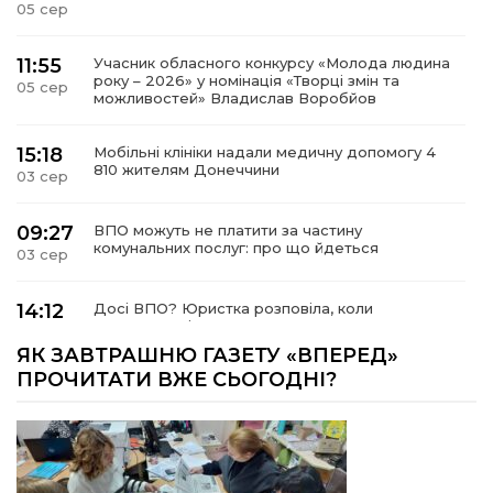
05 сер
11:55
Учасник обласного конкурсу «Молода людина
року – 2026» у номінація «Творці змін та
05 сер
можливостей» Владислав Воробйов
15:18
Мобільні клініки надали медичну допомогу 4
810 жителям Донеччини
03 сер
09:27
ВПО можуть не платити за частину
комунальних послуг: про що йдеться
03 сер
14:12
Досі ВПО? Юристка розповіла, коли
переселенці втрачають виплати та статус
01 сер
внутрішньо переміщеної особи
ЯК ЗАВТРАШНЮ ГАЗЕТУ «ВПЕРЕД»
ПРОЧИТАТИ ВЖЕ СЬОГОДНІ?
14:04
Учасниця обласного конкурсу «Молода
людина року – 2026» у номінації «Пульс життя»
01 сер
Аліна Кулик
15:58
Літо в Жовтих Водах