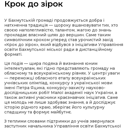
Крок до зірок
У Бахмутській громаді продовжується добра і
натхненна традиція — щороку вшановувати тих, хто
а
своєю наполегливістю, талантом, жагою до знань
прокладає власний шлях до вершин. Саме таким
символічним кроком уперед став урочистий захід
«Крок до зірок», який відбувся з ініціативи Управління
газети
освіти Бахмутської міської ради в дистанційному
форматі.
ійна політика
Ця подія — щира подяка й визнання юним
інтелектуалам, які гідно представляють громаду на
обласному та всеукраїнському рівнях. У центрі уваги
ійна місія
— переможці обласного етапу всеукраїнських
учнівських олімпіад, конкурсу з української мови
імені Петра Яцика, конкурсу-захисту науково-
ти
дослідницьких робіт Малої академії наук України, а
також активні учасники краєзнавчих ініціатив. Саме
ця молодь не лише здобуває знання, а й досліджує
історію рідного краю, зберігає його культурну
спадщину та формує майбутнє.
З теплими словами підтримки до учнів звернулася
заступник начальника Управління освіти Бахмутської