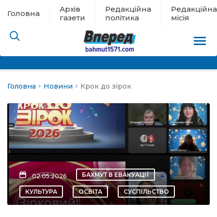
Архів
Редакційна
Редакційна
Головна
газети
політика
місія
Головна
Новини
Крок до зірок
пам’яті
 в евакуації
льство
ні новини
БАХМУТ В ЕВАКУАЦІЇ
02.05.2026
цина
КУЛЬТУРА
ОСВІТА
СУСПІЛЬСТВО