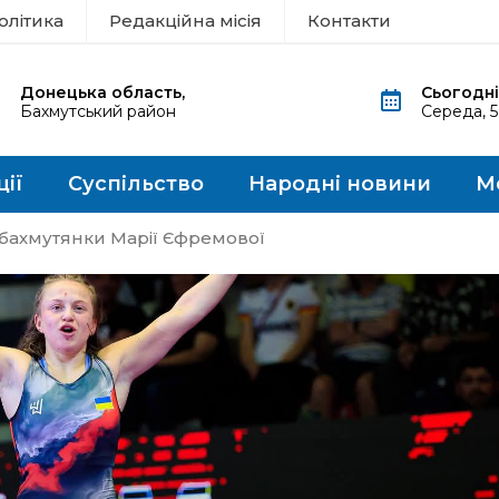
олітика
Редакційна місія
Контакти
Донецька область,
Сьогодні
Бахмутський район
Середа, 
ції
Суспільство
Народні новини
М
бахмутянки Марії Єфремової