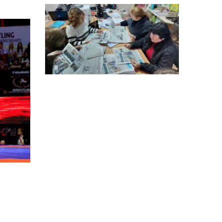
особи
14:04
Учасниця обласного
конкурсу «Молода
01 сер
людина року – 2026» у
номінації «Пульс життя»
Аліна Кулик
15:58
Літо в Жовтих Водах
31 лип
15:30
Бахмутяни відвідали
Музей науки
31 лип
Національного
університету
«Полтавська політехніка
імені Юрія Кондратюка»
15:24
Бахмутянка Ірина
Денисенко бере участь у
31 лип
конкурсі «Молода
людина року – 2026»