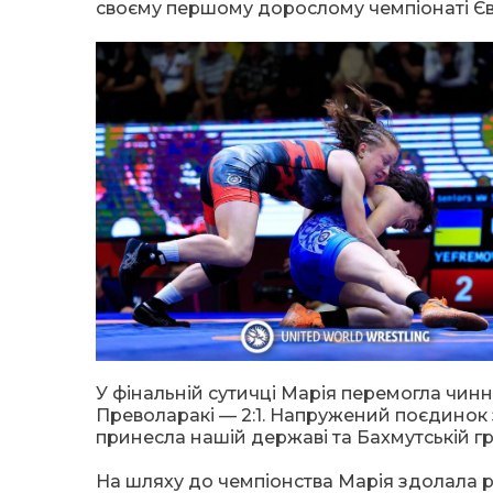
своєму першому дорослому чемпіонаті Є
У фінальній сутичці Марія перемогла чин
Преволаракі — 2:1. Напружений поєдинок
принесла нашій державі та Бахмутській г
На шляху до чемпіонства Марія здолала р