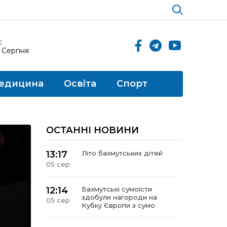
:
5 Серпня
едицина
Освіта
Спорт
ОСТАННІ НОВИНИ
13:17
Літо бахмутських дітей
05 сер
12:14
Бахмутські сумоїсти
здобули нагороди на
05 сер
Кубку Європи з сумо