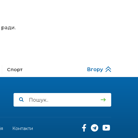
13:40
“Серпневі свята” – Клуб з
народознавства
30 лип
“Народний календар”
 ради.
13:33
Юні мешканці
Бахмутської громади у
30 лип
Харкові долучилися до
проєкту «Радість у
дитячих усмішках»
13:27
Інформація про
фінансування
Спорт
Вгору
30 лип
матеріальної допомоги
мешканцям Бахмутської
міської територіальної
громади
14:37
«Дві музи» у Рівному:
свято краси, мистецтва
28 лип
та натхнення!
14:31
Зустріч провідних
ія
Контакти
спортсменів і тренерів
28 лип
Донеччини