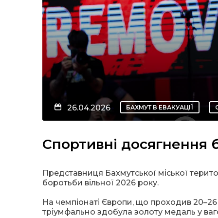
26.04.2026
БАХМУТ В ЕВАКУАЦІЇ
Спортивні досягнення 
Представниця Бахмутської міської терит
боротьби вільної 2026 року.
На чемпіонаті Європи, що проходив 20–26 к
тріумфально здобула золоту медаль у ваго