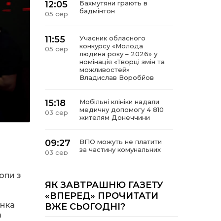
12:05
Бахмутяни грають в
бадмінтон
05 сер
11:55
Учасник обласного
конкурсу «Молода
05 сер
людина року – 2026» у
номінація «Творці змін та
можливостей»
Владислав Воробйов
15:18
Мобільні клініки надали
медичну допомогу 4 810
03 сер
жителям Донеччини
09:27
ВПО можуть не платити
за частину комунальних
03 сер
послуг: про що йдеться
опи з
14:12
Досі ВПО? Юристка
ЯК ЗАВТРАШНЮ ГАЗЕТУ
розповіла, коли
01 сер
«ВПЕРЕД» ПРОЧИТАТИ
переселенці втрачають
янка
ВЖЕ СЬОГОДНІ?
виплати та статус
внутрішньо переміщеної
а