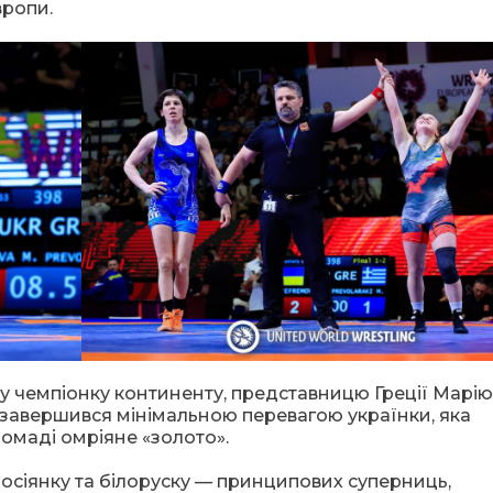
вропи.
ну чемпіонку континенту, представницю Греції Марію
 завершився мінімальною перевагою українки, яка
ромаді омріяне «золото».
осіянку та білоруску — принципових суперниць,