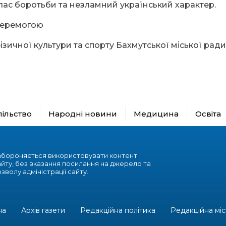
лас боротьби та незламний український характер.
 перемогою
ізичної культури та спорту Бахмутської міської ради
пільство
Народні новини
Медицина
Освіта
абороняється використовувати контент
айту, без вказання посилання на джерело та
зволу адміністрації сайту.
на
Архів газети
Редакційна політика
Редакційна міс