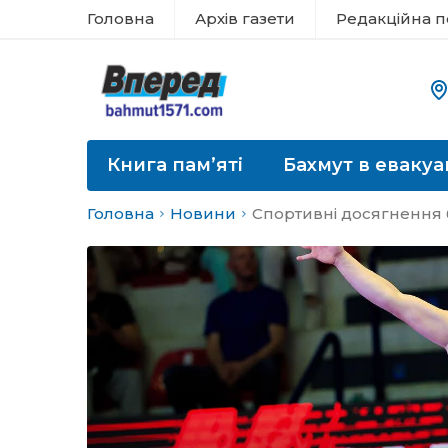
Головна
Архів газети
Редакційна п
Книга пам’яті
Бахмут в евакуа
Головна
Новини
Спортивні досягнення 