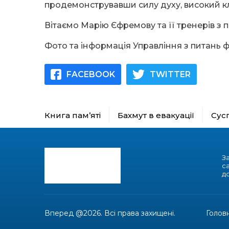
продемонструвавши силу духу, високий к
Вітаємо Марію Єфремову та її тренерів з
Фото та інформація Управління з питань ф
FACEBOOK
TWITTER
Книга пам’яті
Бахмут в евакуації
Сус
З
с
до
Вперед @2026. Всі права захищені.
Голов