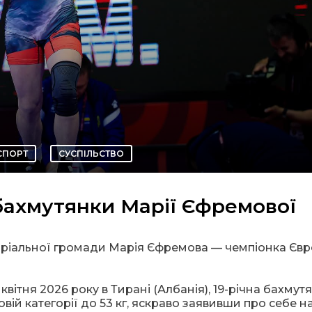
СПОРТ
СУСПІЛЬСТВО
бахмутянки Марії Єфремової
оріальної громади Марія Єфремова — чемпіонка Євр
вітня 2026 року в Тирані (Албанія), 19-річна бахмут
вій категорії до 53 кг, яскраво заявивши про себе н