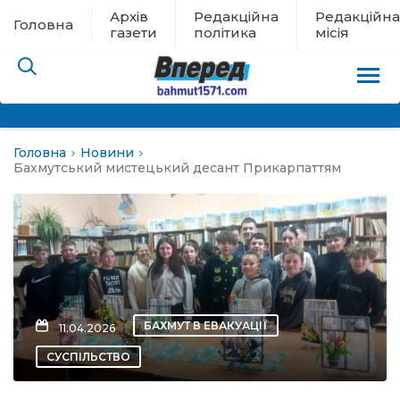
Архів
Редакційна
Редакційна
Головна
газети
політика
місія
Головна
Новини
пам’яті
Бахмутський мистецький десант Прикарпаттям
 в евакуації
льство
ні новини
БАХМУТ В ЕВАКУАЦІЇ
11.04.2026
цина
СУСПІЛЬСТВО