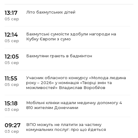
13:17
Літо бахмутських дітей
05 сер
12:14
Бахмутські сумоїсти здобули нагороди на
Кубку Європи з сумо
05 сер
12:05
Бахмутяни грають в бадмінтон
05 сер
11:55
Учасник обласного конкурсу «Молода людина
року – 2026» у номінація «Творці змін та
05 сер
можливостей» Владислав Воробйов
15:18
Мобільні клініки надали медичну допомогу 4
810 жителям Донеччини
03 сер
09:27
ВПО можуть не платити за частину
комунальних послуг: про що йдеться
03 сер