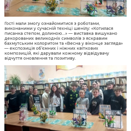
Гості мали змогу ознайомитися з роботами,
виконаними у сучасній техніці шенілу: «Котилася
писанка степом, долиною…» — виставка вишукано
декорованих великодніх символів з яскравим
бахмутським колоритом та «Весна у віконце загляда»
— експозиція об’ємних і ніжних квіткових
композицій, які дарували кожному відвідувачу
відчуття оновлення та позитиву.