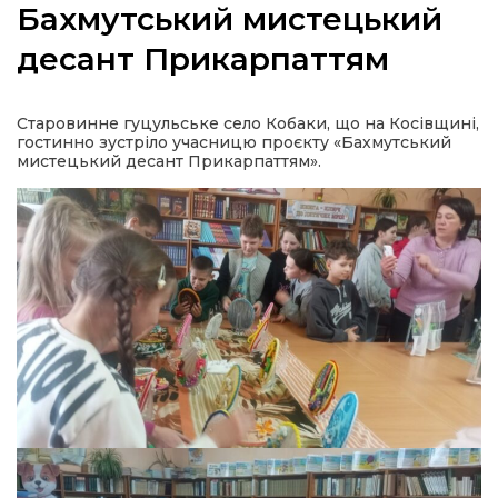
Бахмутський мистецький
десант Прикарпаттям
а
Старовинне гуцульське село Кобаки, що на Косівщині,
гостинно зустріло учасницю проєкту «Бахмутський
мистецький десант Прикарпаттям».
газети
ійна політика
ійна місія
ти