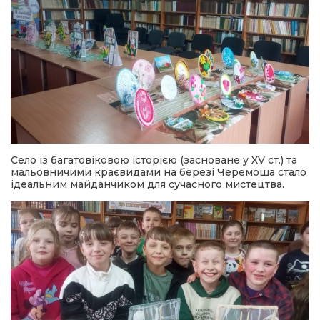
Село із багатовіковою історією (засноване у XV ст.) та
мальовничими краєвидами на березі Черемоша стало
ідеальним майданчиком для сучасного мистецтва.