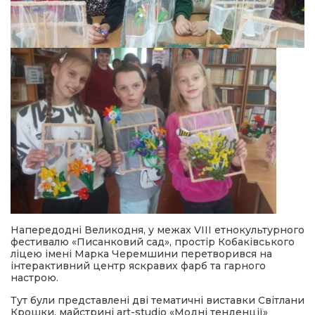
Напередодні Великодня, у межах VІІІ етнокультурного
фестивалю «Писанковий сад», простір Кобаківського
ліцею імені Марка Черемшини перетворився на
інтерактивний центр яскравих фарб та гарного
настрою.
Тут були представлені дві тематичні виставки Світлани
Крошки, майстрині art-studio «Модні тенденції»