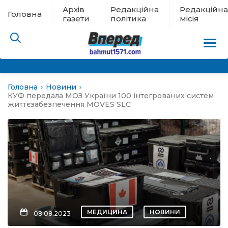
Архів
Редакційна
Редакційна
Головна
газети
політика
місія
Головна
Новини
пам’яті
КУФ передала МОЗ України 100 інтегрованих систем
життєзабезпечення MOVES SLC
 в евакуації
льство
ні новини
цина
МЕДИЦИНА
НОВИНИ
08.08.2023