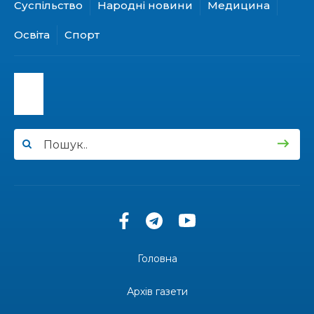
Суспільство
Народні новини
Медицина
15:24
Бахмутянка Ірина Денисенко бере участь у
конкурсі «Молода людина року – 2026»
31 лип
Освіта
Спорт
13:40
“Серпневі свята” – Клуб з народознавства
“Народний календар”
30 лип
13:33
Юні мешканці Бахмутської громади у Харкові
долучилися до проєкту «Радість у дитячих
30 лип
усмішках»
13:27
Інформація про фінансування матеріальної
допомоги мешканцям Бахмутської міської
30 лип
територіальної громади
14:37
«Дві музи» у Рівному: свято краси, мистецтва
та натхнення!
28 лип
Головна
14:31
Зустріч провідних спортсменів і тренерів
Донеччини
Архів газети
28 лип