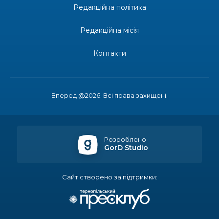
Редакційна політика
14:23
Одна з найяскравіших постатей Бахмута –
Борис Сергійович Вальх, видатний лікар,
28 лип
епідеміолог, зоолог
Редакційна місія
13:19
Бахмутських медичних працівників привітали з
Контакти
професійним святом
25 лип
13:10
Літо, враження, творчість
24 лип
Вперед @2026. Всі права захищені.
14:38
Кабмін запровадив персональне фінансування
соцпослуг для ВПО: кошти надходитимуть на
23 лип
спецрахунки
Розроблено
GorD Studio
16:39
Іпотеку для ВПО спростили, але з одним
нюансом: деталі оновленої “єОселі”
22 лип
Сайт створено за підтримки:
16:34
Перемога бахмутян на фіналі Кубка України з
легкоатлетичних метань
22 лип