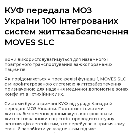
КУФ передала МОЗ
України 100 інтегрованих
систем життєзабезпечення
а
MOVES SLC
газети
Вони використовуватимуться для наземного і
ійна політика
повітряного транспортування важкопоранених
пацієнтів.
ійна місія
Як повідомляється у прес-релізі фундації, MOVES SLC
є мікроінтегрованою системою життєзабезпечення,
призначеною для надання медичної допомоги в зонах
ти
конфліктів і стихійних лих.
Системи були отримані КУФ від уряду Канади й
передані МОЗ України. Портативні системи
життєзабезпечення допоможуть контролювати
життєві показники пацієнтів, проводити штучну
вентиляцію легенів тим, хто перебуває в критичному
стані, й запобігати ускладненням під час