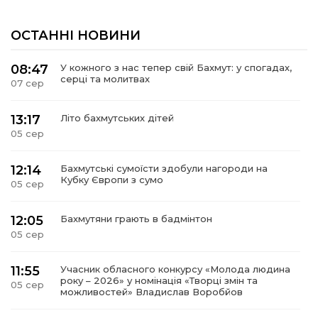
ОСТАННІ НОВИНИ
08:47
У кожного з нас тепер свій Бахмут: у спогадах,
серці та молитвах
07 сер
13:17
Літо бахмутських дітей
05 сер
12:14
Бахмутські сумоїсти здобули нагороди на
Кубку Європи з сумо
05 сер
12:05
Бахмутяни грають в бадмінтон
05 сер
11:55
Учасник обласного конкурсу «Молода людина
року – 2026» у номінація «Творці змін та
05 сер
можливостей» Владислав Воробйов