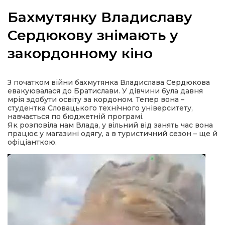
Бахмутянку Владиславу
Сердюкову знімають у
закордонному кіно
а
газети
З початком війни бахмутянка Владислава Сердюкова
евакуювалася до Братислави. У дівчини була давня
мрія здобути освіту за кордоном. Тепер вона –
ійна політика
студентка Словацького технічного університету,
навчається по бюджетній програмі.
Як розповіла нам Влада, у вільний від занять час вона
ійна місія
працює у магазині одягу, а в туристичний сезон – ще й
офіціанткою.
ти