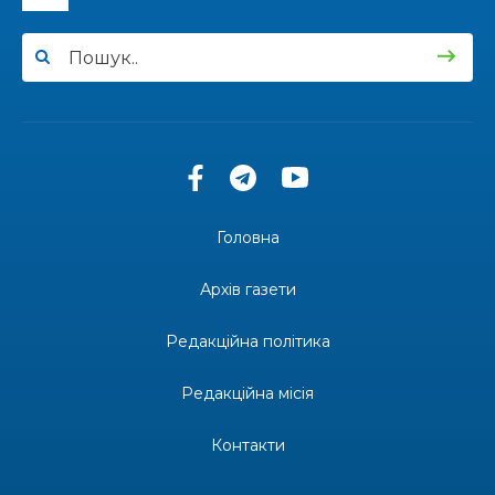
13:33
Юні мешканці Бахмутської громади у Харкові
долучилися до проєкту «Радість у дитячих
30 лип
усмішках»
13:27
Інформація про фінансування матеріальної
допомоги мешканцям Бахмутської міської
30 лип
територіальної громади
14:37
«Дві музи» у Рівному: свято краси, мистецтва
та натхнення!
28 лип
Головна
14:31
Зустріч провідних спортсменів і тренерів
Донеччини
Архів газети
28 лип
Редакційна політика
14:23
Одна з найяскравіших постатей Бахмута –
Борис Сергійович Вальх, видатний лікар,
28 лип
епідеміолог, зоолог
Редакційна місія
13:19
Бахмутських медичних працівників привітали з
Контакти
професійним святом
25 лип