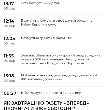
13:17
Літо бахмутських дітей
05 сер
12:14
Бахмутські сумоїсти здобули нагороди на
Кубку Європи з сумо
05 сер
12:05
Бахмутяни грають в бадмінтон
05 сер
11:55
Учасник обласного конкурсу «Молода людина
року – 2026» у номінація «Творці змін та
05 сер
можливостей» Владислав Воробйов
15:18
Мобільні клініки надали медичну допомогу 4
810 жителям Донеччини
03 сер
09:27
ВПО можуть не платити за частину
комунальних послуг: про що йдеться
03 сер
ЯК ЗАВТРАШНЮ ГАЗЕТУ «ВПЕРЕД»
ПРОЧИТАТИ ВЖЕ СЬОГОДНІ?