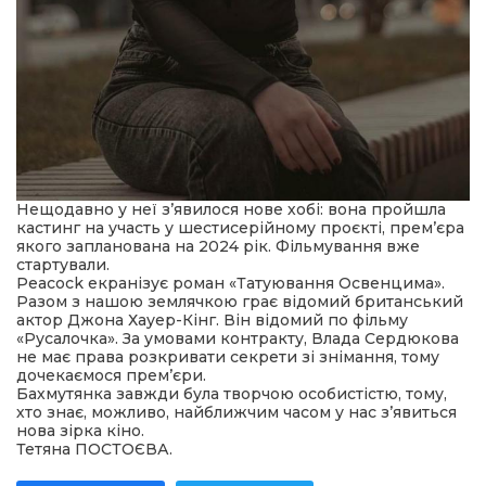
Нещодавно у неї з’явилося нове хобі: вона пройшла
кастинг на участь у шестисерійному проєкті, прем’єра
якого запланована на 2024 рік. Фільмування вже
стартували.
Peacock екранізує роман «Татуювання Освенцима».
Разом з нашою землячкою грає відомий британський
актор Джона Хауер-Кінг. Він відомий по фільму
«Русалочка». За умовами контракту, Влада Сердюкова
не має права розкривати секрети зі знімання, тому
дочекаємося прем’єри.
Бахмутянка завжди була творчою особистістю, тому,
хто знає, можливо, найближчим часом у нас з’явиться
нова зірка кіно.
Тетяна ПОСТОЄВА.