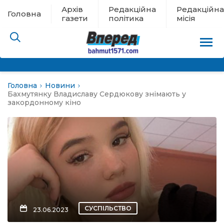
Архів
Редакційна
Редакційна
Головна
газети
політика
місія
Головна
Новини
пам’яті
Бахмутянку Владиславу Сердюкову знімають у
закордонному кіно
 в евакуації
льство
ні новини
цина
СУСПІЛЬСТВО
23.06.2023