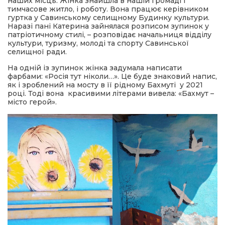
наших місць. Жінка знайшла в нашій громаді і
тимчасове житло, і роботу. Вона працює керівником
гуртка у Савинському селищному Будинку культури.
Наразі пані Катерина зайнялася розписом зупинок у
патріотичному стилі, – розповідає начальниця відділу
культури, туризму, молоді та спорту Савинської
селищної ради.
На одній із зупинок жінка задумала написати
фарбами: «Росія тут ніколи…». Це буде знаковий напис,
як і зроблений на мосту в її рідному Бахмуті у 2021
році. Тоді вона красивими літерами вивела: «Бахмут –
місто герой».