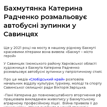
Бахмутянка Катерина
Радченко розмальовує
автобусні зупинки у
а
Савинцях
газети
Ще у 2021 році на мосту в нашому рідному Бахмуті
ійна політика
красивими літерами вона вивела: «Бахмут – місто
герой»
ійна місія
У Савинцях Ізюмського району Харківської області
художниця з Бахмута Катерина Радченко
розмальовує автобусні зупинки у патріотичному стилі.
ти
Про це медіа
«Слобідський край»
розповіла
начальник відділу культури, туризму, молоді та спорту
Савинської селищної ради Вікторія Заріцька.
-Пані Катерина до повномасштабного вторгнення рф
працювала викладачем живопису у Бахмутському
аграрному професійному ліцеї. Війна привела її до