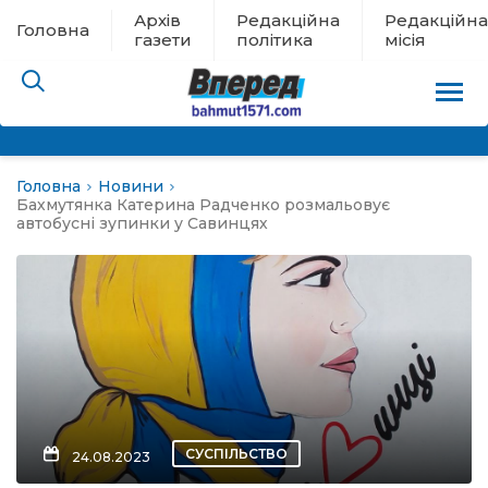
Архів
Редакційна
Редакційна
Головна
газети
політика
місія
Головна
Новини
пам’яті
Бахмутянка Катерина Радченко розмальовує
автобусні зупинки у Савинцях
 в евакуації
льство
ні новини
цина
СУСПІЛЬСТВО
24.08.2023