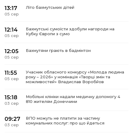
13:17
Літо бахмутських дітей
05 сер
12:14
Бахмутські сумоїсти здобули нагороди на
Кубку Європи з сумо
05 сер
12:05
Бахмутяни грають в бадмінтон
05 сер
11:55
Учасник обласного конкурсу «Молода людина
року – 2026» у номінація «Творці змін та
05 сер
можливостей» Владислав Воробйов
15:18
Мобільні клініки надали медичну допомогу 4
810 жителям Донеччини
03 сер
09:27
ВПО можуть не платити за частину
комунальних послуг: про що йдеться
03 сер