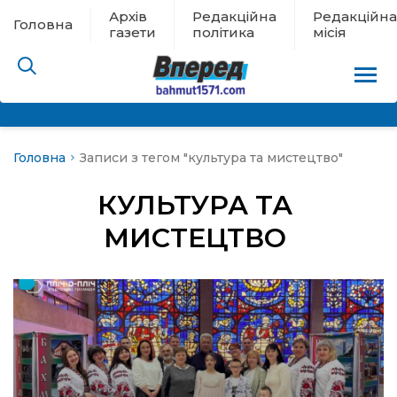
Архів
Редакційна
Редакційна
Головна
газети
політика
місія
Головна
Записи з тегом "культура та мистецтво"
пам’яті
КУЛЬТУРА ТА
 в евакуації
МИСТЕЦТВО
льство
ні новини
цина