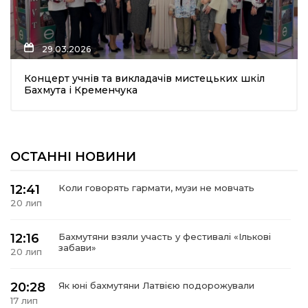
29.03.2026
а
Концерт учнів та викладачів мистецьких шкіл
Бахмута і Кременчука
газети
ійна політика
ОСТАННІ НОВИНИ
ійна місія
12:41
Коли говорять гармати, музи не мовчать
20 лип
ти
12:16
Бахмутяни взяли участь у фестивалі «Ількові
забави»
20 лип
20:28
Як юні бахмутяни Латвією подорожували
17 лип