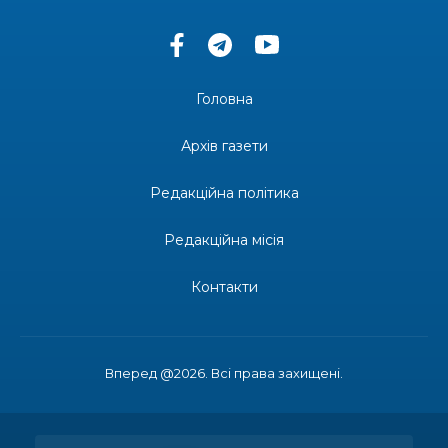
11:19
Солдат Сірик Тарас Сергійович, позивний Лід,
18.02. 2004 – 16. 05. 2025
08 лип
Головна
14:07
Де тчуться долі
06 лип
Архів газети
13:52
Бахмутяни у Полтаві побували на концерті
«Натхненні літом»
Редакційна політика
06 лип
Редакційна місія
13:46
Частині ВПО можуть призупинити виплати: що
варто зробити переселенцям
06 лип
Контакти
14:57
Чудова вовняна акварель
03 лип
Вперед @2026. Всі права захищені.
13:54
У Дніпрі з нагоди утворення Донецької
області відбулася мистецька рефлексія
03 лип
«Донеччина на мапі часу: історія, що творить
майбутнє»