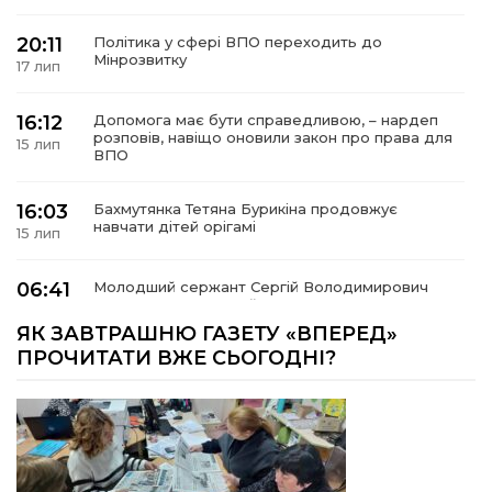
20:11
Політика у сфері ВПО переходить до
Мінрозвитку
17 лип
16:12
Допомога має бути справедливою, – нардеп
розповів, навіщо оновили закон про права для
15 лип
ВПО
16:03
Бахмутянка Тетяна Бурикіна продовжує
навчати дітей орігамі
15 лип
06:41
Молодший сержант Сергій Володимирович
Печененко, позивний Бахмут, 11.02.1984 –
15 лип
05.12.2025
ЯК ЗАВТРАШНЮ ГАЗЕТУ «ВПЕРЕД»
ПРОЧИТАТИ ВЖЕ СЬОГОДНІ?
18:28
Пенсія 8400 грн і робота: коли виплату
допомоги для ВПО можуть продовжити
14 лип
18:24
В Україні створять Координаційну раду з
питань ВПО та повернення українців із-за
14 лип
кордону