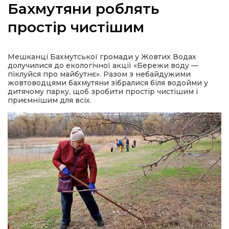
Бахмутяни роблять
простір чистішим
а
Мешканці Бахмутської громади у Жовтих Водах
долучилися до екологічної акції «Бережи воду —
піклуйся про майбутнє». Разом з небайдужими
газети
жовтоводцями бахмутяни зібралися біля водойми у
дитячому парку, щоб зробити простір чистішим і
приємнішим для всіх.
ійна політика
ійна місія
ти