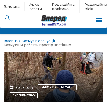
Архів
Редакційна
Редакційна
Головна
газети
політика
місія
Головна
Бахмут в евакуації
пам’яті
Бахмутяни роблять простір чистішим
 в евакуації
льство
ні новини
БАХМУТ В ЕВАКУАЦІЇ
30.03.2026
цина
СУСПІЛЬСТВО