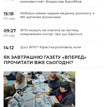
можливостей» Владислав Воробйов
15:18
Мобільні клініки надали медичну допомогу 4
810 жителям Донеччини
03 сер
09:27
ВПО можуть не платити за частину
комунальних послуг: про що йдеться
03 сер
14:12
Досі ВПО? Юристка розповіла, коли
переселенці втрачають виплати та статус
01 сер
внутрішньо переміщеної особи
ЯК ЗАВТРАШНЮ ГАЗЕТУ «ВПЕРЕД»
ПРОЧИТАТИ ВЖЕ СЬОГОДНІ?
14:04
Учасниця обласного конкурсу «Молода
людина року – 2026» у номінації «Пульс життя»
01 сер
Аліна Кулик
15:58
Літо в Жовтих Водах
31 лип
15:30
Бахмутяни відвідали Музей науки
Національного університету «Полтавська