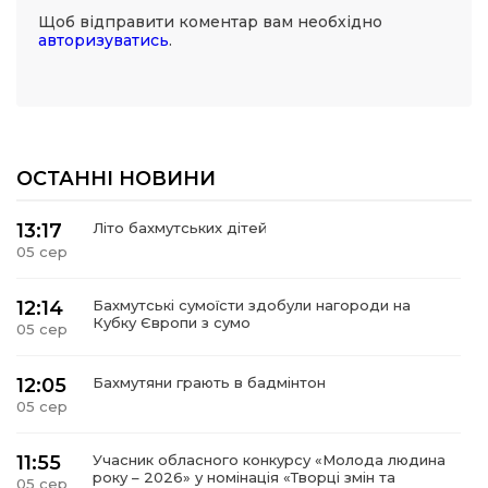
Щоб відправити коментар вам необхідно
авторизуватись
.
ОСТАННІ НОВИНИ
13:17
Літо бахмутських дітей
05 сер
12:14
Бахмутські сумоїсти здобули нагороди на
Кубку Європи з сумо
05 сер
12:05
Бахмутяни грають в бадмінтон
05 сер
11:55
Учасник обласного конкурсу «Молода людина
року – 2026» у номінація «Творці змін та
05 сер