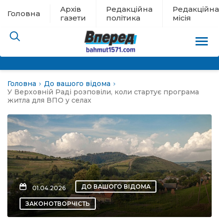
Архів
Редакційна
Редакційна
Головна
газети
політика
місія
Головна
До вашого відома
пам’яті
У Верховній Раді розповіли, коли стартує програма
житла для ВПО у селах
 в евакуації
льство
ні новини
ДО ВАШОГО ВІДОМА
01.04.2026
цина
ЗАКОНОТВОРЧІСТЬ