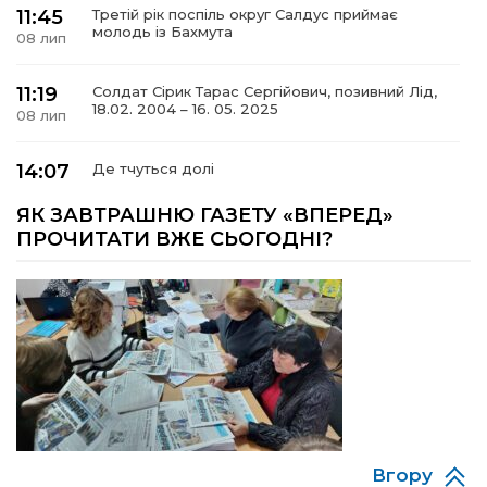
11:45
Третій рік поспіль округ Салдус приймає
молодь із Бахмута
08 лип
11:19
Солдат Сірик Тарас Сергійович, позивний Лід,
18.02. 2004 – 16. 05. 2025
08 лип
14:07
Де тчуться долі
06 лип
ЯК ЗАВТРАШНЮ ГАЗЕТУ «ВПЕРЕД»
ПРОЧИТАТИ ВЖЕ СЬОГОДНІ?
13:52
Бахмутяни у Полтаві побували на концерті
«Натхненні літом»
06 лип
13:46
Частині ВПО можуть призупинити виплати: що
варто зробити переселенцям
06 лип
14:57
Чудова вовняна акварель
03 лип
Вгору
13:54
У Дніпрі з нагоди утворення Донецької