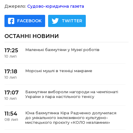
Джерело:
Судово-юридична газета
FACEBOOK
TWITTER
ОСТАННІ НОВИНИ
17:25
Маленькі бахмутяни у Музеї роботів
10 лип
17:18
Морські мушлі в техніці макраме
10 лип
17:07
Бахмутяни вибороли нагороди на чемпіонаті
України з пара настільного тенісу
10 лип
11:54
Юна бахмутянка Кіра Радченко долучилася
до унікального інклюзивного культурно-
08 лип
мистецького проєкту «КОЛО незламних»