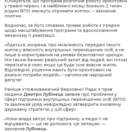
«Очікується, що програма розпочне роботу орієнтовно
у травні-червні, і в найближчі місяці близько 2 тисяч
родин ВПО зможуть отримати житло», – зазначив
політик.
Водночас, за його словами, триває робота з Урядом
щодо масштабування програми та вдосконалення
механізму її реалізації.
«Йдеться, зокрема, про можливість передачі такого
житла у власність внутрішньо переміщених осіб, а не
лише в користування на умовах безоплатної оренди.
Ми також бачимо реальний запит від людей, які готові
переїхати в село, якщо це буде їхнє власне житло.
Відповідно, рішення мають бути орієнтовані на
реальні потреби людей», – наголосив народний
депутат.
Раніше Уповноважений Верховної Ради з прав
людини
Дмитро Лубінець
заявив про проблеми у
сфері підтримки внутрішньо переміщених осіб (ВПО)
та закликав уряд невідкладно затвердити оновлену
державну стратегію у цій сфері.
«Коли влада звітує про підтримку, а люди її не
відчувають — це не допомога. Це імітація», —
зазначив
Лубінець
.