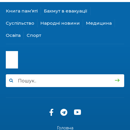
області відбулася мистецька рефлексія
03 лип
«Донеччина на мапі часу: історія, що творить
Книга пам’яті
Бахмут в евакуації
майбутнє»
Суспільство
Народні новини
Медицина
20:48
Солдат Юрій Володимирович Капшук,
позивний Бахмут, 28.02.1987 – 16.01.2026
02 лип
Освіта
Спорт
17:59
Бахмут танцює, Бахмут співає…
02 лип
12:00
Бахмутські майстри представили Донеччину
на фестивалі «Молодий борщ – 2026»
30 чер
11:34
Частина ВПО більше не отримає житловий
ваучер: що зміниться з 1 серпня
30 чер
11:14
Бахмутська молодь досліджує Полтаву
30 чер
Головна
13:55
Солдат Ігор Ігорович Кравець, позивний