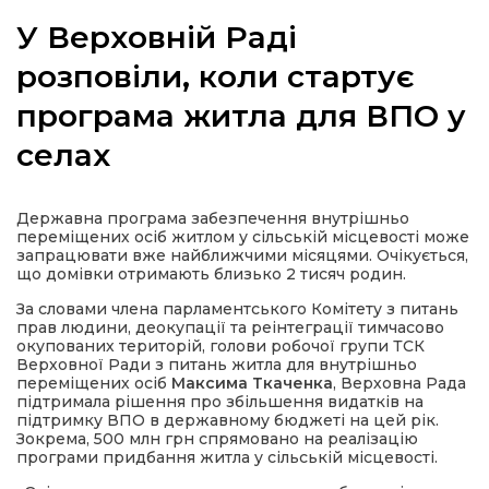
У Верховній Раді
розповіли, коли стартує
програма житла для ВПО у
а
селах
газети
Державна програма забезпечення внутрішньо
ійна політика
переміщених осіб житлом у сільській місцевості може
запрацювати вже найближчими місяцями. Очікується,
що домівки отримають близько 2 тисяч родин.
ійна місія
За словами члена парламентського Комітету з питань
прав людини, деокупації та реінтеграції тимчасово
ти
окупованих територій, голови робочої групи ТСК
Верховної Ради з питань житла для внутрішньо
переміщених осіб
Максима Ткаченка
, Верховна Рада
підтримала рішення про збільшення видатків на
підтримку ВПО в державному бюджеті на цей рік.
Зокрема, 500 млн грн спрямовано на реалізацію
програми придбання житла у сільській місцевості.