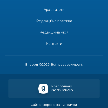
Батон, 11.02.2001 — 17.06.2024
29 чер
Архів газети
19:00
Внутрішнє переміщення в Україні: тест, який
держава досі провалює
Редакційна політика
27 чер
Редакційна місія
18:38
Майстер-клас «Троянди» для юних бахмутян
26 чер
Контакти
18:32
26 червня – день створення Бахмутської
міської територіальної громади
26 чер
Вперед @2026. Всі права захищені.
14:21
Правило 60 днів: чи можуть ВПО скасувати
статус через відсутність за місцем
25 чер
проживання
Розроблено
14:13
Морський пейзаж
GorD Studio
25 чер
13:57
Урочистості для школярів Бахмутської
Сайт створено за підтримки:
громади відбулися у Києві та Дніпрі