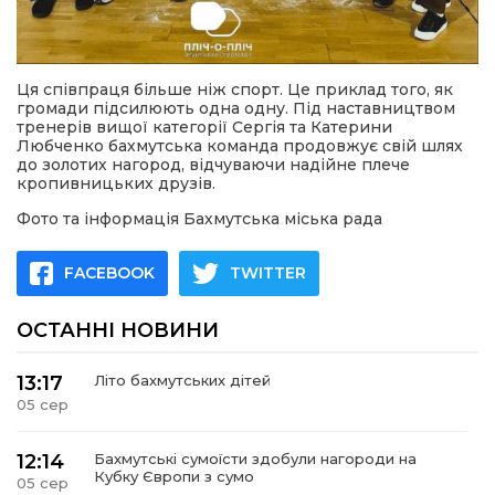
Ця співпраця більше ніж спорт. Це приклад того, як
громади підсилюють одна одну. Під наставництвом
тренерів вищої категорії Сергія та Катерини
Любченко бахмутська команда продовжує свій шлях
до золотих нагород, відчуваючи надійне плече
кропивницьких друзів.
Фото та інформація Бахмутська міська рада
FACEBOOK
TWITTER
ОСТАННІ НОВИНИ
13:17
Літо бахмутських дітей
05 сер
12:14
Бахмутські сумоїсти здобули нагороди на
Кубку Європи з сумо
05 сер