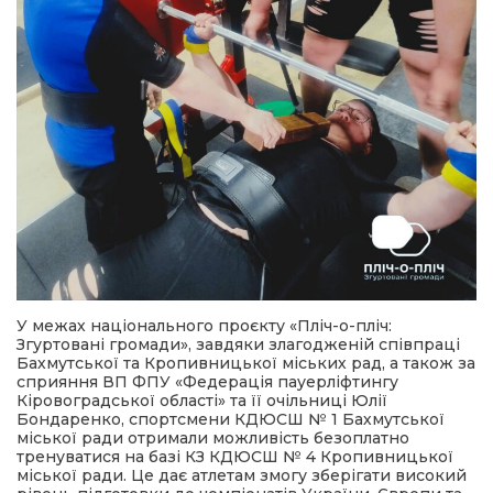
У межах національного проєкту «Пліч-о-пліч:
Згуртовані громади», завдяки злагодженій співпраці
Бахмутської та Кропивницької міських рад, а також за
сприяння ВП ФПУ «Федерація пауерліфтингу
Кіровоградської області» та її очільниці Юлії
Бондаренко, спортсмени КДЮСШ № 1 Бахмутської
міської ради отримали можливість безоплатно
тренуватися на базі КЗ КДЮСШ № 4 Кропивницької
міської ради. Це дає атлетам змогу зберігати високий