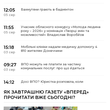
12:05
Бахмутяни грають в бадмінтон
05 сер
11:55
Учасник обласного конкурсу «Молода людина
року – 2026» у номінація «Творці змін та
05 сер
можливостей» Владислав Воробйов
15:18
Мобільні клініки надали медичну допомогу 4
810 жителям Донеччини
03 сер
09:27
ВПО можуть не платити за частину
комунальних послуг: про що йдеться
03 сер
14:12
Досі ВПО? Юристка розповіла, коли
переселенці втрачають виплати та статус
01 сер
внутрішньо переміщеної особи
ЯК ЗАВТРАШНЮ ГАЗЕТУ «ВПЕРЕД»
ПРОЧИТАТИ ВЖЕ СЬОГОДНІ?
14:04
Учасниця обласного конкурсу «Молода
людина року – 2026» у номінації «Пульс життя»
01 сер
Аліна Кулик