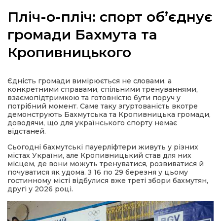
Пліч-о-пліч: спорт об’єднує
громади Бахмута та
Кропивницького
а
газети
Єдність громади вимірюється не словами, а
конкретними справами, спільними тренуваннями,
взаємопідтримкою та готовністю бути поруч у
ійна політика
потрібний момент. Саме таку згуртованість вкотре
демонструють Бахмутська та Кропивницька громади,
доводячи, що для українського спорту немає
ійна місія
відстаней.
Сьогодні бахмутські пауерліфтери живуть у різних
містах України, але Кропивницький став для них
ти
місцем, де вони можуть тренуватися, розвиватися й
почуватися як удома. З 16 по 29 березня у цьому
гостинному місті відбулися вже треті збори бахмутян,
другі у 2026 році.