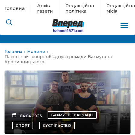
Архів
Редакційна
Редакційна
Головна
газети
політика
місія
Головна
Новини
пам’яті
Пліч-о-пліч: спорт об’єднує громади Бахмута та
Кропивницького
 в евакуації
льство
ні новини
БАХМУТ В ЕВАКУАЦІЇ
04.04.2026
цина
СПОРТ
СУСПІЛЬСТВО