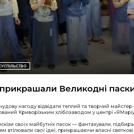
СУСПІЛЬСТВО
 прикрашали Великодні паск
чудову нагоду відвідати теплий та творчий майстер
ований Криворізьким хлібозаводом у центрі «ЯМаріу
ескізи своїх майбутніх пасок — фантазували, підбир
ням втілювали свої ідеї, прикрашаючи власні святкові