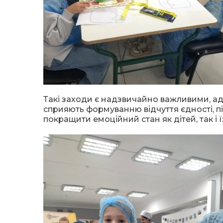
Такі заходи є надзвичайно важливими, адж
сприяють формуванню відчуття єдності, пі
покращити емоційний стан як дітей, так і їх