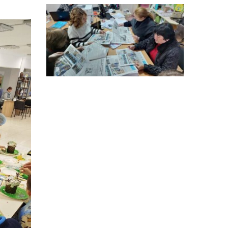
14:12
Досі ВПО? Юристка
розповіла, коли
01 сер
переселенці втрачають
виплати та статус
внутрішньо переміщеної
особи
14:04
Учасниця обласного
конкурсу «Молода
01 сер
людина року – 2026» у
номінації «Пульс життя»
Аліна Кулик
15:58
Літо в Жовтих Водах
31 лип
15:30
Бахмутяни відвідали
Музей науки
31 лип
Національного
університету
«Полтавська політехніка
імені Юрія Кондратюка»
15:24
Бахмутянка Ірина