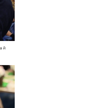
Денисенко бере участь у
31 лип
конкурсі «Молода
людина року – 2026»
13:40
“Серпневі свята” – Клуб з
народознавства
30 лип
“Народний календар”
13:33
Юні мешканці
Бахмутської громади у
30 лип
а й
Харкові долучилися до
проєкту «Радість у
дитячих усмішках»
13:27
Інформація про
фінансування
30 лип
матеріальної допомоги
мешканцям Бахмутської
міської територіальної
громади
14:37
«Дві музи» у Рівному:
свято краси, мистецтва
28 лип
та натхнення!