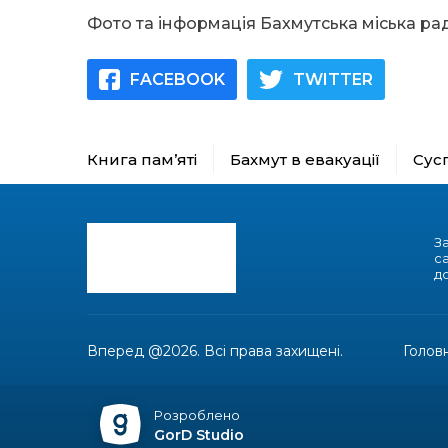
Фото та інформація Бахмутська міська ра
FACEBOOK
TWITTER
Книга пам’яті
Бахмут в евакуації
Сус
З
с
до
Вперед @2026. Всі права захищені.
Голов
Розроблено
GorD Studio