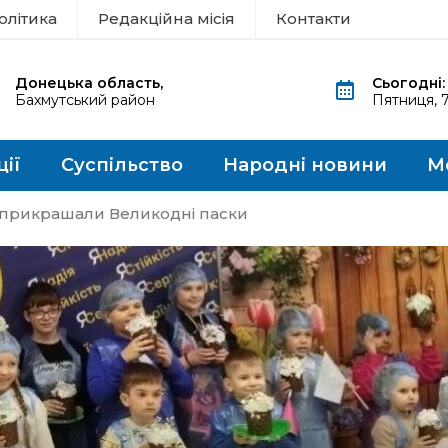
олітика
Редакційна місія
Контакти
Донецька область,
Сьогодні:
Бахмутський район
Пятниця, 
ції
Суспільство
Народні новини
М
 прикрашали Великодні паски