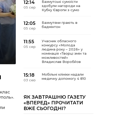
12:14
Бахмутські сумоїсти
здобули нагороди на
05 сер
Кубку Європи з сумо
12:05
Бахмутяни грають в
бадмінтон
05 сер
11:55
Учасник обласного
конкурсу «Молода
05 сер
людина року – 2026» у
номінація «Творці змін та
можливостей»
Владислав Воробйов
и
15:18
Мобільні клініки надали
медичну допомогу 4 810
03 сер
жителям Донеччини
-клас
09:27
ВПО можуть не платити
ЯК ЗАВТРАШНЮ ГАЗЕТУ
поль».
за частину комунальних
03 сер
«ВПЕРЕД» ПРОЧИТАТИ
послуг: про що йдеться
али
ВЖЕ СЬОГОДНІ?