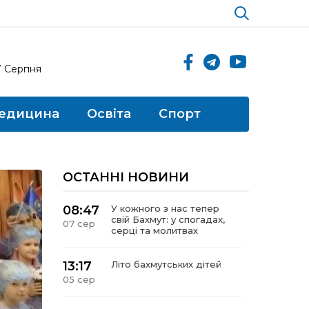
7 Серпня
едицина
Освіта
Спорт
ОСТАННІ НОВИНИ
08:47
У кожного з нас тепер
свій Бахмут: у спогадах,
07 сер
серці та молитвах
13:17
Літо бахмутських дітей
05 сер