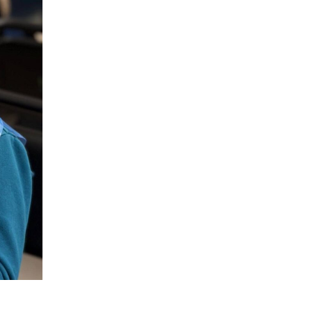
14:31
Зустріч провідних
спортсменів і тренерів
28 лип
Донеччини
14:23
Одна з найяскравіших
постатей Бахмута –
28 лип
Борис Сергійович Вальх,
видатний лікар,
епідеміолог, зоолог
13:19
Бахмутських медичних
працівників привітали з
25 лип
професійним святом
13:10
Літо, враження, творчість
24 лип
14:38
Кабмін запровадив
персональне
23 лип
фінансування соцпослуг
для ВПО: кошти