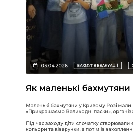
03.04.2026
БАХМУТ В ЕВАКУАЦІЇ
Як маленькі бахмутяни
Маленькі бахмутяни у Кривому Розі мали 
«Прикрашаємо Великодні паски», організ
Під час заходу діти спочатку створювали 
кольори та візерунки, а потім із захоплен