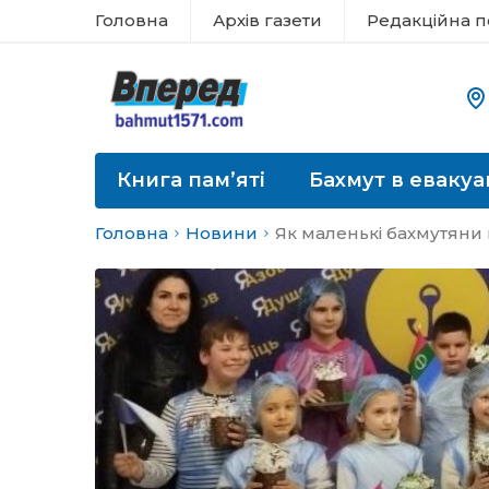
Головна
Архів газети
Редакційна п
Книга пам’яті
Бахмут в евакуа
Головна
Новини
Як маленькі бахмутяни