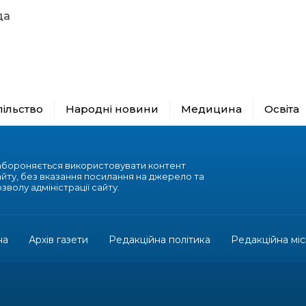
да
пільство
Народні новини
Медицина
Освіта
абороняється використовувати контент
айту, без вказання посилання на джерело та
зволу адміністрації сайту.
на
Архів газети
Редакційна політика
Редакційна міс