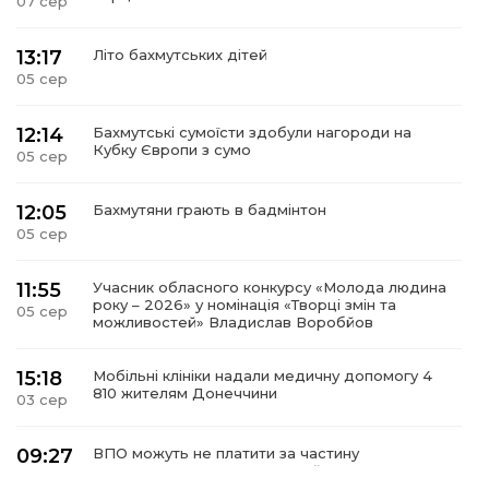
07 сер
13:17
Літо бахмутських дітей
05 сер
12:14
Бахмутські сумоїсти здобули нагороди на
Кубку Європи з сумо
05 сер
12:05
Бахмутяни грають в бадмінтон
05 сер
11:55
Учасник обласного конкурсу «Молода людина
року – 2026» у номінація «Творці змін та
05 сер
можливостей» Владислав Воробйов
15:18
Мобільні клініки надали медичну допомогу 4
810 жителям Донеччини
03 сер
09:27
ВПО можуть не платити за частину
комунальних послуг: про що йдеться
03 сер