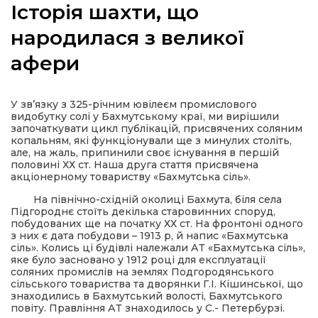
Історія шахти, що
народилася з великої
афери
а
У зв’язку з 325-річним ювілеєм промислового
газети
видобутку солі у Бахмутському краї, ми вирішили
започаткувати цикл публікацій, присвячених соляним
копальням, які функціонували ще з минулих століть,
ійна політика
але, на жаль, припинили своє існування в першій
половині ХХ ст. Наша друга стаття присвячена
акціонерному товариству «Бахмутська сіль».
ійна місія
На північно-східній околиці Бахмута, біля села
Підгороднє стоїть декілька старовинних споруд,
побудованих ще на початку ХХ ст. На фронтоні одного
ти
з них є дата побудови – 1913 р, й напис «Бахмутська
сіль». Колись ці будівлі належали АТ «Бахмутська сіль»,
яке було засновано у 1912 році для експлуатації
соляних промислів на землях Подгородянського
сільського товариства та дворянки Г.І. Кішинської, що
знаходились в Бахмутський волості, Бахмутського
повіту. Правління АТ знаходилось у С.- Петербурзі.