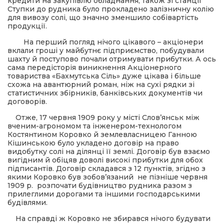
кредити на закупівлю обладнання, також зі станції
Ступки до рудника було прокладено залізничну колію
для вивозу солі, що значно зменшило собівартість
продукції.
На перший погляд нічого цікавого – акціонери
вклали гроші у майбутнє підприємство, побудували
шахту й поступово почали отримувати прибутки. А ось
сама передісторія виникнення Акціонерного
товариства «Бахмутська Сіль» дуже цікава і більше
схожа на авантюрний роман, ніж на сухі рядки зі
статистичних збірників, банківських документів чи
договорів.
Отже, 17 червня 1909 року у місті Слов’янськ між
вченим-агрономом та інженером-технологом
Костянтином Коровко й землевласницею Ганною
Кішинською було укладено договір на право
видобутку солі на ділянці її землі. Договір був взаємо
вигідним й обіцяв доволі високі прибутки для обох
підписантів. Договір складався з 12 пунктів, згідно з
якими Коровко був зобов’язаний не пізніше червня
1909 р. розпочати будівництво рудника разом з
прилеглими дорогами та іншими господарськими
будівлями.
На справді ж Коровко не збирався нічого будувати