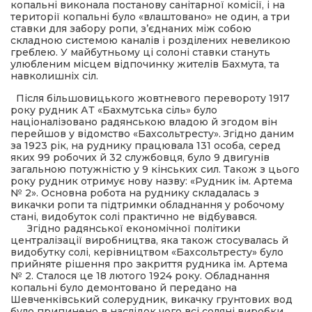
копальні виконала постанову санітарної комісії, і на
території копальні було «влаштовано» не один, а три
ставки для забору ропи, з’єднаних між собою
складною системою каналів і розділених невеликою
греблею. У майбутньому ці солоні ставки стануть
улюбленим місцем відпочинку жителів Бахмута, та
навколишніх сіл.
Після більшовицького жовтневого перевороту 1917
року рудник АТ «Бахмутська сіль» було
націоналізовано радянською владою й згодом він
перейшов у відомство «Бахсольтресту». Згідно даним
за 1923 рік, на руднику працювала 131 особа, серед
яких 99 робочих й 32 службовця, було 9 двигунів
загальною потужністю у 9 кінських сил. Також з цього
року рудник отримує нову назву: «Рудник ім. Артема
№ 2». Основна робота на руднику складалась з
викачки ропи та підтримки обладнання у робочому
стані, видобуток солі практично не відбувався.
Згідно радянської економічної політики
централізації виробництва, яка також стосувалась й
видобутку солі, керівництвом «Бахсольтресту» було
прийняте рішення про закриття рудника ім. Артема
№ 2. Сталося це 18 лютого 1924 року. Обладнання
копальні було демонтовано й передано на
Шевченківський солерудник, викачку грунтових вод
було припинено в наслідок чого всі соляні виробки