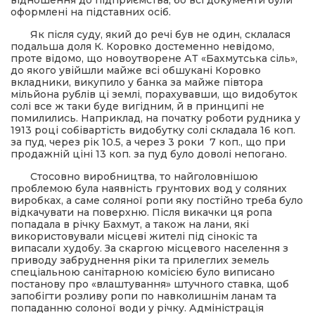
оформлені на підставних осіб.
Як після суду, який до речі був не один, склалася
подальша доля К. Коровко достеменно невідомо,
проте відомо, що новоутворене АТ «Бахмутська сіль»,
до якого увійшли майже всі обшукані Коровко
вкладники, викупило у банка за майже півтора
мільйона рублів ці землі, порахувавши, що видобуток
солі все ж таки буде вигідним, й в принципі не
помилились. Наприклад, на початку роботи рудника у
1913 році собівартість видобутку солі складала 16 коп.
за пуд, через рік 10.5, а через 3 роки 7 коп., що при
продажній ціні 13 коп. за пуд було доволі непогано.
Стосовно виробництва, то найголовнішою
проблемою була наявність грунтових вод у соляних
виробках, а саме соляної ропи яку постійно треба було
відкачувати на поверхню. Після викачки ця ропа
попадала в річку Бахмут, а також на лани, які
використовували місцеві жителі під сінокіс та
випасали худобу. За скаргою місцевого населення з
приводу забруднення ріки та прилеглих земель
спеціальною санітарною комісією було виписано
постанову про «влаштування» штучного ставка, щоб
запобігти розливу ропи по навколишнім ланам та
попаданню солоної води у річку. Адміністрація