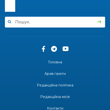
13:33
Юні мешканці Бахмутської громади у Харкові
долучилися до проєкту «Радість у дитячих
30 лип
усмішках»
13:27
Інформація про фінансування матеріальної
допомоги мешканцям Бахмутської міської
30 лип
територіальної громади
14:37
«Дві музи» у Рівному: свято краси, мистецтва
та натхнення!
28 лип
Головна
14:31
Зустріч провідних спортсменів і тренерів
Донеччини
Архів газети
28 лип
Редакційна політика
14:23
Одна з найяскравіших постатей Бахмута –
Борис Сергійович Вальх, видатний лікар,
28 лип
епідеміолог, зоолог
Редакційна місія
13:19
Бахмутських медичних працівників привітали з
Контакти
професійним святом