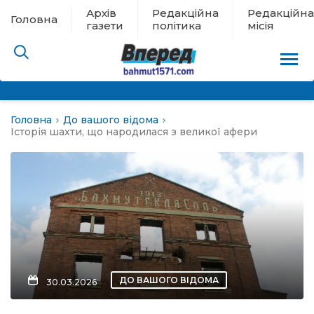
Архів
Редакційна
Редакційна
Головна
газети
політика
місія
Головна
До вашого відома
пам’яті
Історія шахти, що народилася з великої афери
 в евакуації
льство
ні новини
цина
ДО ВАШОГО ВІДОМА
30.03.2026