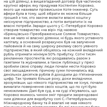
на цій ділянці, а вищезгаданий договір був частиною
крупної афери, яку придумав Костянтин Коровко,
якого ще називали прізвиськом Котя-інженер. Суть
афери була в тому, щоб зібрати як можна більше
грошей з тих, хто захоче вкласти власні кошти у
неіснуюче підприємство, а потім витратити їх на
власні потреби. Заради цього у С.-Петербурзі Коровко
створив товариство «на вірі» під назвою
«Брянцівсько-Преображенське Соляне Товариство»,
яке не мало ні власної ділянки, ні будь якого уставного
капіталу, а основний розрахунок був на залучення
пайовиків й на саму широку рекламу свого уявного
підприємства, в який обіцялось на кожний вкладений
рубль отримати мінімум 50% прибутку. Сотні тисяч
рекламних проспектів, які роздавались разом з
газетами та журналами, а також публікації у пресі
зробили свою справу: люди почали нести Коровко
свої заощадження, причому суми починались від
декількох десятків рублів й доходили до п’ятизначних
цифр. Так тривало більше року, доки вкладники,
зрозумівши, що ніякого підприємства не існує, почали
вимагати повернення своїх коштів, що по суті було
неможливим. Далі був суд, а на суді з’ясувалось, що
Коровко якимось чином зміг продати заорендовані
ним ділянки для видобутку солі С.-Петербурзькому
Міжнародному банку та й взагалі не мав ніякого
відношення до підприємства, бо всі документи були