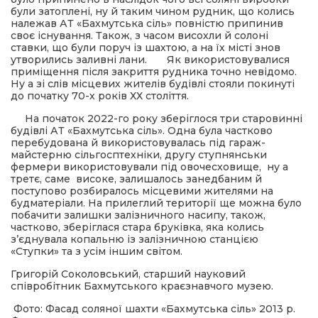
були затоплені, ну й таким чином рудник, що колись
належав АТ «Бахмутська сіль» повністю припинив
своє існування. Також, з часом висохли й солоні
ставки, що були поруч із шахтою, а на їх місті знов
утворились заливні лани. Як використовувалися
приміщення після закриття рудника точно невідомо.
Ну а зі слів місцевих жителів будівлі стояли покинуті
до початку 70-х років ХХ століття.
На початок 2022-го року зберіглося три старовинні
будівлі АТ «Бахмутська сіль». Одна була частково
перебудована й використовувалась під гараж-
майстерню сільгосптехніки, другу ступнянськи
фермери використовували під овочесховище, ну а
третє, саме високе, залишалось занедбаним й
поступово розбиралось місцевими жителями на
будматеріали. На прилеглий території ще можна було
побачити залишки залізничного насипу, також,
частково, зберіглася стара бруківка, яка колись
з’єднувала копальню із залізничною станцією
«Ступки» та з усім іншим світом.
Григорій Соколовський, старший науковий
співробітник Бахмутського краєзнавчого музею.
Фото: Фасад соляної шахти «Бахмутська сіль» 2013 р.