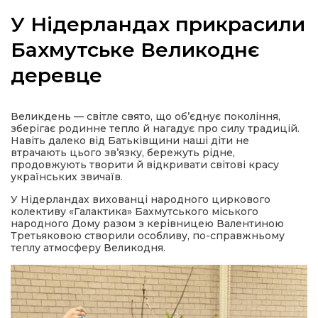
У Нідерландах прикрасили
Бахмутське Великоднє
деревце
а
газети
Великдень — світле свято, що об’єднує покоління,
зберігає родинне тепло й нагадує про силу традицій.
Навіть далеко від Батьківщини наші діти не
ійна політика
втрачають цього зв’язку, бережуть рідне,
продовжують творити й відкривати світові красу
українських звичаїв.
ійна місія
У Нідерландах вихованці народного циркового
колективу «Галактика» Бахмутського міського
народного Дому разом з керівницею Валентиною
ти
Третьяковою створили особливу, по-справжньому
теплу атмосферу Великодня.