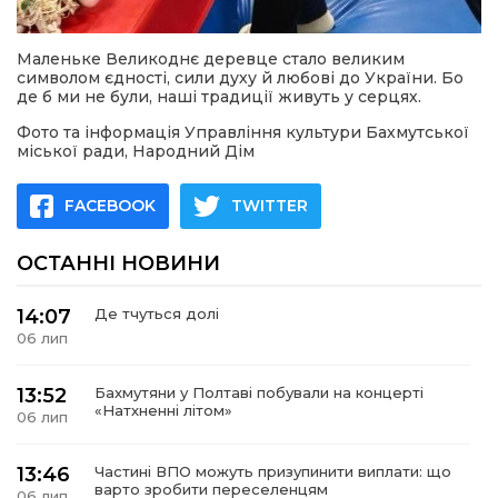
Маленьке Великоднє деревце стало великим
символом єдності, сили духу й любові до України. Бо
де б ми не були, наші традиції живуть у серцях.
Фото та інформація Управління культури Бахмутської
міської ради, Народний Дім
FACEBOOK
TWITTER
ОСТАННІ НОВИНИ
14:07
Де тчуться долі
06 лип
13:52
Бахмутяни у Полтаві побували на концерті
«Натхненні літом»
06 лип
13:46
Частині ВПО можуть призупинити виплати: що
варто зробити переселенцям
06 лип