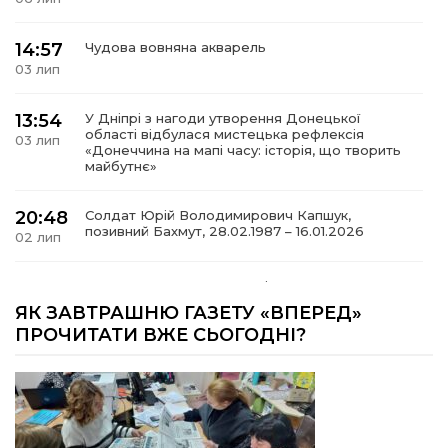
14:57
Чудова вовняна акварель
03 лип
13:54
У Дніпрі з нагоди утворення Донецької
області відбулася мистецька рефлексія
03 лип
«Донеччина на мапі часу: історія, що творить
майбутнє»
20:48
Солдат Юрій Володимирович Капшук,
позивний Бахмут, 28.02.1987 – 16.01.2026
02 лип
17:59
Бахмут танцює, Бахмут співає…
02 лип
ЯК ЗАВТРАШНЮ ГАЗЕТУ «ВПЕРЕД»
ПРОЧИТАТИ ВЖЕ СЬОГОДНІ?
12:00
Бахмутські майстри представили Донеччину
на фестивалі «Молодий борщ – 2026»
30 чер
11:34
Частина ВПО більше не отримає житловий
ваучер: що зміниться з 1 серпня