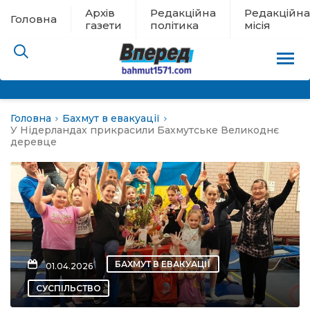
Архів
Редакційна
Редакційна
Головна
газети
політика
місія
Головна
Бахмут в евакуації
пам’яті
У Нідерландах прикрасили Бахмутське Великоднє
деревце
 в евакуації
льство
ні новини
БАХМУТ В ЕВАКУАЦІЇ
01.04.2026
цина
СУСПІЛЬСТВО