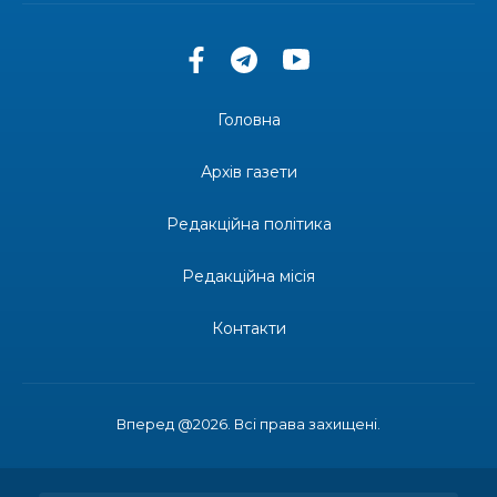
14:13
Морський пейзаж
25 чер
Головна
13:57
Урочистості для школярів Бахмутської
громади відбулися у Києві та Дніпрі
25 чер
Архів газети
12:35
«Контакт2Ю_Релокація» – Бахмут
Редакційна політика
24 чер
Редакційна місія
11:50
У Бахмуті втратила дім, а в київській маршрутці
— спокій
24 чер
Контакти
11:49
«Веселе літо продовжується»: яскраве свято
для малечі у Рівному!
22 чер
Вперед @2026. Всі права захищені.
11:28
У Vcentri HUB: Оболонь у Києві панував
морський настрій
22 чер