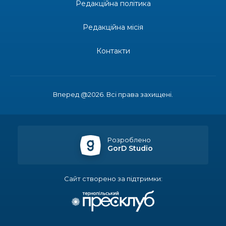
13:27
Редакційна політика
допомоги мешканцям Бахмутської міської
30 лип
територіальної громади
Редакційна місія
14:37
«Дві музи» у Рівному: свято краси, мистецтва
та натхнення!
Контакти
28 лип
14:31
Зустріч провідних спортсменів і тренерів
Донеччини
28 лип
Вперед @2026. Всі права захищені.
14:23
Одна з найяскравіших постатей Бахмута –
Борис Сергійович Вальх, видатний лікар,
28 лип
епідеміолог, зоолог
Розроблено
GorD Studio
13:19
Бахмутських медичних працівників привітали з
професійним святом
25 лип
Сайт створено за підтримки:
13:10
Літо, враження, творчість
24 лип
Кабмін запровадив персональне фінансування