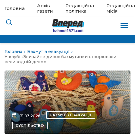
Архів
Редакційна
Редакційна
Головна
газети
політика
місія
Головна
Бахмут в евакуації
пам’яті
У клубі «Звичайне диво» бахмутянки створювали
великодній декор
 в евакуації
льство
ні новини
БАХМУТ В ЕВАКУАЦІЇ
31.03.2026
цина
СУСПІЛЬСТВО