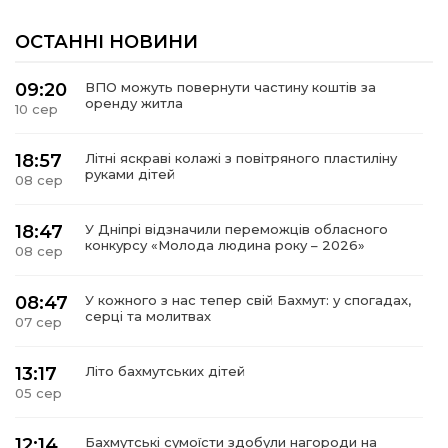
ОСТАННІ НОВИНИ
09:20
ВПО можуть повернути частину коштів за
оренду житла
10 сер
18:57
Літні яскраві колажі з повітряного пластиліну
руками дітей
08 сер
18:47
У Дніпрі відзначили переможців обласного
конкурсу «Молода людина року – 2026»
08 сер
08:47
У кожного з нас тепер свій Бахмут: у спогадах,
серці та молитвах
07 сер
13:17
Літо бахмутських дітей
05 сер
12:14
Бахмутські сумоїсти здобули нагороди на