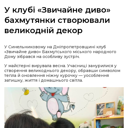
У клубі «Звичайне диво»
бахмутянки створювали
великодній декор
а
газети
У Синельниковому на Дніпропетровщині клуб
«Звичайне диво» Бахмутського міського народного
Дому зібрався на особливу зустріч.
ійна політика
У майстерні вирувала весна. Учасниці занурилися у
створення великоднього декору, обравши символом
ійна місія
тепла й оновлення ніжну курочку — уособлення
затишку, життя і домашнього світла.
ти