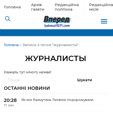
Архів
Редакційна
Редакційна
Головна
газети
політика
місія
Головна
Записи з тегом "журналисты"
пам’яті
ЖУРНАЛИСТЫ
 в евакуації
Нажаль тут нічого немає!
льство
Пошук:
ні новини
ОСТАННІ НОВИНИ
цина
20:28
Як юні бахмутяни Латвією подорожували
17 лип