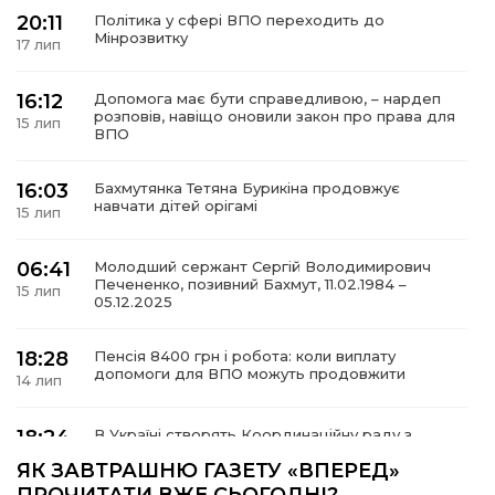
20:11
Політика у сфері ВПО переходить до
Мінрозвитку
17 лип
16:12
Допомога має бути справедливою, – нардеп
а
розповів, навіщо оновили закон про права для
15 лип
ВПО
газети
16:03
Бахмутянка Тетяна Бурикіна продовжує
навчати дітей орігамі
15 лип
ійна політика
06:41
Молодший сержант Сергій Володимирович
Печененко, позивний Бахмут, 11.02.1984 –
ійна місія
15 лип
05.12.2025
ти
18:28
Пенсія 8400 грн і робота: коли виплату
допомоги для ВПО можуть продовжити
14 лип
18:24
В Україні створять Координаційну раду з
питань ВПО та повернення українців із-за
14 лип
ЯК ЗАВТРАШНЮ ГАЗЕТУ «ВПЕРЕД»
кордону