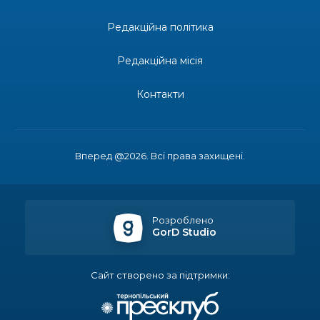
21 лип
Редакційна політика
13:17
Пишіть листи самому собі, або як уникнути
маніпуляцій без конфліктів
21 лип
Редакційна місія
12:41
Коли говорять гармати, музи не мовчать
Контакти
20 лип
12:16
Бахмутяни взяли участь у фестивалі «Ількові
забави»
20 лип
Вперед @2026. Всі права захищені.
20:28
Як юні бахмутяни Латвією подорожували
17 лип
Розроблено
GorD Studio
20:11
Політика у сфері ВПО переходить до
Мінрозвитку
17 лип
Сайт створено за підтримки:
16:12
Допомога має бути справедливою, – нардеп
розповів, навіщо оновили закон про права для
15 лип
ВПО