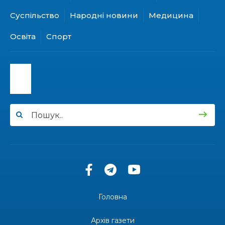
28 лип
епідеміолог, зоолог
Суспільство
Народні новини
Медицина
13:19
Бахмутських медичних працівників привітали з
Освіта
Спорт
професійним святом
25 лип
13:10
Літо, враження, творчість
24 лип
14:38
Кабмін запровадив персональне фінансування
соцпослуг для ВПО: кошти надходитимуть на
23 лип
спецрахунки
16:39
Іпотеку для ВПО спростили, але з одним
нюансом: деталі оновленої “єОселі”
22 лип
16:34
Перемога бахмутян на фіналі Кубка України з
легкоатлетичних метань
22 лип
Головна
14:44
Бахмутяни грали в парковий волейбол…
Архів газети