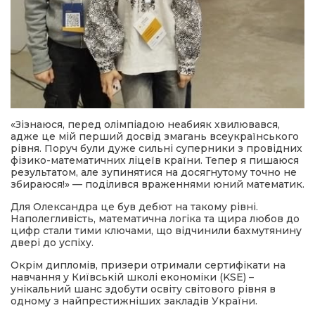
«Зізнаюся, перед олімпіадою неабияк хвилювався,
адже це мій перший досвід змагань всеукраїнського
рівня. Поруч були дуже сильні суперники з провідних
фізико-математичних ліцеїв країни. Тепер я пишаюся
результатом, але зупинятися на досягнутому точно не
збираюся!» — поділився враженнями юний математик.
Для Олександра це був дебют на такому рівні.
Наполегливість, математична логіка та щира любов до
цифр стали тими ключами, що відчинили бахмутянину
двері до успіху.
Окрім дипломів, призери отримали сертифікати на
навчання у Київській школі економіки (KSE) –
унікальний шанс здобути освіту світового рівня в
одному з найпрестижніших закладів України.