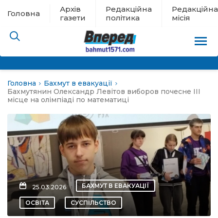
Архів
Редакційна
Редакційна
Головна
газети
політика
місія
Головна
Бахмут в евакуації
пам’яті
Бахмутянин Олександр Левітов виборов почесне ІІІ
місце на олімпіаді по математиці
 в евакуації
льство
ні новини
БАХМУТ В ЕВАКУАЦІЇ
25.03.2026
цина
ОСВІТА
СУСПІЛЬСТВО