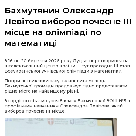
Бахмутянин Олександр
Левітов виборов почесне ІІІ
місце на олімпіаді по
а
математиці
газети
З 16 по 20 березня 2026 року Луцьк перетворився на
ійна політика
інтелектуальний центр країни — тут проходив ІІІ етап
Всеукраїнської учнівської олімпіади з математики.
ійна місія
Попри всі виклики часу, талановита молодь
Бахмутської громади продовжує гідно представляти
рідне місто на найвищому рівні.
ти
З гордістю вітаємо учня 8 класу Бахмутської ЗОШ №5 з
профільним навчанням Олександра Левітова, який
виборов почесне ІІІ місце.