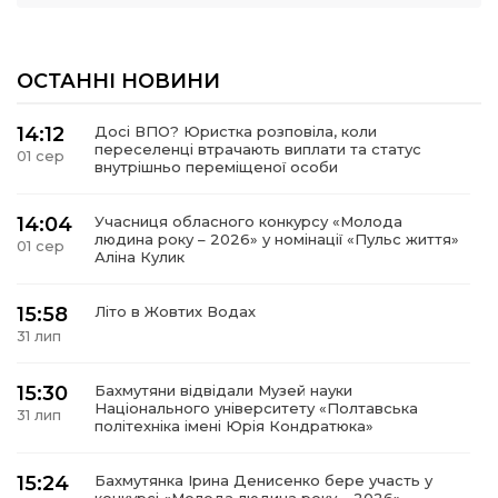
ОСТАННІ НОВИНИ
14:12
Досі ВПО? Юристка розповіла, коли
переселенці втрачають виплати та статус
01 сер
внутрішньо переміщеної особи
14:04
Учасниця обласного конкурсу «Молода
людина року – 2026» у номінації «Пульс життя»
01 сер
Аліна Кулик
15:58
Літо в Жовтих Водах
31 лип
15:30
Бахмутяни відвідали Музей науки
Національного університету «Полтавська
31 лип
політехніка імені Юрія Кондратюка»
15:24
Бахмутянка Ірина Денисенко бере участь у