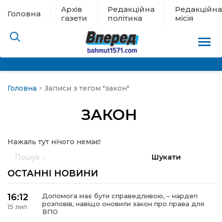
Архів
Редакційна
Редакційна
Головна
газети
політика
місія
Головна
Записи з тегом "закон"
пам’яті
ЗАКОН
 в евакуації
Нажаль тут нічого немає!
льство
Пошук:
ні новини
ОСТАННІ НОВИНИ
цина
16:12
Допомога має бути справедливою, – нардеп
розповів, навіщо оновили закон про права для
15 лип
ВПО