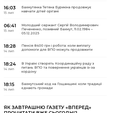
16:03
Бахмутянка Тетяна Бурикіна продовжує
навчати дітей орігамі
15 лип
06:41
Молодший сержант Сергій Володимирович
а
Печененко, позивний Бахмут, 11.02.1984 –
15 лип
05.12.2025
газети
18:28
Пенсія 8400 грн і робота: коли виплату
допомоги для ВПО можуть продовжити
14 лип
ійна політика
18:24
В Україні створять Координаційну раду з
ійна місія
питань ВПО та повернення українців із-за
14 лип
кордону
ти
18:15
Бахмутський код на Гощанщині: коли традиції
єднають громади
14 лип
17:25
Маленькі бахмутяни у Музеї роботів
ЯК ЗАВТРАШНЮ ГАЗЕТУ «ВПЕРЕД»
10 лип