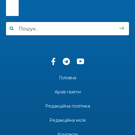
12:00
Бахмутські майстри представили Донеччину
на фестивалі «Молодий борщ – 2026»
30 чер
11:34
Частина ВПО більше не отримає житловий
ваучер: що зміниться з 1 серпня
30 чер
11:14
Бахмутська молодь досліджує Полтаву
30 чер
Головна
13:55
Солдат Ігор Ігорович Кравець, позивний
Батон, 11.02.2001 — 17.06.2024
29 чер
Архів газети
19:00
Внутрішнє переміщення в Україні: тест, який
держава досі провалює
Редакційна політика
27 чер
Редакційна місія
18:38
Майстер-клас «Троянди» для юних бахмутян
26 чер
Контакти