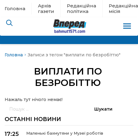
Архів
Редакційна
Редакційна
Головна
газети
політика
місія
Головна
Записи з тегом "виплати по безробіттю"
пам’яті
ВИПЛАТИ ПО
 в евакуації
БЕЗРОБІТТЮ
льство
Нажаль тут нічого немає!
Пошук:
ні новини
ОСТАННІ НОВИНИ
цина
17:25
Маленькі бахмутяни у Музеї роботів