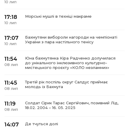
10 лип
17:18
Морські мушлі в техніці макраме
10 лип
а
17:07
Бахмутяни вибороли нагороди на чемпіонаті
України з пара настільного тенісу
10 лип
газети
11:54
Юна бахмутянка Кіра Радченко долучилася
ійна політика
до унікального інклюзивного культурно-
08 лип
мистецького проєкту «КОЛО незламних»
ійна місія
11:45
Третій рік поспіль округ Салдус приймає
молодь із Бахмута
08 лип
ти
11:19
Солдат Сірик Тарас Сергійович, позивний Лід,
18.02. 2004 – 16. 05. 2025
08 лип
14:07
Де тчуться долі
06 лип