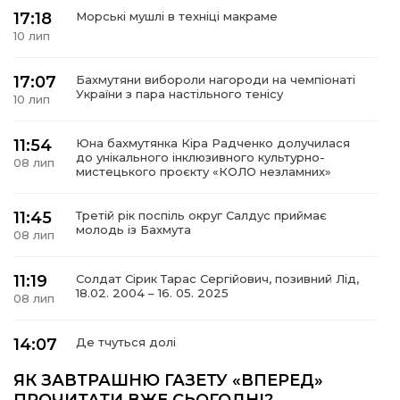
17:18
Морські мушлі в техніці макраме
10 лип
17:07
Бахмутяни вибороли нагороди на чемпіонаті
а
України з пара настільного тенісу
10 лип
газети
11:54
Юна бахмутянка Кіра Радченко долучилася
до унікального інклюзивного культурно-
08 лип
мистецького проєкту «КОЛО незламних»
ійна політика
11:45
Третій рік поспіль округ Салдус приймає
молодь із Бахмута
ійна місія
08 лип
11:19
Солдат Сірик Тарас Сергійович, позивний Лід,
ти
18.02. 2004 – 16. 05. 2025
08 лип
14:07
Де тчуться долі
06 лип
ЯК ЗАВТРАШНЮ ГАЗЕТУ «ВПЕРЕД»