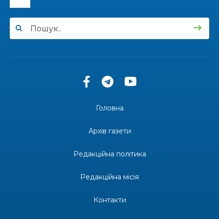
12:00
Бахмутські майстри представили Донеччину
на фестивалі «Молодий борщ – 2026»
30 чер
11:34
Частина ВПО більше не отримає житловий
ваучер: що зміниться з 1 серпня
30 чер
11:14
Бахмутська молодь досліджує Полтаву
30 чер
Головна
13:55
Солдат Ігор Ігорович Кравець, позивний
Батон, 11.02.2001 — 17.06.2024
29 чер
Архів газети
19:00
Внутрішнє переміщення в Україні: тест, який
держава досі провалює
Редакційна політика
27 чер
Редакційна місія
18:38
Майстер-клас «Троянди» для юних бахмутян
26 чер
Контакти
18:32
26 червня – день створення Бахмутської