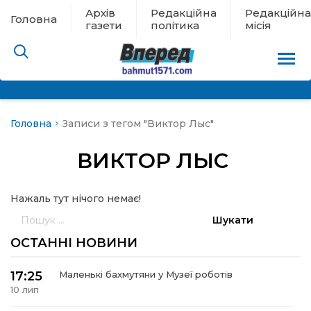
Архів
Редакційна
Редакційна
Головна
газети
політика
місія
Головна
Записи з тегом "Виктор Лыс"
пам’яті
ВИКТОР ЛЫС
 в евакуації
Нажаль тут нічого немає!
льство
Пошук:
ні новини
ОСТАННІ НОВИНИ
цина
17:25
Маленькі бахмутяни у Музеї роботів
10 лип