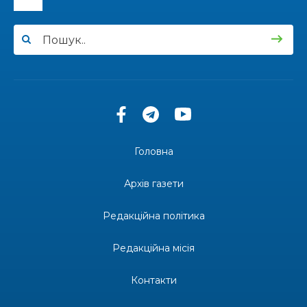
12:00
Бахмутські майстри представили Донеччину
на фестивалі «Молодий борщ – 2026»
30 чер
11:34
Частина ВПО більше не отримає житловий
ваучер: що зміниться з 1 серпня
30 чер
11:14
Бахмутська молодь досліджує Полтаву
30 чер
Головна
13:55
Солдат Ігор Ігорович Кравець, позивний
Батон, 11.02.2001 — 17.06.2024
29 чер
Архів газети
19:00
Внутрішнє переміщення в Україні: тест, який
держава досі провалює
Редакційна політика
27 чер
Редакційна місія
18:38
Майстер-клас «Троянди» для юних бахмутян
26 чер
Контакти
18:32
26 червня – день створення Бахмутської