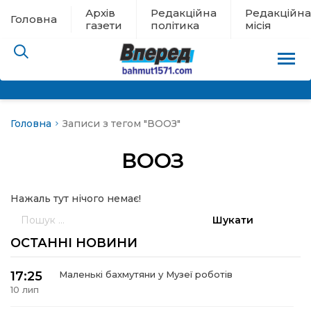
Архів
Редакційна
Редакційна
Головна
газети
політика
місія
Головна
Записи з тегом "ВООЗ"
пам’яті
ВООЗ
 в евакуації
Нажаль тут нічого немає!
льство
Пошук:
ні новини
ОСТАННІ НОВИНИ
цина
17:25
Маленькі бахмутяни у Музеї роботів
10 лип