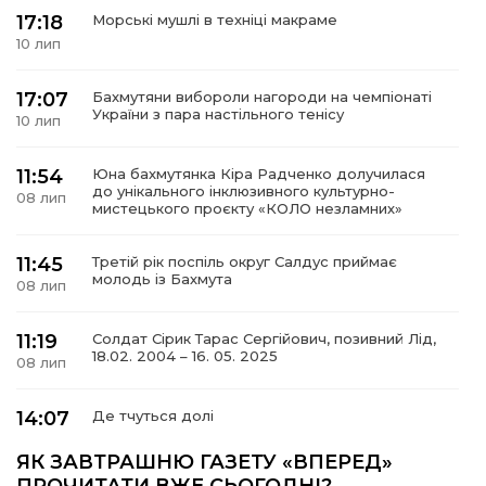
17:18
Морські мушлі в техніці макраме
10 лип
17:07
Бахмутяни вибороли нагороди на чемпіонаті
а
України з пара настільного тенісу
10 лип
газети
11:54
Юна бахмутянка Кіра Радченко долучилася
до унікального інклюзивного культурно-
08 лип
мистецького проєкту «КОЛО незламних»
ійна політика
11:45
Третій рік поспіль округ Салдус приймає
молодь із Бахмута
ійна місія
08 лип
11:19
Солдат Сірик Тарас Сергійович, позивний Лід,
ти
18.02. 2004 – 16. 05. 2025
08 лип
14:07
Де тчуться долі
06 лип
ЯК ЗАВТРАШНЮ ГАЗЕТУ «ВПЕРЕД»