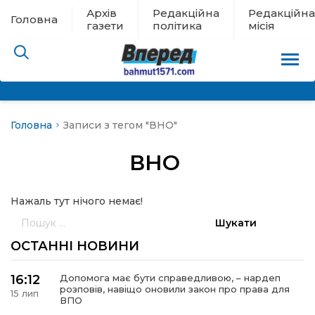
Архів
Редакційна
Редакційна
Головна
газети
політика
місія
Головна
Записи з тегом "ВНО"
пам’яті
ВНО
 в евакуації
Нажаль тут нічого немає!
льство
Пошук:
ні новини
ОСТАННІ НОВИНИ
цина
16:12
Допомога має бути справедливою, – нардеп
розповів, навіщо оновили закон про права для
15 лип
ВПО