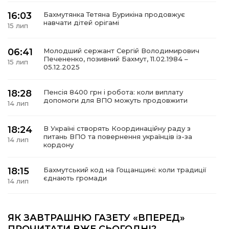
16:03
Бахмутянка Тетяна Бурикіна продовжує
навчати дітей орігамі
15 лип
06:41
Молодший сержант Сергій Володимирович
а
Печененко, позивний Бахмут, 11.02.1984 –
15 лип
05.12.2025
газети
18:28
Пенсія 8400 грн і робота: коли виплату
допомоги для ВПО можуть продовжити
14 лип
ійна політика
18:24
В Україні створять Координаційну раду з
ійна місія
питань ВПО та повернення українців із-за
14 лип
кордону
ти
18:15
Бахмутський код на Гощанщині: коли традиції
єднають громади
14 лип
17:25
Маленькі бахмутяни у Музеї роботів
ЯК ЗАВТРАШНЮ ГАЗЕТУ «ВПЕРЕД»
10 лип