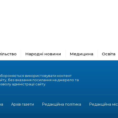
пільство
Народні новини
Медицина
Освіта
абороняється використовувати контент
айту, без вказання посилання на джерело та
зволу адміністрації сайту.
на
Архів газети
Редакційна політика
Редакційна міс