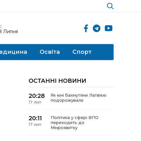
:
18 Липня
едицина
Освіта
Спорт
ОСТАННІ НОВИНИ
20:28
Як юні бахмутяни Латвією
подорожували
17 лип
20:11
Політика у сфері ВПО
переходить до
17 лип
Мінрозвитку