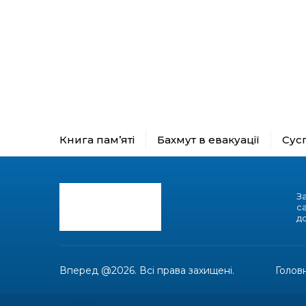
Книга пам’яті
Бахмут в евакуації
Сус
З
с
до
Вперед @2026. Всі права захищені.
Голов