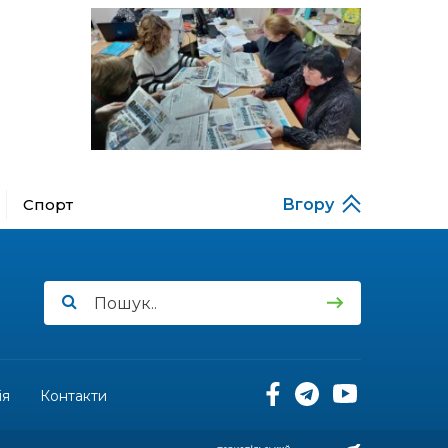
за кордону
18:15
Бахмутський код на
Гощанщині: коли традиції
14 лип
єднають громади
17:25
Маленькі бахмутяни у
Музеї роботів
10 лип
Спорт
Вгору
17:18
Морські мушлі в техніці
макраме
10 лип
17:07
Бахмутяни вибороли
нагороди на чемпіонаті
10 лип
України з пара
настільного тенісу
11:54
Юна бахмутянка Кіра
Радченко долучилася до
ія
Контакти
08 лип
унікального інклюзивного
культурно-мистецького
проєкту «КОЛО