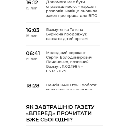
16:12
Допомога має бути
справедливою, – нардеп
15 лип
розповів, навіщо оновили
закон про права для ВПО
16:03
Бахмутянка Тетяна
Бурикіна продовжує
15 лип
навчати дітей орігамі
06:41
Молодший сержант
Сергій Володимирович
15 лип
Печененко, позивний
Бахмут, 11.02.1984 –
05.12.2025
18:28
Пенсія 8400 грн і робота:
коли виплату допомоги
14 лип
для ВПО можуть
продовжити
ЯК ЗАВТРАШНЮ ГАЗЕТУ
18:24
«ВПЕРЕД» ПРОЧИТАТИ
В Україні створять
Координаційну раду з
14 лип
ВЖЕ СЬОГОДНІ?
питань ВПО та
повернення українців із-