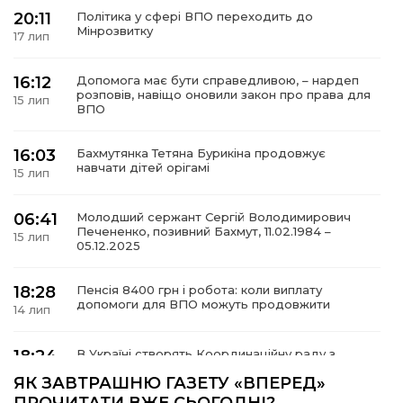
20:11
Політика у сфері ВПО переходить до
Мінрозвитку
17 лип
16:12
Допомога має бути справедливою, – нардеп
а
розповів, навіщо оновили закон про права для
15 лип
ВПО
газети
16:03
Бахмутянка Тетяна Бурикіна продовжує
навчати дітей орігамі
15 лип
ійна політика
06:41
Молодший сержант Сергій Володимирович
Печененко, позивний Бахмут, 11.02.1984 –
ійна місія
15 лип
05.12.2025
ти
18:28
Пенсія 8400 грн і робота: коли виплату
допомоги для ВПО можуть продовжити
14 лип
18:24
В Україні створять Координаційну раду з
питань ВПО та повернення українців із-за
14 лип
ЯК ЗАВТРАШНЮ ГАЗЕТУ «ВПЕРЕД»
кордону