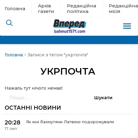
Архів
Редакційна
Редакційна
Головна
газети
політика
місія
Головна
Записи з тегом "укрпочта"
пам’яті
УКРПОЧТА
 в евакуації
Нажаль тут нічого немає!
льство
Пошук:
ні новини
ОСТАННІ НОВИНИ
цина
20:28
Як юні бахмутяни Латвією подорожували
17 лип