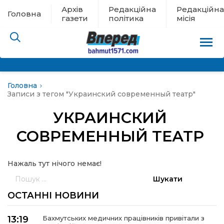
Архів
Редакційна
Редакційна
Головна
газети
політика
місія
Головна
пам’яті
Записи з тегом "Украинский современный театр"
УКРАИНСКИЙ
 в евакуації
СОВРЕМЕННЫЙ ТЕАТР
льство
Нажаль тут нічого немає!
ні новини
Пошук:
ОСТАННІ НОВИНИ
цина
13:19
Бахмутських медичних працівників привітали з