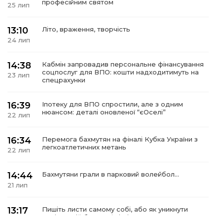
професійним святом
25 лип
13:10
Літо, враження, творчість
24 лип
а
14:38
Кабмін запровадив персональне фінансування
соцпослуг для ВПО: кошти надходитимуть на
23 лип
газети
спецрахунки
ійна політика
16:39
Іпотеку для ВПО спростили, але з одним
нюансом: деталі оновленої “єОселі”
22 лип
ійна місія
16:34
Перемога бахмутян на фіналі Кубка України з
легкоатлетичних метань
22 лип
ти
14:44
Бахмутяни грали в парковий волейбол…
21 лип
13:17
Пишіть листи самому собі, або як уникнути
маніпуляцій без конфліктів
21 лип