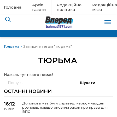
Архів
Редакційна
Редакційна
Головна
газети
політика
місія
Головна
Записи з тегом "тюрьма"
пам’яті
ТЮРЬМА
 в евакуації
Нажаль тут нічого немає!
льство
Пошук:
ні новини
ОСТАННІ НОВИНИ
цина
16:12
Допомога має бути справедливою, – нардеп
розповів, навіщо оновили закон про права для
15 лип
ВПО