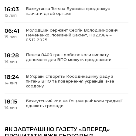
16:03
Бахмутянка Тетяна Бурикіна продовжує
навчати дітей орігамі
15 лип
06:41
Молодший сержант Сергій Володимирович
а
Печененко, позивний Бахмут, 11.02.1984 –
15 лип
05.12.2025
газети
18:28
Пенсія 8400 грн і робота: коли виплату
допомоги для ВПО можуть продовжити
14 лип
ійна політика
18:24
В Україні створять Координаційну раду з
ійна місія
питань ВПО та повернення українців із-за
14 лип
кордону
ти
18:15
Бахмутський код на Гощанщині: коли традиції
єднають громади
14 лип
17:25
Маленькі бахмутяни у Музеї роботів
ЯК ЗАВТРАШНЮ ГАЗЕТУ «ВПЕРЕД»
10 лип