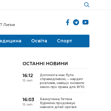
17 Липня
едицина
Освіта
Спорт
ОСТАННІ НОВИНИ
16:12
Допомога має бути
справедливою, – нардеп
15 лип
розповів, навіщо оновили
закон про права для ВПО
16:03
Бахмутянка Тетяна
Бурикіна продовжує
15 лип
навчати дітей орігамі