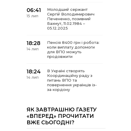
06:41
Молодший сержант
Сергій Володимирович
15 лип
Печененко, позивний
Бахмут, 11.02.1984 –
05.12.2025
18:28
Пенсія 8400 грн і робота:
коли виплату допомоги
14 лип
для ВПО можуть
продовжити
18:24
В Україні створять
Координаційну раду з
14 лип
питань ВПО та
повернення українців із-
за кордону
18:15
Бахмутський код на
Гощанщині: коли традиції
ЯК ЗАВТРАШНЮ ГАЗЕТУ
14 лип
єднають громади
«ВПЕРЕД» ПРОЧИТАТИ
ВЖЕ СЬОГОДНІ?
17:25
Маленькі бахмутяни у