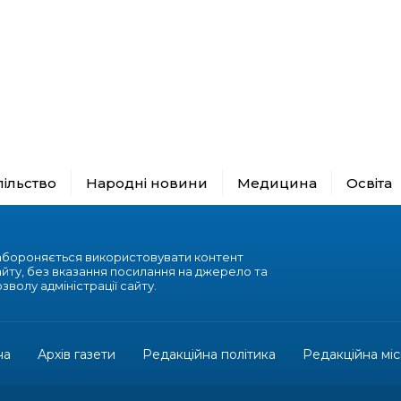
пільство
Народні новини
Медицина
Освіта
абороняється використовувати контент
айту, без вказання посилання на джерело та
зволу адміністрації сайту.
на
Архів газети
Редакційна політика
Редакційна міс