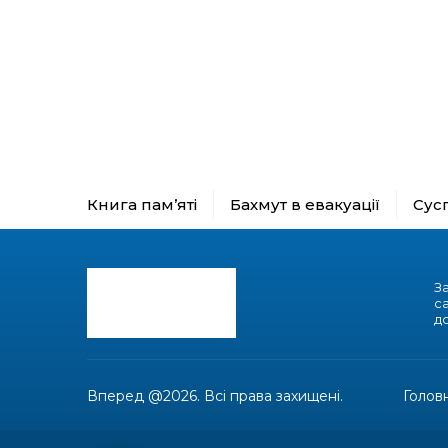
Книга пам’яті
Бахмут в евакуації
Сус
З
с
до
Вперед @2026. Всі права захищені.
Голов