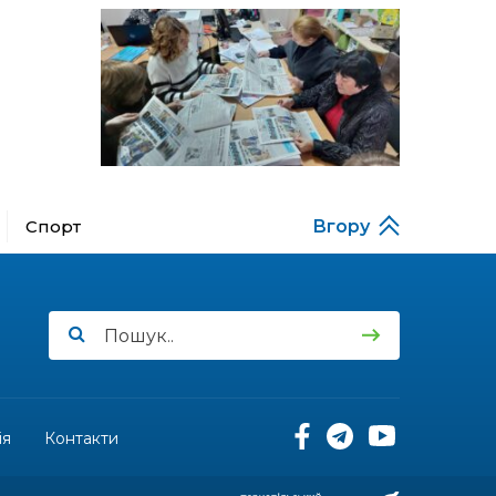
Музеї роботів
10 лип
17:18
Морські мушлі в техніці
макраме
10 лип
17:07
Бахмутяни вибороли
нагороди на чемпіонаті
10 лип
України з пара
настільного тенісу
Спорт
Вгору
11:54
Юна бахмутянка Кіра
Радченко долучилася до
08 лип
унікального інклюзивного
культурно-мистецького
проєкту «КОЛО
незламних»
11:45
Третій рік поспіль округ
Салдус приймає молодь
08 лип
із Бахмута
ія
Контакти
11:19
Солдат Сірик Тарас