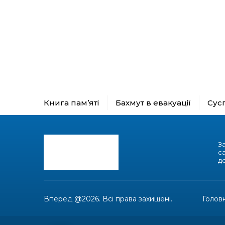
Книга пам’яті
Бахмут в евакуації
Сус
З
с
до
Вперед @2026. Всі права захищені.
Голов