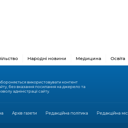
пільство
Народні новини
Медицина
Освіта
абороняється використовувати контент
айту, без вказання посилання на джерело та
зволу адміністрації сайту.
на
Архів газети
Редакційна політика
Редакційна міс