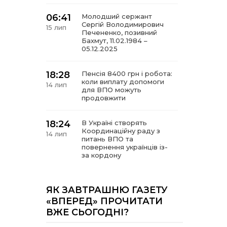
06:41
Молодший сержант
Сергій Володимирович
15 лип
Печененко, позивний
Бахмут, 11.02.1984 –
05.12.2025
18:28
Пенсія 8400 грн і робота:
коли виплату допомоги
14 лип
для ВПО можуть
продовжити
18:24
В Україні створять
Координаційну раду з
14 лип
питань ВПО та
повернення українців із-
за кордону
18:15
Бахмутський код на
Гощанщині: коли традиції
ЯК ЗАВТРАШНЮ ГАЗЕТУ
14 лип
єднають громади
«ВПЕРЕД» ПРОЧИТАТИ
ВЖЕ СЬОГОДНІ?
17:25
Маленькі бахмутяни у