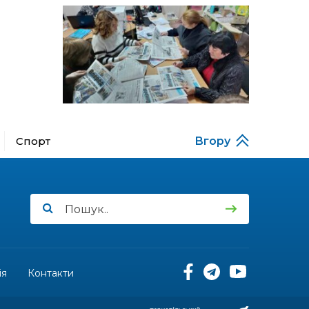
Музеї роботів
10 лип
17:18
Морські мушлі в техніці
макраме
10 лип
17:07
Бахмутяни вибороли
нагороди на чемпіонаті
10 лип
України з пара
настільного тенісу
Спорт
Вгору
11:54
Юна бахмутянка Кіра
Радченко долучилася до
08 лип
унікального інклюзивного
культурно-мистецького
проєкту «КОЛО
незламних»
11:45
Третій рік поспіль округ
Салдус приймає молодь
08 лип
із Бахмута
ія
Контакти
11:19
Солдат Сірик Тарас