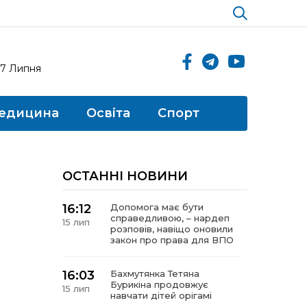
17 Липня
едицина
Освіта
Спорт
ОСТАННІ НОВИНИ
16:12
Допомога має бути
справедливою, – нардеп
15 лип
розповів, навіщо оновили
закон про права для ВПО
16:03
Бахмутянка Тетяна
Бурикіна продовжує
15 лип
навчати дітей орігамі