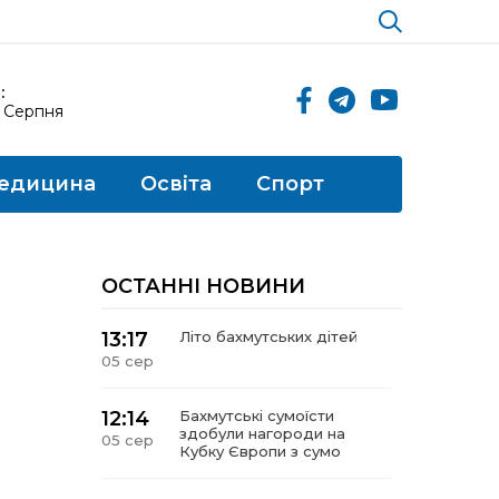
:
6 Серпня
едицина
Освіта
Спорт
ОСТАННІ НОВИНИ
13:17
Літо бахмутських дітей
05 сер
12:14
Бахмутські сумоїсти
здобули нагороди на
05 сер
Кубку Європи з сумо