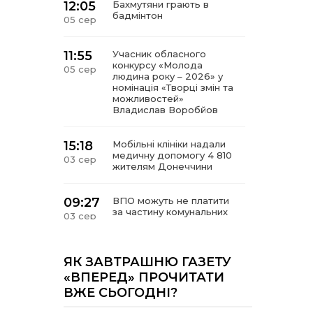
12:05
Бахмутяни грають в
бадмінтон
05 сер
11:55
Учасник обласного
конкурсу «Молода
05 сер
людина року – 2026» у
номінація «Творці змін та
можливостей»
Владислав Воробйов
15:18
Мобільні клініки надали
медичну допомогу 4 810
03 сер
жителям Донеччини
09:27
ВПО можуть не платити
за частину комунальних
03 сер
послуг: про що йдеться
14:12
Досі ВПО? Юристка
ЯК ЗАВТРАШНЮ ГАЗЕТУ
розповіла, коли
01 сер
«ВПЕРЕД» ПРОЧИТАТИ
переселенці втрачають
ВЖЕ СЬОГОДНІ?
виплати та статус
внутрішньо переміщеної