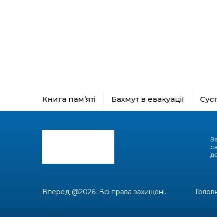
Книга пам’яті
Бахмут в евакуації
Сус
З
с
до
Вперед @2026. Всі права захищені.
Голов