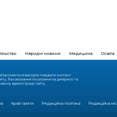
пільство
Народні новини
Медицина
Освіта
абороняється використовувати контент
айту, без вказання посилання на джерело та
зволу адміністрації сайту.
на
Архів газети
Редакційна політика
Редакційна міс