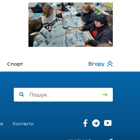
особи
14:04
Учасниця обласного
конкурсу «Молода
01 сер
людина року – 2026» у
номінації «Пульс життя»
Аліна Кулик
15:58
Літо в Жовтих Водах
31 лип
Спорт
Вгору
15:30
Бахмутяни відвідали
Музей науки
31 лип
Національного
університету
«Полтавська політехніка
імені Юрія Кондратюка»
15:24
Бахмутянка Ірина
Денисенко бере участь у
31 лип
конкурсі «Молода
ія
Контакти
людина року – 2026»