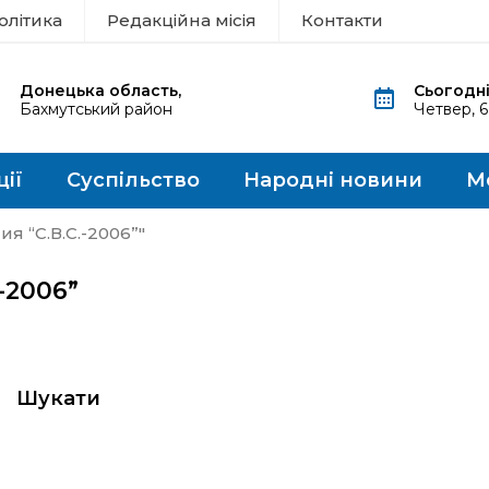
олітика
Редакційна місія
Контакти
Донецька область,
Сьогодні
Бахмутський район
Четвер, 
ції
Суспільство
Народні новини
М
я “С.В.С.-2006”"
-2006”