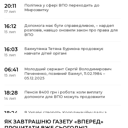
20:11
Політика у сфері ВПО переходить до
Мінрозвитку
17 лип
16:12
Допомога має бути справедливою, – нардеп
а
розповів, навіщо оновили закон про права для
15 лип
ВПО
газети
16:03
Бахмутянка Тетяна Бурикіна продовжує
навчати дітей орігамі
15 лип
ійна політика
06:41
Молодший сержант Сергій Володимирович
Печененко, позивний Бахмут, 11.02.1984 –
ійна місія
15 лип
05.12.2025
ти
18:28
Пенсія 8400 грн і робота: коли виплату
допомоги для ВПО можуть продовжити
14 лип
18:24
В Україні створять Координаційну раду з
питань ВПО та повернення українців із-за
14 лип
ЯК ЗАВТРАШНЮ ГАЗЕТУ «ВПЕРЕД»
кордону