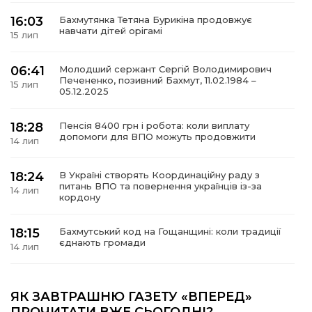
16:03
Бахмутянка Тетяна Бурикіна продовжує
навчати дітей орігамі
15 лип
06:41
Молодший сержант Сергій Володимирович
а
Печененко, позивний Бахмут, 11.02.1984 –
15 лип
05.12.2025
газети
18:28
Пенсія 8400 грн і робота: коли виплату
допомоги для ВПО можуть продовжити
14 лип
ійна політика
18:24
В Україні створять Координаційну раду з
ійна місія
питань ВПО та повернення українців із-за
14 лип
кордону
ти
18:15
Бахмутський код на Гощанщині: коли традиції
єднають громади
14 лип
17:25
Маленькі бахмутяни у Музеї роботів
ЯК ЗАВТРАШНЮ ГАЗЕТУ «ВПЕРЕД»
10 лип