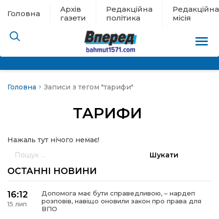
Архів
Редакційна
Редакційна
Головна
газети
політика
місія
Головна
Записи з тегом "тарифи"
пам’яті
ТАРИФИ
 в евакуації
Нажаль тут нічого немає!
льство
Пошук:
ні новини
ОСТАННІ НОВИНИ
цина
16:12
Допомога має бути справедливою, – нардеп
розповів, навіщо оновили закон про права для
15 лип
ВПО