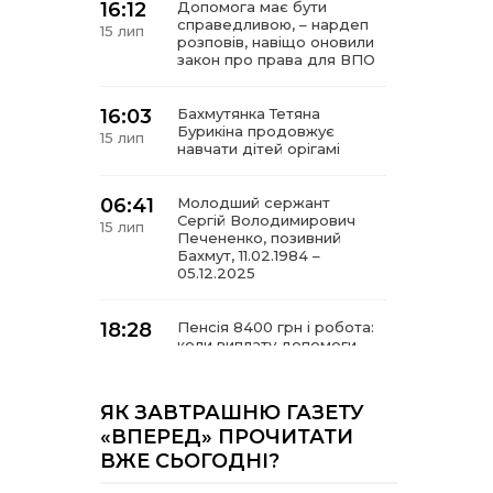
16:12
Допомога має бути
справедливою, – нардеп
15 лип
розповів, навіщо оновили
закон про права для ВПО
16:03
Бахмутянка Тетяна
Бурикіна продовжує
15 лип
навчати дітей орігамі
06:41
Молодший сержант
Сергій Володимирович
15 лип
Печененко, позивний
Бахмут, 11.02.1984 –
05.12.2025
18:28
Пенсія 8400 грн і робота:
коли виплату допомоги
14 лип
для ВПО можуть
продовжити
ЯК ЗАВТРАШНЮ ГАЗЕТУ
18:24
«ВПЕРЕД» ПРОЧИТАТИ
В Україні створять
Координаційну раду з
14 лип
ВЖЕ СЬОГОДНІ?
питань ВПО та
повернення українців із-