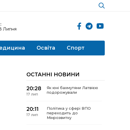
:
18 Липня
едицина
Освіта
Спорт
ОСТАННІ НОВИНИ
20:28
Як юні бахмутяни Латвією
подорожували
17 лип
20:11
Політика у сфері ВПО
переходить до
17 лип
Мінрозвитку