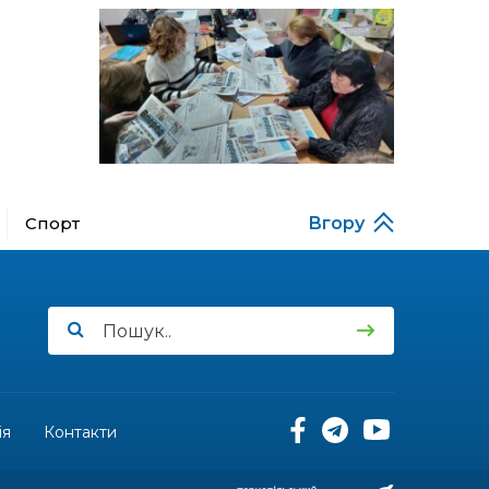
за кордону
18:15
Бахмутський код на
Гощанщині: коли традиції
14 лип
єднають громади
17:25
Маленькі бахмутяни у
Музеї роботів
10 лип
Спорт
Вгору
17:18
Морські мушлі в техніці
макраме
10 лип
17:07
Бахмутяни вибороли
нагороди на чемпіонаті
10 лип
України з пара
настільного тенісу
11:54
Юна бахмутянка Кіра
Радченко долучилася до
ія
Контакти
08 лип
унікального інклюзивного
культурно-мистецького
проєкту «КОЛО