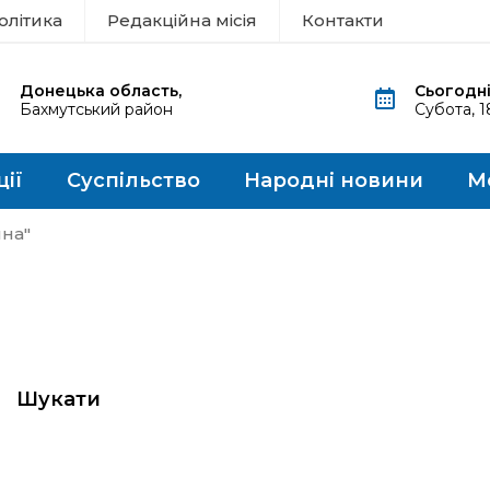
олітика
Редакційна місія
Контакти
Донецька область,
Сьогодні
Бахмутський район
Субота, 
ції
Суспільство
Народні новини
М
ина"