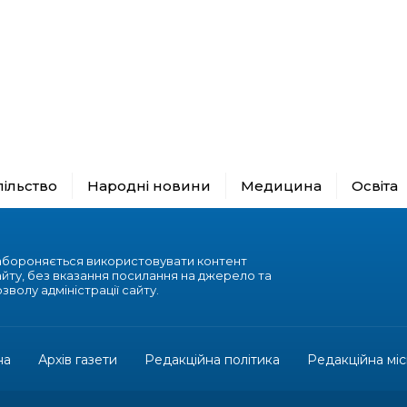
пільство
Народні новини
Медицина
Освіта
абороняється використовувати контент
айту, без вказання посилання на джерело та
зволу адміністрації сайту.
на
Архів газети
Редакційна політика
Редакційна міс