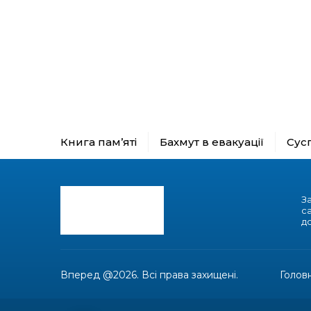
Книга пам’яті
Бахмут в евакуації
Сус
З
с
до
Вперед @2026. Всі права захищені.
Голов