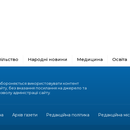
пільство
Народні новини
Медицина
Освіта
абороняється використовувати контент
айту, без вказання посилання на джерело та
зволу адміністрації сайту.
на
Архів газети
Редакційна політика
Редакційна міс