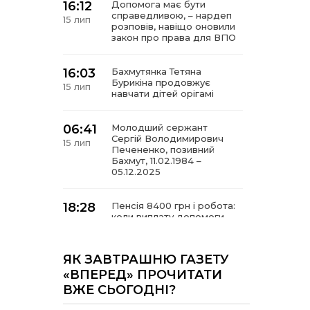
16:12
Допомога має бути
справедливою, – нардеп
15 лип
розповів, навіщо оновили
закон про права для ВПО
16:03
Бахмутянка Тетяна
Бурикіна продовжує
15 лип
навчати дітей орігамі
06:41
Молодший сержант
Сергій Володимирович
15 лип
Печененко, позивний
Бахмут, 11.02.1984 –
05.12.2025
18:28
Пенсія 8400 грн і робота:
коли виплату допомоги
14 лип
для ВПО можуть
продовжити
ЯК ЗАВТРАШНЮ ГАЗЕТУ
18:24
«ВПЕРЕД» ПРОЧИТАТИ
В Україні створять
Координаційну раду з
14 лип
ВЖЕ СЬОГОДНІ?
питань ВПО та
повернення українців із-