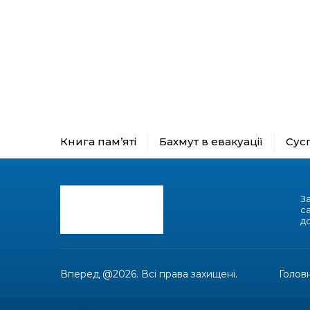
Книга пам’яті
Бахмут в евакуації
Сус
З
с
до
Вперед @2026. Всі права захищені.
Голов