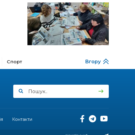
за кордону
18:15
Бахмутський код на
Гощанщині: коли традиції
14 лип
єднають громади
17:25
Маленькі бахмутяни у
Музеї роботів
10 лип
Спорт
Вгору
17:18
Морські мушлі в техніці
макраме
10 лип
17:07
Бахмутяни вибороли
нагороди на чемпіонаті
10 лип
України з пара
настільного тенісу
11:54
Юна бахмутянка Кіра
Радченко долучилася до
ія
Контакти
08 лип
унікального інклюзивного
культурно-мистецького
проєкту «КОЛО