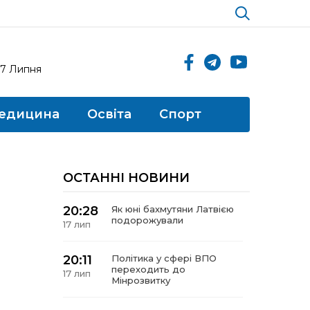
17 Липня
едицина
Освіта
Спорт
ОСТАННІ НОВИНИ
20:28
Як юні бахмутяни Латвією
подорожували
17 лип
20:11
Політика у сфері ВПО
переходить до
17 лип
Мінрозвитку