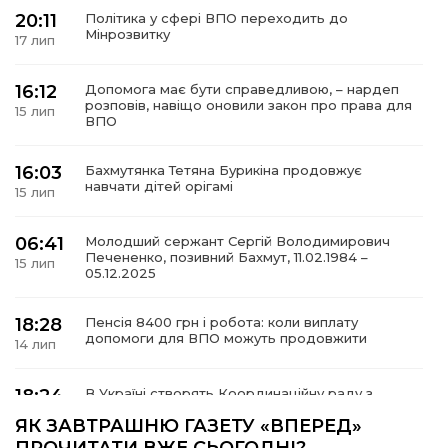
20:11
Політика у сфері ВПО переходить до
Мінрозвитку
17 лип
16:12
Допомога має бути справедливою, – нардеп
а
розповів, навіщо оновили закон про права для
15 лип
ВПО
газети
16:03
Бахмутянка Тетяна Бурикіна продовжує
навчати дітей орігамі
15 лип
ійна політика
06:41
Молодший сержант Сергій Володимирович
Печененко, позивний Бахмут, 11.02.1984 –
ійна місія
15 лип
05.12.2025
ти
18:28
Пенсія 8400 грн і робота: коли виплату
допомоги для ВПО можуть продовжити
14 лип
18:24
В Україні створять Координаційну раду з
питань ВПО та повернення українців із-за
14 лип
ЯК ЗАВТРАШНЮ ГАЗЕТУ «ВПЕРЕД»
кордону