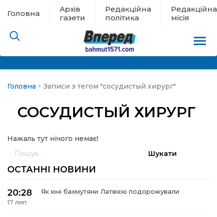
Архів
Редакційна
Редакційна
Головна
газети
політика
місія
Головна
Записи з тегом "сосудистый хирург"
пам’яті
СОСУДИСТЫЙ ХИРУРГ
 в евакуації
Нажаль тут нічого немає!
льство
Пошук:
ні новини
ОСТАННІ НОВИНИ
цина
20:28
Як юні бахмутяни Латвією подорожували
17 лип