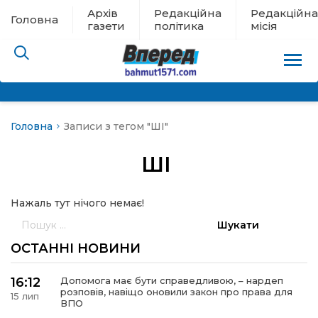
Архів
Редакційна
Редакційна
Головна
газети
політика
місія
Головна
Записи з тегом "ШІ"
пам’яті
ШІ
 в евакуації
Нажаль тут нічого немає!
льство
Пошук:
ні новини
ОСТАННІ НОВИНИ
цина
16:12
Допомога має бути справедливою, – нардеп
розповів, навіщо оновили закон про права для
15 лип
ВПО