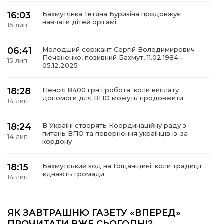
16:03
Бахмутянка Тетяна Бурикіна продовжує
навчати дітей орігамі
15 лип
06:41
Молодший сержант Сергій Володимирович
а
Печененко, позивний Бахмут, 11.02.1984 –
15 лип
05.12.2025
газети
18:28
Пенсія 8400 грн і робота: коли виплату
допомоги для ВПО можуть продовжити
14 лип
ійна політика
18:24
В Україні створять Координаційну раду з
ійна місія
питань ВПО та повернення українців із-за
14 лип
кордону
ти
18:15
Бахмутський код на Гощанщині: коли традиції
єднають громади
14 лип
17:25
Маленькі бахмутяни у Музеї роботів
ЯК ЗАВТРАШНЮ ГАЗЕТУ «ВПЕРЕД»
10 лип